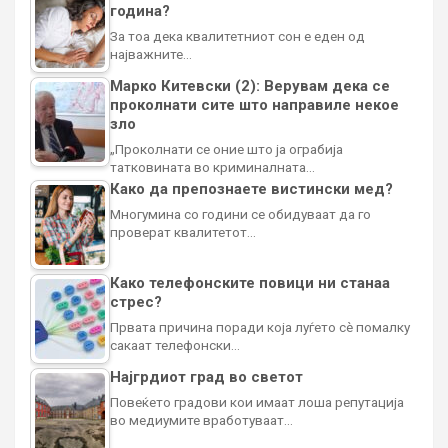
година?
За тоа дека квалитетниот сон е еден од
најважните…
Марко Китевски (2): Верувам дека се
проколнати сите што направиле некое
зло
„Проколнати се оние што ја ограбија
татковината во криминалната…
Како да препознаете вистински мед?
Многумина со години се обидуваат да го
проверат квалитетот…
Како телефонските повици ни станаа
стрес?
Првата причина поради која луѓето сè помалку
сакаат телефонски…
Најгрдиот град во светот
Повеќето градови кои имаат лоша репутација
во медиумите вработуваат…