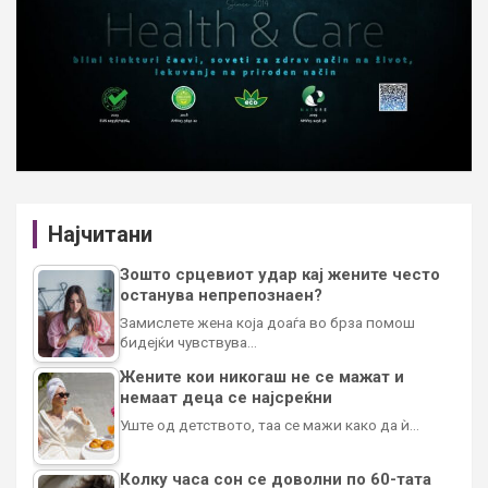
Најчитани
Зошто срцевиот удар кај жените често
останува непрепознаен?
Замислете жена која доаѓа во брза помош
бидејќи чувствува…
Жените кои никогаш не се мажат и
немаат деца се најсреќни
Уште од детството, таа се мажи како да ѝ…
Колку часа сон се доволни по 60-тата