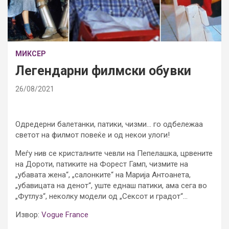
МИКСЕР
Легендарни филмски обувки
26/08/2021
Одредерни балетанки, патики, чизми… го одбележаа
светот на филмот повеќе и од некои улоги!
Меѓу нив се кристалните чевли на Пепелашка, црвените
на Дороти, патиките на Форест Гамп, чизмите на
„убавата жена“, „салонките“ на Марија Антоанета,
„убавицата на денот“, уште еднаш патики, ама сега во
„Футлуз“, неколку модели од „Сексот и градот“…
Извор:
Vogue France