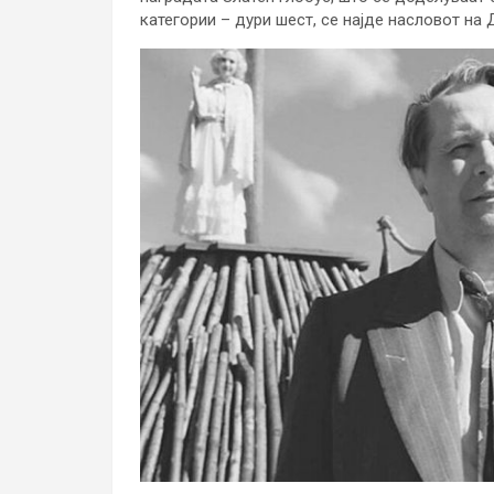
категории – дури шест, се најде насловот на 