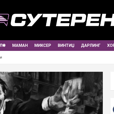
ЛО
МАМАН
МИКСЕР
ВИНТИЏ
ДАРЛИНГ
ХО
си