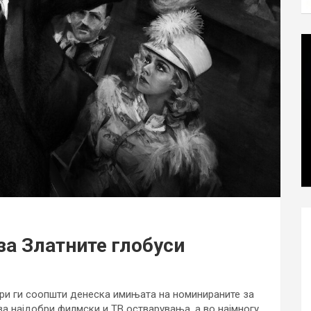
за Златните глобуси
ри ги соопшти денеска имињата на номинираните за
за најдобри филмски и ТВ остварувања, а во најмногу