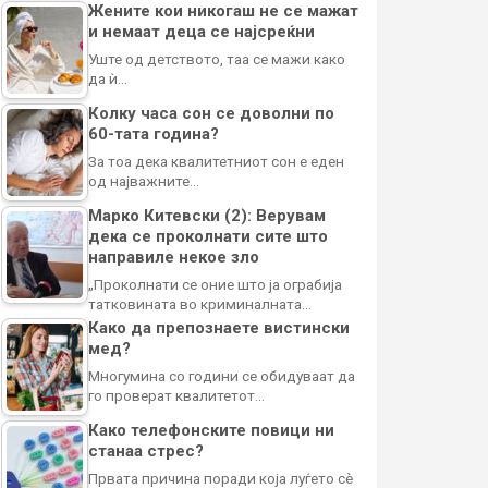
Жените кои никогаш не се мажат
и немаат деца се најсреќни
Уште од детството, таа се мажи како
да ѝ…
Колку часа сон се доволни по
60-тата година?
За тоа дека квалитетниот сон е еден
од најважните…
Марко Китевски (2): Верувам
дека се проколнати сите што
направиле некое зло
„Проколнати се оние што ја ограбија
татковината во криминалната…
Како да препознаете вистински
мед?
Многумина со години се обидуваат да
го проверат квалитетот…
Како телефонските повици ни
станаа стрес?
Првата причина поради која луѓето сè