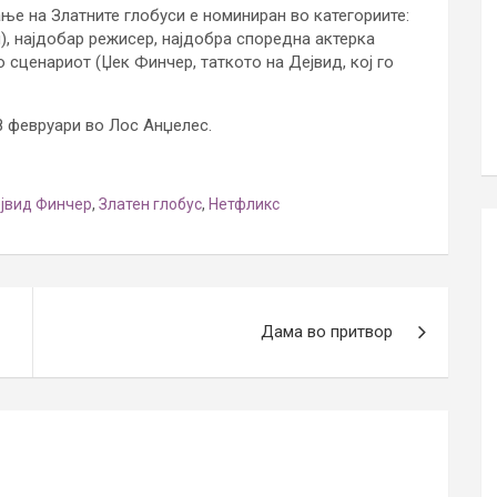
ње на Златните глобуси е номиниран во категориите:
), најдобар режисер, најдобра споредна актерка
 сценариот (Џек Финчер, таткото на Дејвид, кој го
 февруари во Лос Анџелес.
јвид Финчер
,
Златен глобус
,
Нетфликс
Дама во притвор