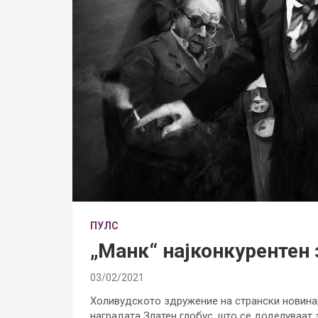
ПУЛС
„Манк“ најконкурентен 
03/02/2021
Холивудското здружение на странски новина
наградата Златен глобус, што се доделуваат 