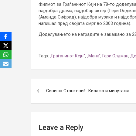
Филмот за Граѓанинот Кејн на 78-то доделува
најдобра драма, најдобар актер (Гери Олдман
(Аманда Сифрид), најдобра музика и најдобро
напишал пред својата смрт во 2003 година).
Доделувањето на наградите е закажано за 28
Tags:
„Граѓанинот Кејн“
,
„Манк“
,
Гери Олдман
,
Де
Post
Синиша Станковиќ: Килажа и минутажа
navigation
Leave a Reply