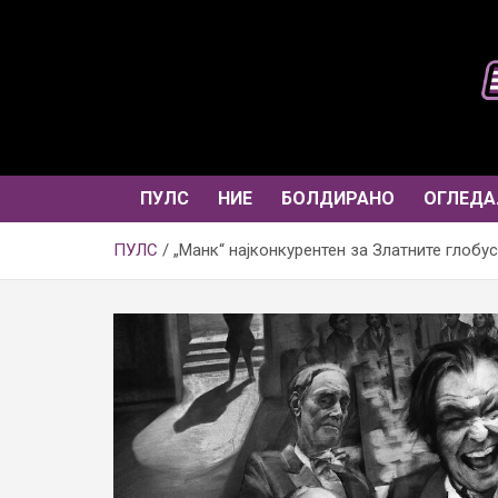
Skip
to
content
ПУЛС
НИЕ
БОЛДИРАНО
ОГЛЕДА
ПУЛС
„Манк“ најконкурентен за Златните глобу