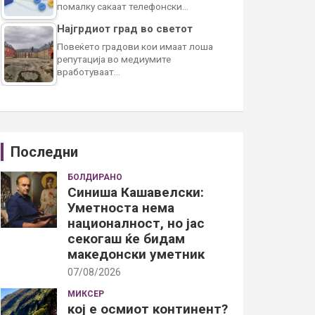
помалку сакаат телефонски…
Најгрдиот град во светот
Повеќето градови кои имаат лоша
репутација во медиумите
вработуваат…
Последни
БОЛДИРАНО
Синиша Кашавелски:
Уметноста нема
националност, но јас
секогаш ќе бидам
македонски уметник
07/08/2026
МИКСЕР
кој е осмиот континент?