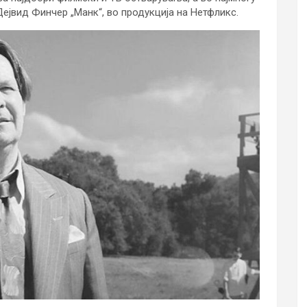
Дејвид Финчер „Манк“, во продукција на Нетфликс.