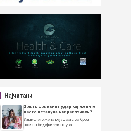
Најчитани
Зошто срцевиот удар кај жените
често останува непрепознаен?
Замислете жена која доаѓа во брза
помош бидејќи чувствува…