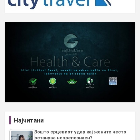
Најчитани
Зошто срцевиот удар кај жените често
останува непрепознаен?