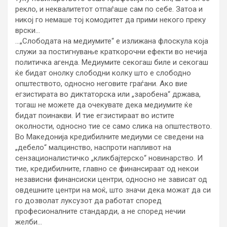
рекло, и неквалитетот отпаѓаше сам по себе. Затоа и
никој го немаше тој комодитет да прими некого преку
врски…
…„Слободата на медиумите“ е излижана флоскула која
служи за постигнување краткорочни ефекти во нечија
политичка агенда. Медиумите секогаш биле и секогаш
ќе бидат онолку слободни колку што е слободно
општеството, односно неговите граѓани. Ако вие
егзистирата во диктаторска или „заробена“ држава,
тогаш не можете да очекувате дека медиумите ќе
бидат поинакви. И тие егзистираат во истите
околности, односно тие се само слика на општеството.
Во Македонија кредибилните медиуми се сведени на
„дебело“ малцинство, наспроти напливот на
сензационалистичко „кликбајтерско“ новинарство. И
тие, кредибилните, главно се финансираат од некои
независни финансиски центри, односно не зависат од
овдешните центри на моќ, што значи дека можат да си
го дозволат луксузот да работат според
професионалните стандарди, а не според нечии
желби…