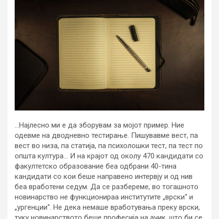
…Најлесно ми е да зборувам за мојот пример. Ние
одевме на дводневно тестирање. Пишувавме вест, па
вест во низа, па статија, па психолошки тест, па тест по
општа култура… И на крајот од околу 470 кандидати со
факултетско образование беа одбрани 40-тина
кандидати со кои беше направено интервју и од нив
беа вработени седум. Да се разбереме, во тогашното
новинарство не функционираа институтите „врски“ и
„ургенции“. Не дека немаше вработувања преку врски,
туку новинарството беше професија на ачик, што би се