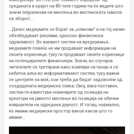
средината и крајот на 80-тите години па ќе видите што
значи плурализам на мислења во вистинската смисла
на зборот…
…Денес медиумите се борат за „кликови“ и на тој начин
обезбедуваат реклами, односно финансиска
одржливост. Во ваквиот систем на вреднување,
медиумите повеќе не им продаваат информации на
своите корисници, туку ги продаваат своите корисници
на потенцијалните финансиери. Значи, во случајов
читателите се третирани како компири на пазар и се
небитна алка во информативниот систем, туку важни
се центрите на моќ, кои треба да бидат задоволни од
создадената медиумска слика. Овој, вака поставен,
систем ги изместува новинарите од позиција на
креатори на јавното мислење во позиција на обични
извршители на одредена дејност. И тогаш, нормално,
ќе имаме медиумски простор ваков каков што го
имаме…