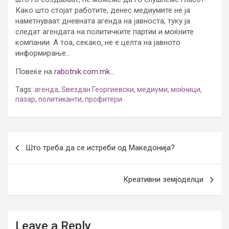
Како што стојат работите, денес медиумите не ја
наметнуваат дневната агенда на јавноста, туку ја
следат агендата на политичките партии и моќните
компании. А тоа, секако, не е целта на јавното
информирање…
Повеќе на
rabotnik.com.mk…
Tags:
агенда
,
Ѕвездан Георгиевски
,
медиуми
,
моќници
,
пазар
,
политиканти
,
профитери
Post
Што треба да се истреби од Македонија?
navigation
Креативни земјоделци
Leave a Reply