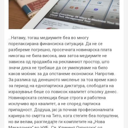
…Натаму, тогаш медиумите беа во многу
порелаксирана финансиска ситуација. Да не се
разбереме погрешно, просечната новинарска плата
никогаш не била висока, ама затоа медиумите не
зависеа од продажба на рекламниот простор, што
значи дека не требаше да се умилкуваме на било
каков моќник за да опстанеме економски. Напротив.
За разлика од денешното мислење за тоа време како
за период на еднопартиска диктатура, слободата на
изразување беше со повисок квалитет отколку денес.
Новинарската селекција беше строга и работена
исклучиво врз квалитет, а не според партиска
припадност. Додуша, јас ја почнав професионалната
кариера по смртта на Тито, кога стегите беа попуштени,
но ви велам, разгледајте ги комплетите на „Нова
Македонија“ во НУБ „Св. Климент Охридски’ од