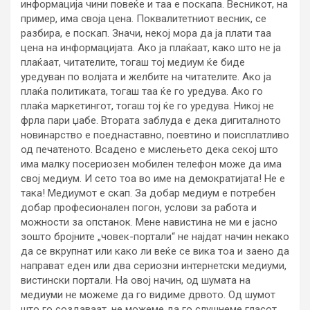
информација чини повеќе и таа е поскапа. Весникот, на
пример, има своја цена. Поквалитетниот весник, се
разбира, е поскап. Значи, некој мора да ја плати таа
цена на информацијата. Ако ја плаќаат, како што не ја
плаќаат, читателите, тогаш тој медиум ќе биде
уредуван по волјата и желбите на читателите. Ако ја
плаќа политиката, тогаш таа ќе го уредува. Ако го
плаќа маркетингот, тогаш тој ќе го уредува. Никој не
фрла пари џабе. Втората заблуда е дека дигиталното
новинарство е поеднаставно, поевтино и поисплатливо
од печатеното. Всадено е мислењето дека секој што
има малку посериозен мобилен телефон може да има
свој медиум. И сето тоа во име на демократијата! Не е
така! Медиумот е скап. За добар медиум е потребен
добар професионален погон, услови за работа и
можности за опстанок. Мене навистина не ми е јасно
зошто бројните „човек-портали“ не најдат начин некако
да се вкрупнат или како ли веќе се вика тоа и заено да
направат еден или два сериозни интернетски медиуми,
вистински портали. На овој начин, од шумата на
медиуми не можеме да го видиме дрвото. Од шумот
што го создаваат, не можеме да го слушнеме гласот.