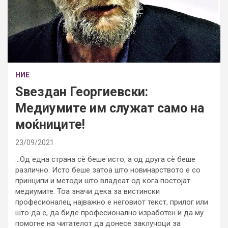
НИЕ
Ѕвездан Георгиевски:
Медиумите им служат само на
моќниците!
23/09/2021
…Од една страна сѐ беше исто, а од друга сѐ беше
различно. Исто беше затоа што новинарството е со
принципи и методи што владеат од кога постојат
медиумите. Тоа значи дека за вистински
професионалец најважно е неговиот текст, прилог или
што да е, да биде професионално изработен и да му
помогне на читателот да донесе заклучоци за