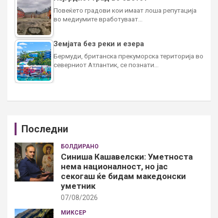
Повеќето градови кои имаат лоша репутација
во медиумите вработуваат…
Земјата без реки и езера
Бермуди, британска прекуморска територија во
северниот Атлантик, се познати…
Последни
БОЛДИРАНО
Синиша Кашавелски: Уметноста
нема националност, но јас
секогаш ќе бидам македонски
уметник
07/08/2026
МИКСЕР