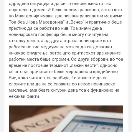
одредена ситуација и да си го олесни животот во
определен домен. И беше сосема различно, затоа што
во Македонија имаше два пишани релевантни медиуми.
Тоа беа „Нова Македонија“ и „Вечер“ и практично беше
престиж да се работи во нив. Тоа значи дека
новинарската професија беше многу почитувана
отколку денес, а од друга страна новинарите што
работеа во тие медиуми не можеа да си дозволат
никакво опуштање, затоа што притисокот врз нивните
работни места беше огромен. Со други зборови, во тоа
време не постоеше терминот „лажни вести“, односно
сѐ што ќе прочитавте беше меродавно и кредибилно.
Вие, како читател, се разбира, ќе можевте да се
сложите или да не се сложите со некое новинарско
мислење, ама бевте сигурни дека тоа е фундирано на
некакви факти…