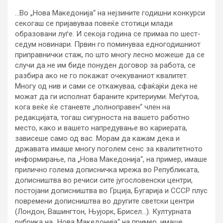
…Во „Нова Македонија“ на нејзините годишни конкурси
секогаш се пријавуваа повеќе стотици млади
образовани луѓе. И секоја година се примаа по шест-
седум новинари. Првин го поминуваа едногодишниот
приправнички стаж, по што многу лесно можеше да се
случи да не им биде понуден договор за работа, се
разбира ако не го покажат очекуваниот квалитет.
Многу од нив и сами се откажуваа, сфаќајќи дека не
можат да ги исполнат бараните критериуми. Меѓутоа,
кога веќе ќе станевте „полноправен“ член на
редакцијата, тогаш сигурноста на вашето работно
место, како и вашето напредување во кариерата,
зависеше само од вас. Морам да кажам дека и
државата имаше многу поголем сенс за квалитетното
информирање, па „Нова Македонија“, на пример, имаше
прилично голема дописничка мрежа во Републиката,
дописништва во речиси сите југословенски центри,
постојани дописништва во Грција, Бугарија и СССР плус
повремени дописништва во другите светски центри
(Лондон, Вашингтон, Њујорк, Брисел…). Културната
рубрика на „Нова Македонија“ на пример, имаше