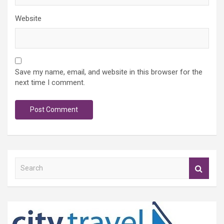
Website
Save my name, email, and website in this browser for the
next time I comment.
S
e
a
r
c
h