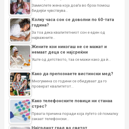
Замислете жена која доаѓа во брза помош
бидејќи чувствува…
Колку часа сон се доволни по 60-тата
година?
За тоа дека квалитетниот сон е еден од
најважните…
Жените кои никогаш не се мажат и
немаат деца се најсреќни
Уште од детството, таа се мажи како да ѝ…
Како да препознаете вистински мед?
Многумина со години се обидуваат да го
проверат квалитетот…
Како телефонските повици ни станаа
стрес?
Првата причина поради која луѓето сè помалку
сакаат телефонски…
Најгрдиот град во светот