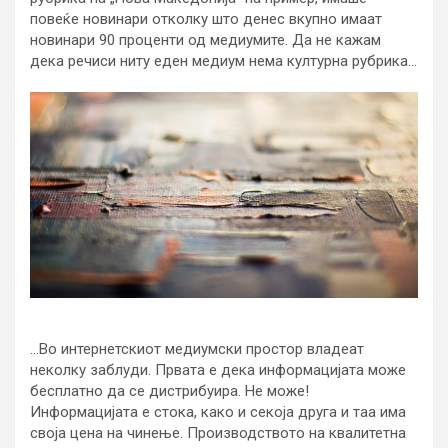
повеќе новинари отколку што денес вкупно имаат
новинари 90 проценти од медиумите. Да не кажам
дека речиси ниту еден медиум нема културна рубрика…
…Во интернетскиот медиумски простор владеат
неколку заблуди. Првата е дека информацијата може
бесплатно да се дистрибуира. Не може!
Информацијата е стока, како и секоја друга и таа има
своја цена на чинење. Производството на квалитетна