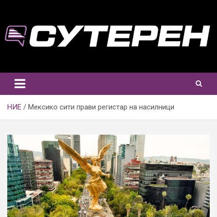
Skip
to
content
НИЕ
Мексико сити прави регистар на насилници