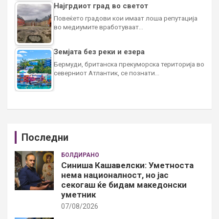
Најгрдиот град во светот
Повеќето градови кои имаат лоша репутација
во медиумите вработуваат…
Земјата без реки и езера
Бермуди, британска прекуморска територија во
северниот Атлантик, се познати…
Последни
БОЛДИРАНО
Синиша Кашавелски: Уметноста
нема националност, но јас
секогаш ќе бидам македонски
уметник
07/08/2026