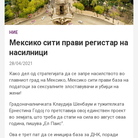
НИЕ
Мексико сити прави регистар на
насилници
28/04/2021
Како дел од стратегијата да се запре насилството во
главниот град на Мексико, Мексико сити прави база на
податоци за сексуалните злоставувачи и убијци на
жени!
Градоначалничката Клаудија Шенбаум и тужителката
Ернестина Годој го претставија овој единствен проект
во земјата, што треба да стапи на сила во август оваа
година, пишува „Ел Паис“.
Ова е трет пат да се иницира база за ДНК, поради