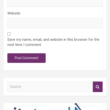
Website
Save my name, email, and website in this browser for the
next time I comment.
S
e
a
r
c
h