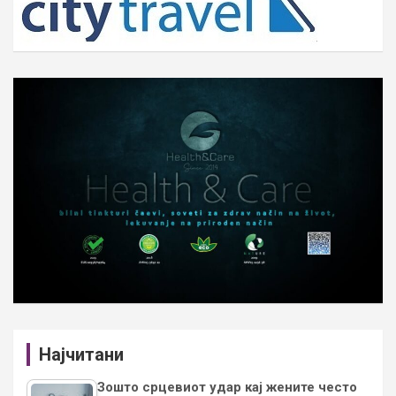
Најчитани
Зошто срцевиот удар кај жените често