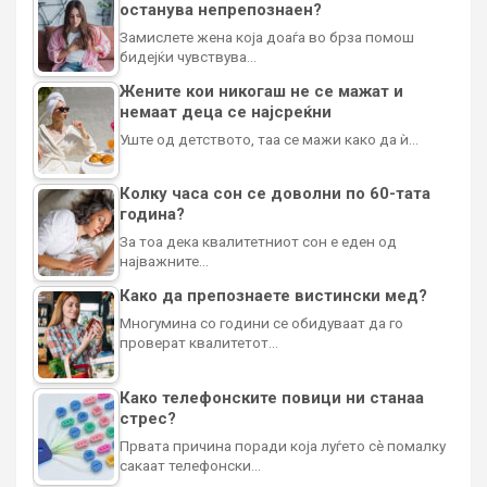
останува непрепознаен?
Замислете жена која доаѓа во брза помош
бидејќи чувствува…
Жените кои никогаш не се мажат и
немаат деца се најсреќни
Уште од детството, таа се мажи како да ѝ…
Колку часа сон се доволни по 60-тата
година?
За тоа дека квалитетниот сон е еден од
најважните…
Како да препознаете вистински мед?
Многумина со години се обидуваат да го
проверат квалитетот…
Како телефонските повици ни станаа
стрес?
Првата причина поради која луѓето сè помалку
сакаат телефонски…