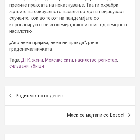
прекине праксата на неказнување. Таа ги охрабри
жртвите на сексуалното насилство да ги пријавуваат
случаите, кои во текот на пандемијата со
коронавирусот се зголемија, како и оние од семејното
насилство.
„Ако нема пријава, нема ни правда“, рече
градоначалничката.
Tags:
ДНК
,
жени
,
Мексико сити
,
насилство
,
регистар
,
силувачи
,
убијци
Post
Родителството денес
navigation
Маск се мајтапи со Безос!