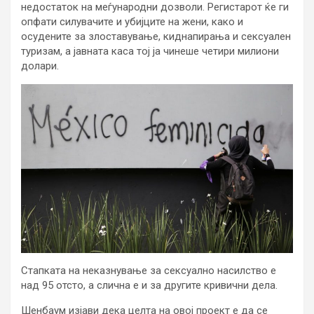
недостаток на меѓународни дозволи. Регистарот ќе ги
опфати силувачите и убијците на жени, како и
осудените за злоставување, киднапирања и сексуален
туризам, а јавната каса тој ја чинеше четири милиони
долари.
Стапката на неказнување за сексуално насилство е
над 95 отсто, а слична е и за другите кривични дела.
Шенбаум изјави дека целта на овој проект е да се