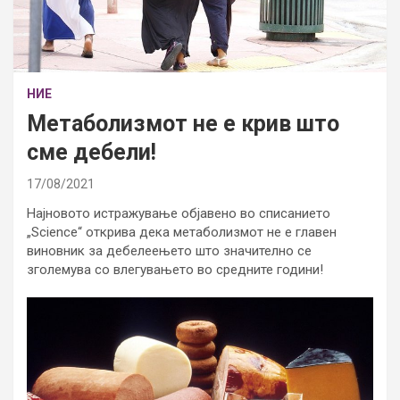
НИЕ
Метаболизмот не е крив што
сме дебели!
17/08/2021
Најновото истражување објавено во списанието
„Science“ открива дека метаболизмот не е главен
виновник за дебелеењето што значително се
зголемува со влегувањето во средните години!