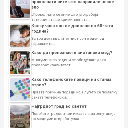
проколнати сите што направиле некое
зло
„Проколнати се оние што ја ограбија
татковината во криминалната…
Колку часа сон се доволни по 60-тата
година?
За тоа дека квалитетниот сон е еден од
најважните…
Како да препознаете вистински мед?
Многумина со години се обидуваат да го
проверат квалитетот…
Како телефонските повици ни станаа
стрес?
Првата причина поради која луѓето сè помалку
сакаат телефонски…
Најгрдиот град во светот
Повеќето градови кои имаат лоша репутација
во медиумите вработуваат…