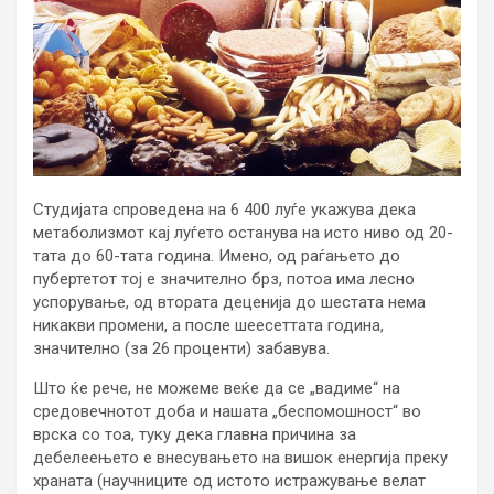
Студијата спроведена на 6 400 луѓе укажува дека
метаболизмот кај луѓето останува на исто ниво од 20-
тата до 60-тата година. Имено, од раѓањето до
пубертетот тој е значително брз, потоа има лесно
успорување, од втората деценија до шестата нема
никакви промени, а после шеесеттата година,
значително (за 26 проценти) забавува.
Што ќе рече, не можеме веќе да се „вадиме“ на
средовечнотот доба и нашата „беспомошност“ во
врска со тоа, туку дека главна причина за
дебелеењето е внесувањето на вишок енергија преку
храната (научниците од истото истражување велат