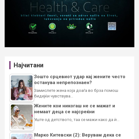
Најчитани
Зошто срцевиот удар кај жените често
останува непрепознаен?
Замислете жена која доаѓа во брза помош
бидејќи чувствува…
Жените кои никогаш не се мажат и
немаат деца се најсреќни
Уште од детството, таа се мажи како да ѝ…
Марко Китевски (2): Верувам дека се