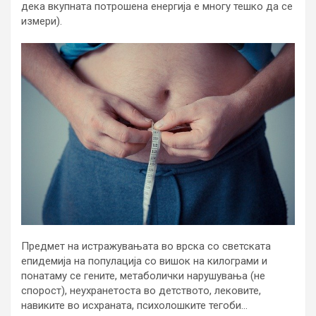
дека вкупната потрошена енергија е многу тешко да се
измери).
Предмет на истражувањата во врска со светската
епидемија на популација со вишок на килограми и
понатаму се гените, метаболички нарушувања (не
спорост), неухранетоста во детството, лековите,
навиките во исхраната, психолошките тегоби…