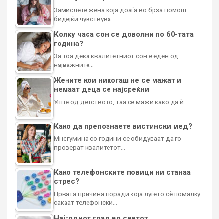
Замислете жена која доаѓа во брза помош
бидејќи чувствува…
Колку часа сон се доволни по 60-тата
година?
За тоа дека квалитетниот сон е еден од
најважните…
Жените кои никогаш не се мажат и
немаат деца се најсреќни
Уште од детството, таа се мажи како да ѝ…
Како да препознаете вистински мед?
Многумина со години се обидуваат да го
проверат квалитетот…
Како телефонските повици ни станаа
стрес?
Првата причина поради која луѓето сè помалку
сакаат телефонски…
Најгрдиот град во светот