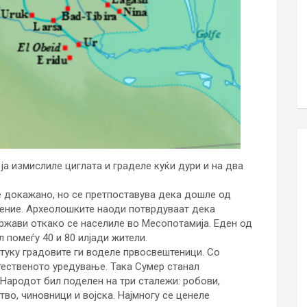
ја измислиле циглата и граделе куќи дури и на два
е докажано, но се претпоставува дека дошле од
ление. Археолошките наоди потврдуваат дека
ржави откако се населиле во Месопотамија. Еден од
л помеѓу 40 и 80 илјади жители.
туку градовите ги воделе првосвештеници. Со
тественото уредување. Така Сумер станал
Народот бил поделен на три сталежи: робови,
тво, чиновници и војска. Најмногу се ценеле