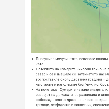
Ги исушиле мочуриштата, ископале канали, 
ката.
Потеклото на Сумерите никогаш точно не 
север и се измешале со затекнатото насе
воспоставиле околу десетина градови – д
најстарите и најголемите бил Урук, кој брое
На почетокот Сумерите немале владетели, 
развојот на државата, се развивало и опш
робовладетелска држава на чело со крал. 
трговци, земјоделци и занаетчии, свештенс