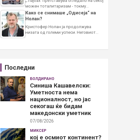
„’Лајбах’ претставува огледало на секој
можен тоталитаризам - токму…
Како се снимаше „Одисеја“ на
Нолан?
Кристофер Нолан ја продолжува
низата од големи успеси. Неговиот…
Последни
БОЛДИРАНО
Синиша Кашавелски:
Уметноста нема
националност, но јас
секогаш ќе бидам
македонски уметник
07/08/2026
МИКСЕР
кој е осмиот континент?