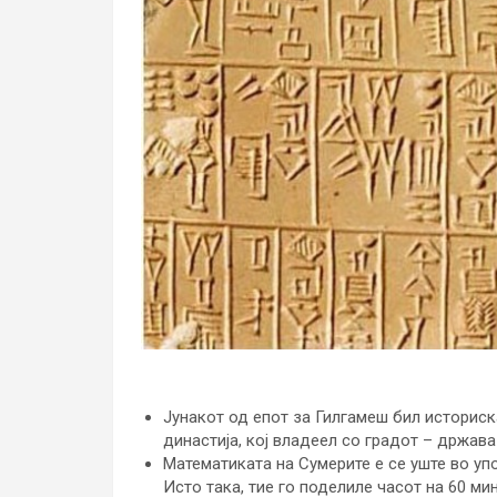
Јунакот од епот за Гилгамеш бил историск
династија, кој владеел со градот – држава 
Математиката на Сумерите е се уште во уп
Исто така, тие го поделиле часот на 60 ми