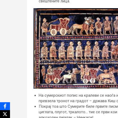
свештените лица.
На сумерскиот попис на кралеви се наоѓа и
превзела тронот на градот – држава Киш ок
Покрај тоа што Сумерите биле првите писм
циглата, плугот, тркалото… тие се први ко
алкохолен пијалак – Нинкаси!