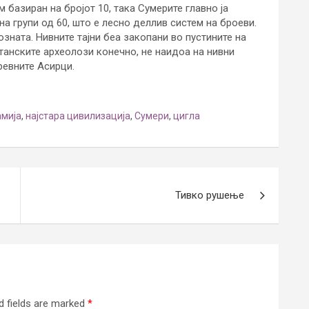
 базиран на бројот 10, така Сумерите главно ја
на групи од 60, што е лесно деллив систем на броеви.
зната. Нивните тајни беа закопани во пустините на
танските археолози конечно, не наидоа на нивни
ревните Асирци.
мија
,
најстара цивилизација
,
Сумери
,
цигла
Тивко рушење
d fields are marked
*