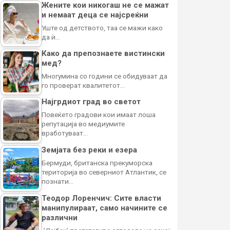
Жените кои никогаш не се мажат
и немаат деца се најсреќни
Уште од детството, таа се мажи како
да ѝ…
Како да препознаете вистински
мед?
Многумина со години се обидуваат да
го проверат квалитетот…
Најгрдиот град во светот
Повеќето градови кои имаат лоша
репутација во медиумите
вработуваат…
Земјата без реки и езера
Бермуди, британска прекуморска
територија во северниот Атлантик, се
познати…
Теодор Лоренчич: Сите власти
манипулираат, само начините се
различни