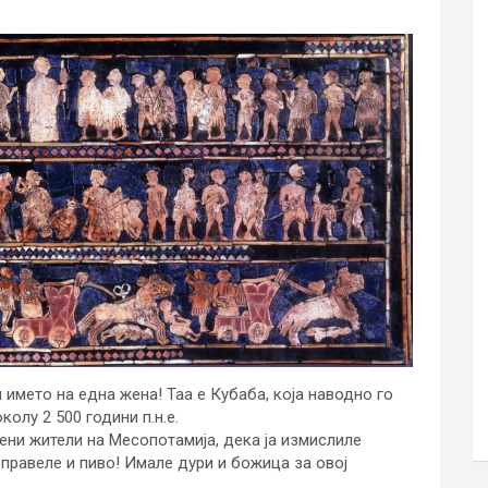
 името на една жена! Таа е Кубаба, која наводно го
олу 2 500 години п.н.е.
ени жители на Месопотамија, дека ја измислиле
и правеле и пиво! Имале дури и божица за овој