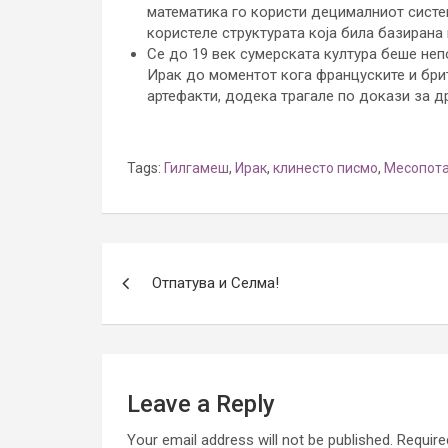
математика го користи децималниот систем
користеле структурата која била базирана 
Се до 19 век сумерската култура беше непо
Ирак до моментот кога француските и бри
артефакти, додека трагале по докази за д
Tags:
Гилгамеш
,
Ирак
,
клинесто писмо
,
Месопота
Post
Отпатува и Селма!
navigation
Leave a Reply
Your email address will not be published.
Require