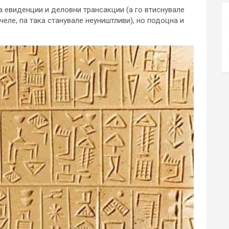
а евиденции и деловни трансакции (а го втиснувале
ечеле, па така станувале неуништливи), но подоцна и