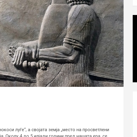
окоси луѓе“, а својата земја „место на просветлени
а. Околу 4 до 5 илјади години пред нашата ера, се