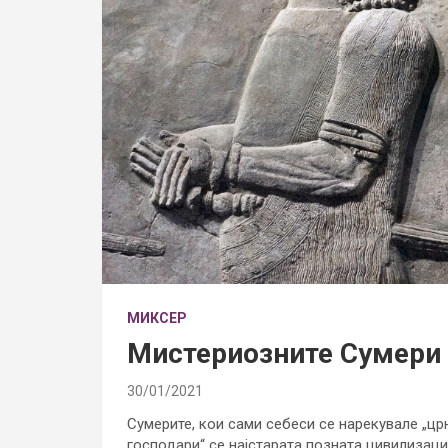
МИКСЕР
Мистериозните Сумери
30/01/2021
Сумерите, кои сами себеси се нарекувале „црн
господари“ се најстарата позната цивилизациј