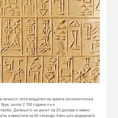
а личност, пети владетел на првата послепотопска
Урук, околу 2 700 година п.н.е.
отреба. Делењето на денот на 24 делови е нивно.
нути, а минутата на 60 секунди. Како што модерната