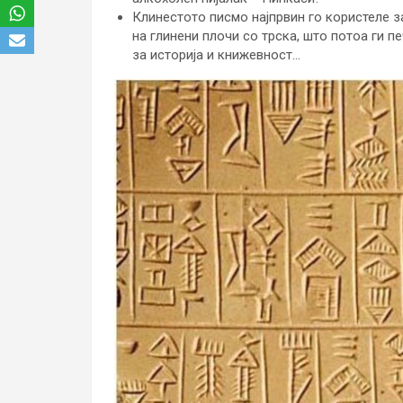
Клинестото писмо најпрвин го користеле з
на глинени плочи со трска, што потоа ги п
за историја и книжевност…