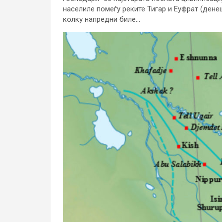
населиле помеѓу реките Тигар и Еуфрат (дене
колку напредни биле…