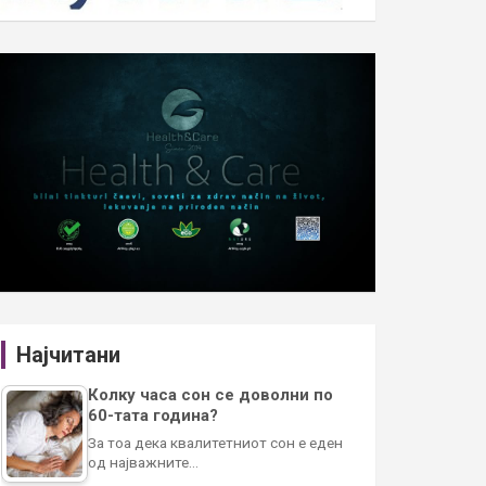
Најчитани
Колку часа сон се доволни по
60-тата година?
За тоа дека квалитетниот сон е еден
од најважните…