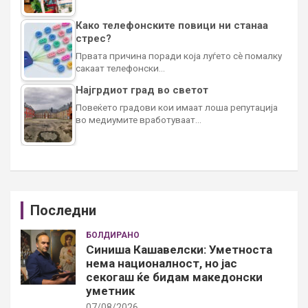
Како телефонските повици ни станаа
стрес?
Првата причина поради која луѓето сè помалку
сакаат телефонски…
Најгрдиот град во светот
Повеќето градови кои имаат лоша репутација
во медиумите вработуваат…
Последни
БОЛДИРАНО
Синиша Кашавелски: Уметноста
нема националност, но јас
секогаш ќе бидам македонски
уметник
07/08/2026