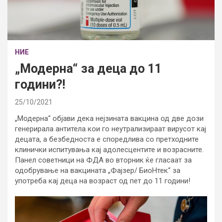
НИЕ
„Модерна“ за деца до 11
години?!
25/10/2021
„Модерна“ објави дека нејзината вакцина од две дози
генерирала антитела кои го неутрализираат вирусот кај
децата, а безбедноста е споредлива со претходните
клинички испитувања кај адолесцентите и возрасните.
Панел советници на ФДА во вторник ќе гласаат за
одобрување на вакцината „Фајзер/ БиоНтек“ за
употреба кај деца на возраст од пет до 11 години!