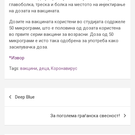
главоболка, треска и болка на местото на инјектирање
на дозата на вакцината.
Дозите на вакцината користени во студијата содржеле
50 микрограми, што е половина од дозата користена
во првите серии вакцини за возрасни. Доза од 50
микрограми е исто така одобрена за употреба како
засилувачка доза.
*Извор
Tags:
вакцини
,
деца
,
Коронавирус
Post
Deep Blue
navigation
За поголема граѓанска свесност!