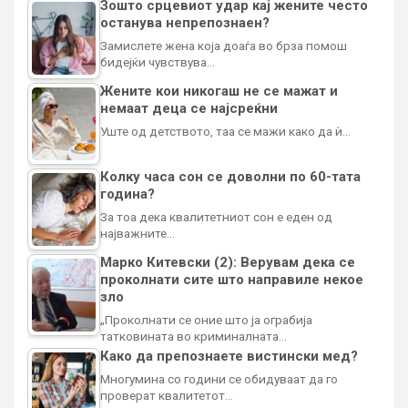
Зошто срцевиот удар кај жените често
останува непрепознаен?
Замислете жена која доаѓа во брза помош
бидејќи чувствува…
Жените кои никогаш не се мажат и
немаат деца се најсреќни
Уште од детството, таа се мажи како да ѝ…
Колку часа сон се доволни по 60-тата
година?
За тоа дека квалитетниот сон е еден од
најважните…
Марко Китевски (2): Верувам дека се
проколнати сите што направиле некое
зло
„Проколнати се оние што ја ограбија
татковината во криминалната…
Како да препознаете вистински мед?
Многумина со години се обидуваат да го
проверат квалитетот…