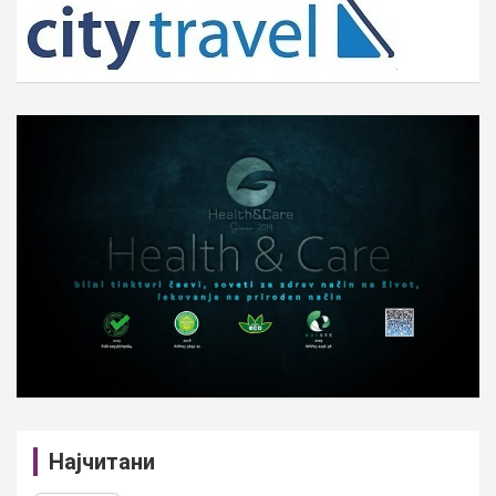
h
Најчитани