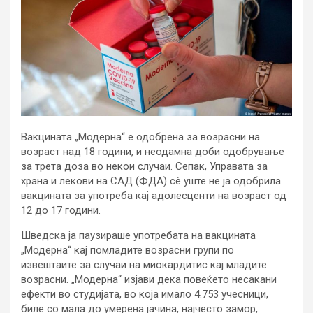
Вакцината „Модерна“ е одобрена за возрасни на
возраст над 18 години, и неодамна доби одобрување
за трета доза во некои случаи. Сепак, Управата за
храна и лекови на САД (ФДА) сè уште не ја одобрила
вакцината за употреба кај адолесценти на возраст од
12 до 17 години.
Шведска ја паузираше употребата на вакцината
„Модерна“ кај помладите возрасни групи по
извештаите за случаи на миокардитис кај младите
возрасни. „Модерна“ изјави дека повеќето несакани
ефекти во студијата, во која имало 4.753 учесници,
биле со мала до умерена јачина, најчесто замор,