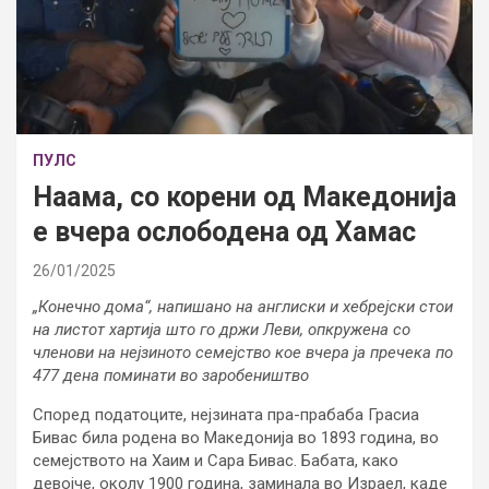
ПУЛС
Наама, со корени од Македонија
е вчера ослободена од Хамас
26/01/2025
„Конечно дома“, напишано на англиски и хебрејски стои
на листот хартија што го држи Леви, опкружена со
членови на нејзиното семејство кое вчера ја пречека по
477 дена поминати во заробеништво
Според податоците, нејзината пра-прабаба Грасиа
Бивас била родена во Македонија во 1893 година, во
семејството на Хаим и Сара Бивас. Бабата, како
девојче, околу 1900 година, заминала во Израел, каде