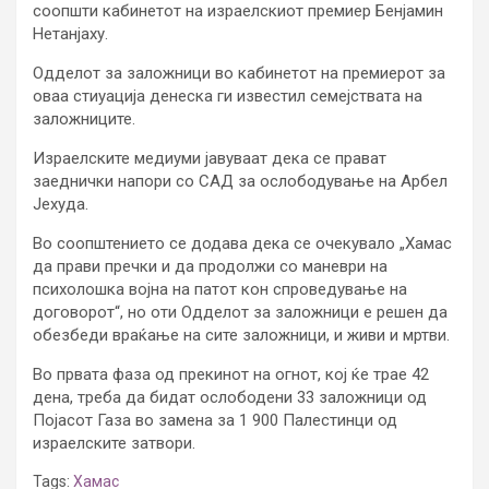
соопшти кабинетот на израелскиот премиер Бенјамин
Нетанјаху.
Одделот за заложници во кабинетот на премиерот за
оваа стиуација денеска ги известил семејствата на
заложниците.
Израелските медиуми јавуваат дека се прават
заеднички напори со САД за ослободување на Арбел
Јехуда.
Во соопштението се додава дека се очекувало „Хамас
да прави пречки и да продолжи со маневри на
психолошка војна на патот кон спроведување на
договорот“, но оти Одделот за заложници е решен да
обезбеди враќање на сите заложници, и живи и мртви.
Во првата фаза од прекинот на огнот, кој ќе трае 42
дена, треба да бидат ослободени 33 заложници од
Појасот Газа во замена за 1 900 Палестинци од
израелските затвори.
Tags:
Хамас