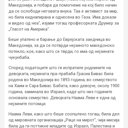
Македонија, и побара да помогнеме на кој било начин
да се ослободи неговата внука. Таа е активист за мир,
но била киднапирана и однесена во Газа. Има докази
и видео од неа“, изјави тогаш професорката Друмер за
„Гласот на Америка“.
Беше упатено и барање до Еврејската заедница во
Македонија, за да се потврди нејзиното македонско
потекло, кое, како што се тврди, го има од нејзината
чукунбаба.
Според податоците што ги испратиле роднините на
девојката, нејзината пра-прабаба Грасиа Бивас била
родена во Македонија во 1893 година, во семејството
на Хаим и Сара Бивас. Бабата, како девојче, околу 1900
година, заминала во Израел, каде што низ годините
основала семејство. Девојката Наама Леви е една од
нејзините потомци.
Наама Леви, како што беше соопштено тогаш, била дел
од мировната организација „Раце на мирот“, чија мисија
била да ги поттикне младите од Израел, Палестина и