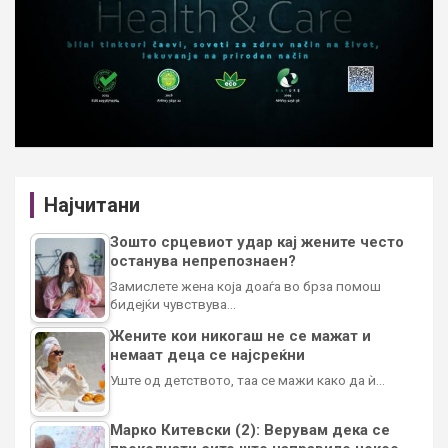
Најчитани
Зошто срцевиот удар кај жените често
останува непрепознаен?
Замислете жена која доаѓа во брза помош
бидејќи чувствува…
Жените кои никогаш не се мажат и
немаат деца се најсреќни
Уште од детството, таа се мажи како да ѝ…
Марко Китевски (2): Верувам дека се