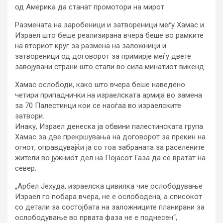
од Америка да станат промотори на мирот.
Размената на заробеници и затвореници меѓу Хамас и
Израел што беше реализирана вчера беше во рамките
на вториот круг за размена на заложници и
затвореници од договорот за примирје меѓу двете
завојувани страни што стапи во сила минатиот викенд.
Хамас ослободи, како што вчера беше наведено
четири припаднички на израелската армија во замена
за 70 Палестинци кои се наоѓаа во израелските
затвори.
Инаку, Израел денеска ја обвини палестинската група
Хамас за две прекршувања на договорот за прекин на
огнот, оправдувајќи ја со тоа забраната за раселените
жители во јужниот дел на Појасот Газа да се вратат на
север.
„Арбел Јехуда, израелска цивилка чие ослободување
Израел го побара вчера, не е ослободена, а списокот
со детали за состојбата на заложниците планирани за
ослободување во првата фаза не е поднесен“,