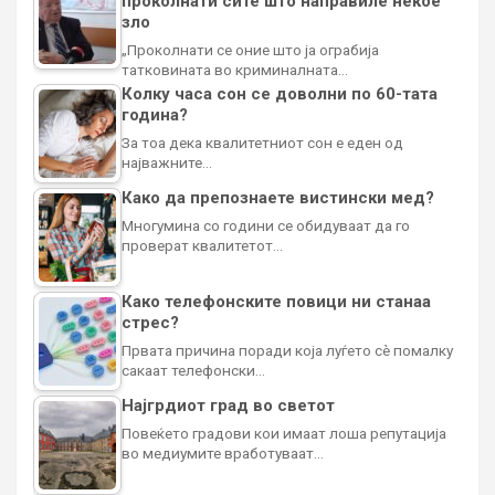
проколнати сите што направиле некое
зло
„Проколнати се оние што ја ограбија
татковината во криминалната…
Колку часа сон се доволни по 60-тата
година?
За тоа дека квалитетниот сон е еден од
најважните…
Како да препознаете вистински мед?
Многумина со години се обидуваат да го
проверат квалитетот…
Како телефонските повици ни станаа
стрес?
Првата причина поради која луѓето сè помалку
сакаат телефонски…
Најгрдиот град во светот
Повеќето градови кои имаат лоша репутација
во медиумите вработуваат…