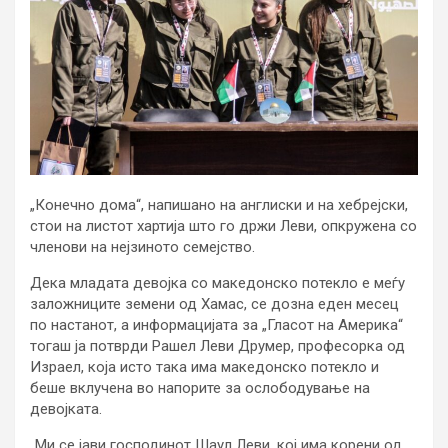
„Конечно дома“, напишано на англиски и на хебрејски,
стои на листот хартија што го држи Леви, опкружена со
членови на нејзиното семејство.
Дека младата девојка со македонско потекло е меѓу
заложниците земени од Хамас, се дозна еден месец
по настанот, а информацијата за „Гласот на Америка“
тогаш ја потврди Рашел Леви Друмер, професорка од
Израел, која исто така има македонско потекло и
беше вклучена во напорите за ослободување на
девојката.
„Ми се јави господинот Шаул Леви, кој има корени од