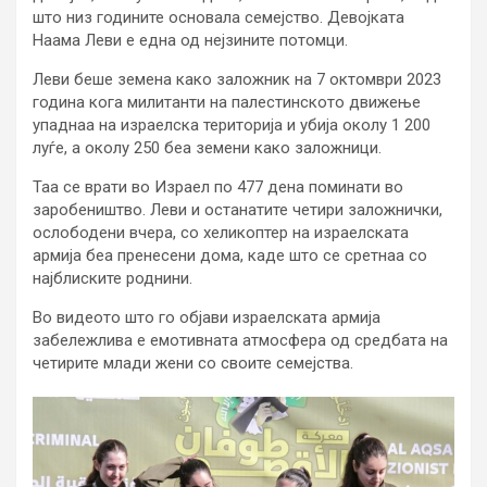
што низ годините основала семејство. Девојката
Наама Леви е една од нејзините потомци.
Леви беше земена како заложник на 7 октомври 2023
година кога милитанти на палестинското движење
упаднаа на израелска територија и убија околу 1 200
луѓе, а околу 250 беа земени како заложници.
Таа се врати во Израел по 477 дена поминати во
заробеништво. Леви и останатите четири заложнички,
ослободени вчера, со хеликоптер на израелската
армија беа пренесени дома, каде што се сретнаа со
најблиските роднини.
Во видеото што го објави израелската армија
забележлива е емотивната атмосфера од средбата на
четирите млади жени со своите семејства.