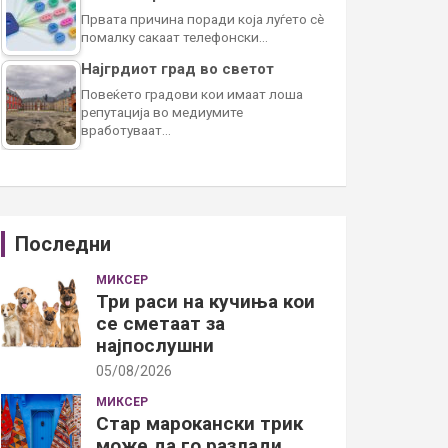
Првата причина поради која луѓето сè
помалку сакаат телефонски…
Најгрдиот град во светот
Повеќето градови кои имаат лоша
репутација во медиумите
вработуваат…
Последни
МИКСЕР
Три раси на кучиња кои
се сметаат за
најпослушни
05/08/2026
МИКСЕР
Стар марокански трик
може да го разлади