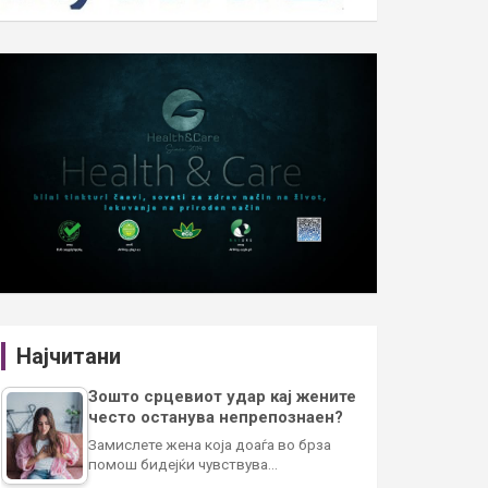
Најчитани
Зошто срцевиот удар кај жените
често останува непрепознаен?
Замислете жена која доаѓа во брза
помош бидејќи чувствува…