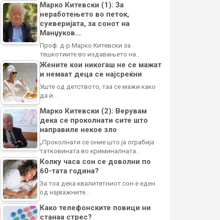
Марко Китевски (1): За
неработењето во петок,
суеверијата, за сонот на
Манџуков…
Проф. д-р Марко Китевски за
тешкотиите во издавањето на…
Жените кои никогаш не се мажат
и немаат деца се најсреќни
Уште од детството, таа се мажи како
да ѝ…
Марко Китевски (2): Верувам
дека се проколнати сите што
направиле некое зло
„Проколнати се оние што ја ограбија
татковината во криминалната…
Колку часа сон се доволни по
60-тата година?
За тоа дека квалитетниот сон е еден
од најважните…
Како телефонските повици ни
станаа стрес?