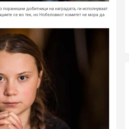
до поранешни добитници на наградата, ги исполнуваат
циите се во тек, но Нобеловиот комитет не мора да