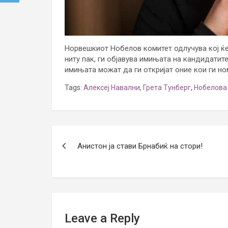
Норвешкиот Нобелов комитет одлучува кој ќе 
ниту пак, ги објавува имињата на кандидатите
имињата можат да ги откријат оние кои ги н
Tags:
Алексеј Навални
,
Грета Тунберг
,
Нобелова 
Post
Анистон ја стави Брнабиќ на стори!
navigation
Leave a Reply