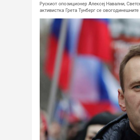
Рускиот опозиционер Алексеј Навални, Светс
активистка Грета Тунберг се овогодинешните