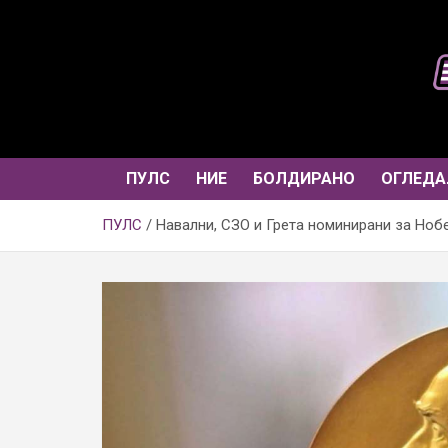
Skip
to
content
ПУЛС
НИЕ
БОЛДИРАНО
ОГЛЕДА
ПУЛС
Навални, СЗО и Грета номинирани за Ноб