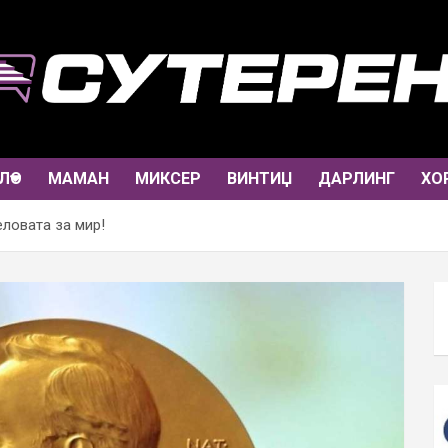
ЛО
МАМАН
МИКСЕР
ВИНТИЏ
ДАРЛИНГ
ХО
еловата за мир!