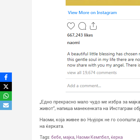
„Едно прекрасно мало чудо ме избра за мајка
живот“, напиша манекенката на Инстаграм обј
Наоми, која живее во Њујорк не го соопшти 
на ќерката.
Tags:
бебе
,
мајка
,
Наоми Кемпбел
,
ќерка