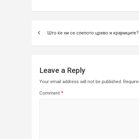
Post
Што ќе ни се слепото црево и крајниците?
navigation
Leave a Reply
Your email address will not be published.
Require
Comment
*