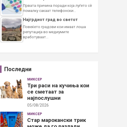
Првата причина поради која луѓето сè
помалку сакаат телефонски…
Најгрдиот град во светот
Повеќето градови кои имаат лоша
репутација во медиумите
вработуваат…
Последни
МИКСЕР
Три раси на кучиња кои
се сметаат за
најпослушни
05/08/2026
МИКСЕР
Стар марокански трик
може да го разлади