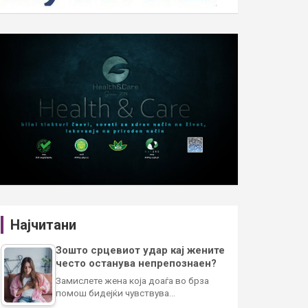
Најчитани
Зошто срцевиот удар кај жените
често останува непрепознаен?
Замислете жена која доаѓа во брза
помош бидејќи чувствува…