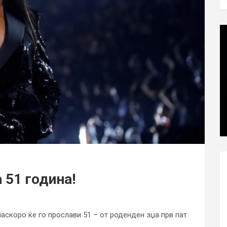
 51 година!
аскоро ќе го прослави 51 – от роденден зџа прв пат