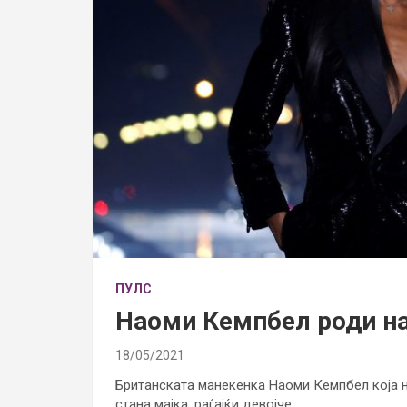
ПУЛС
Наоми Кемпбел роди на
18/05/2021
Британската манекенка Наоми Кемпбел која н
стана мајка, раѓајќи девојче.