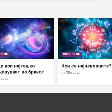
СКОП
ХОРОСКОП
и кои најтешко
Кои се најневерните?
ивуваат во бракот
07/05/2026
/2026