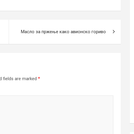
Масло за пржење како авионско гориво
d fields are marked
*