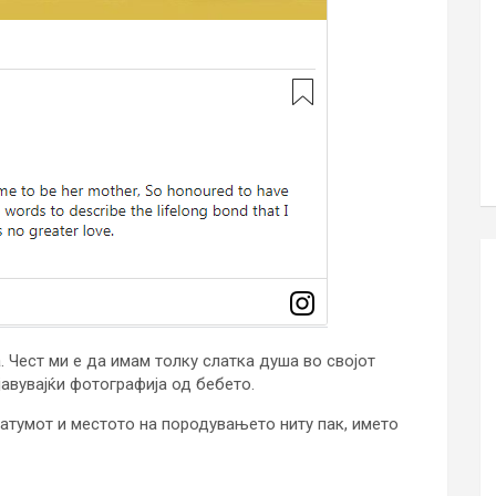
. Чест ми е да имам толку слатка душа во својот
авувајќи фотографија од бебето.
датумот и местото на породувањето ниту пак, името