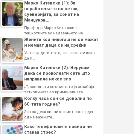
Марко Китевски (1): За
неработењето во петок,
суеверијата, за сонот на
Манџуков…
Проф. д-р Марко Китевски за
тешкотиите во издавањето на…
Жените кои никогаш не се мажат
и немаат деца се најсреќни
Уште од детството, таа се мажи како
да ѝ…
Марко Китевски (2): Верувам
дека се проколнати сите што
направиле некое зло
„Проколнати се оние што ја ограбија
татковината во криминалната…
Колку часа сон се доволни по
60-тата година?
За тоа дека квалитетниот сон е еден
од најважните…
Како телефонските повици ни
станаа стрес?