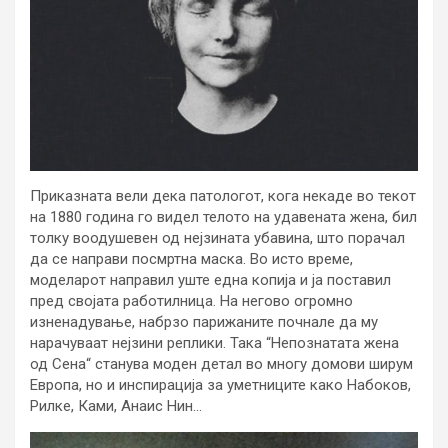
Приказната вели дека патологот, кога некаде во текот
на 1880 година го видел телото на удавената жена, бил
толку воодушевен од нејзината убавина, што порачал
да се направи посмртна маска. Во исто време,
моделарот направил уште една копија и ја поставил
пред својата работилница. На негово огромно
изненадување, набрзо парижаните почнале да му
нарачуваат нејзини реплики. Така “Непознатата жена
од Сена“ станува моден детал во многу домови ширум
Европа, но и инспирација за уметниците како Набоков,
Рилке, Ками, Анаис Нин…