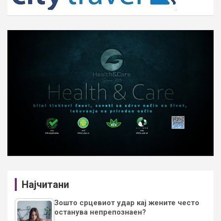
Најчитани
Зошто срцевиот удар кај жените често
останува непрепознаен?