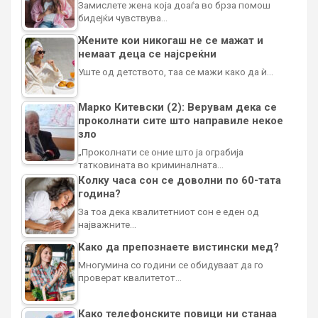
Замислете жена која доаѓа во брза помош
бидејќи чувствува…
Жените кои никогаш не се мажат и
немаат деца се најсреќни
Уште од детството, таа се мажи како да ѝ…
Марко Китевски (2): Верувам дека се
проколнати сите што направиле некое
зло
„Проколнати се оние што ја ограбија
татковината во криминалната…
Колку часа сон се доволни по 60-тата
година?
За тоа дека квалитетниот сон е еден од
најважните…
Како да препознаете вистински мед?
Многумина со години се обидуваат да го
проверат квалитетот…
Како телефонските повици ни станаа