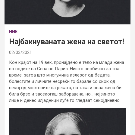
НИЕ
Најбакнуваната жена на светот!
02/03/2021
Кон крајот на 19 век, пронајдено е тело на млада жена
во водите на Сена во Париз. Ништо необично за тоа
време, затоа што многумина излезот од бедата,
болестите и личните несреќи го барале со скок од
некој од мостовите на реката, па така и оваа жена би
била брзо и засекогаш заборавена, но… нејзиното
лице и денес илјадници луѓе го гледаат секојдневно.