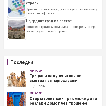
стрес?
Првата причина поради која луѓето сè помалку
сакаат телефонски…
Најгрдиот град во светот
Повеќето градови кои имаат лоша репутација
во медиумите вработуваат…
Последни
МИКСЕР
Три раси на кучиња кои се
сметаат за најпослушни
05/08/2026
МИКСЕР
Стар марокански трик може да го
разлади домот без трошење