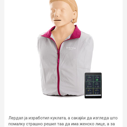
Лердал ја изработил куклата, а сакајќи да изгледа што
помалку страшно решил таа да има женско лице, а за