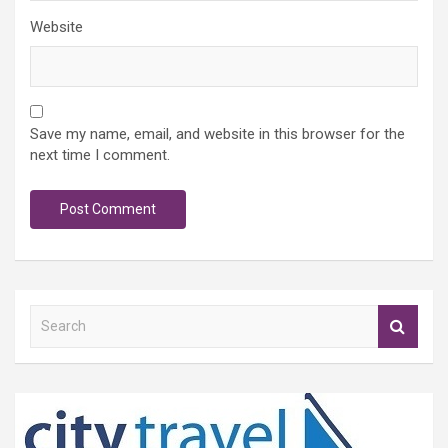
Website
Save my name, email, and website in this browser for the
next time I comment.
S
e
a
r
c
h