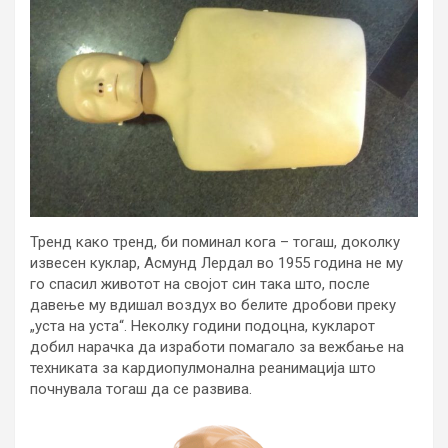
Тренд како тренд, би поминал кога – тогаш, доколку
извесен куклар, Асмунд Лердал во 1955 година не му
го спасил животот на својот син така што, после
давење му вдишал воздух во белите дробови преку
„уста на уста“. Неколку години подоцна, кукларот
добил нарачка да изработи помагало за вежбање на
техниката за кардиопулмонална реанимација што
почнувала тогаш да се развива.