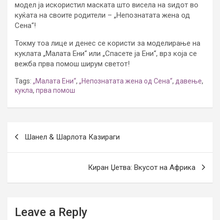
модел ја искористил маската што висела на ѕидот во
куќата на своите родители – „Непознатата жена од
Сена“!
Токму тоа лице и денес се користи за моделирање на
куклата „Малата Ени“ или „Спасете ја Ени“, врз која се
вежба прва помош ширум светот!
Tags:
„Малата Ени“
,
„Непознатата жена од Сена“
,
давење
,
кукла
,
прва помош
Post
Шанел & Шарлота Казираги
navigation
Киран Џетва: Вкусот на Африка
Leave a Reply