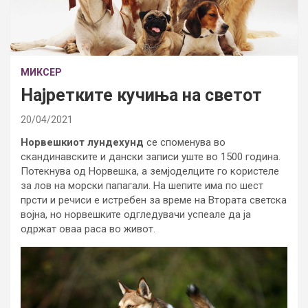
МИКСЕР
Најретките кучиња на светот
20/04/2021
Норвешкиот лундехунд
се споменува во
скандинавските и дански записи уште во 1500 година.
Потекнува од Норвешка, а земјоделците го користеле
за лов на морски папагали. На шепите има по шест
прсти и речиси е истребен за време на Втората светска
војна, но норвешките одгледувачи успеале да ја
одржат оваа раса во живот.