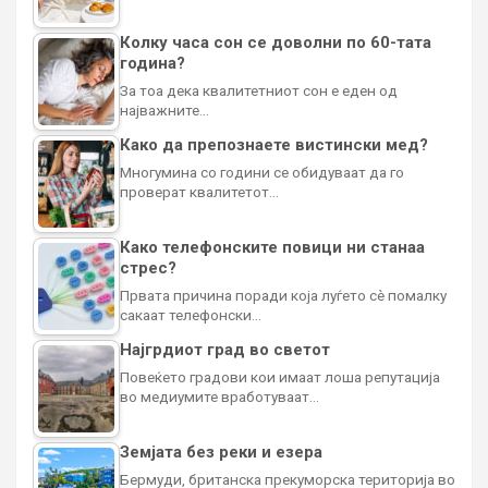
Колку часа сон се доволни по 60-тата
година?
За тоа дека квалитетниот сон е еден од
најважните…
Како да препознаете вистински мед?
Многумина со години се обидуваат да го
проверат квалитетот…
Како телефонските повици ни станаа
стрес?
Првата причина поради која луѓето сè помалку
сакаат телефонски…
Најгрдиот град во светот
Повеќето градови кои имаат лоша репутација
во медиумите вработуваат…
Земјата без реки и езера
Бермуди, британска прекуморска територија во