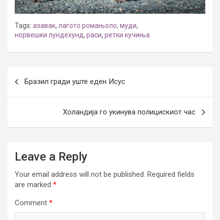
Tags:
азавак
,
лагото ромањоло
,
муди
,
норвешки лундехунд
,
раси
,
ретки кучиња
Post
Бразил гради уште еден Исус
navigation
Холандија го укинува полицискиот час
Leave a Reply
Your email address will not be published.
Required fields
are marked
*
Comment
*