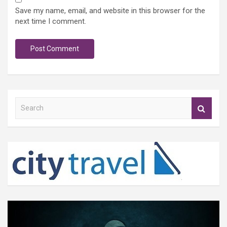
Save my name, email, and website in this browser for the
next time I comment.
S
e
a
r
c
h