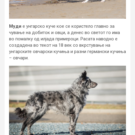
Муди
е унгарско куче кое се користело главно за
чување на добиток и овци, а денес во светот го има
во помалку од илјада примероци. Расата наводно е
создадена во текот на 18 век со вкрстување на
унгарските овчарски кучиња и разни германски кучиња
– овчари.