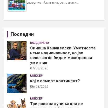
северниот Атлантик, се познати…
Последни
БОЛДИРАНО
Синиша Кашавелски: Уметноста
нема националност, но јас
секогаш ќе бидам македонски
уметник
07/08/2026
МИКСЕР
кој е осмиот континент?
06/08/2026
МИКСЕР
Три раси на кучиња кои се