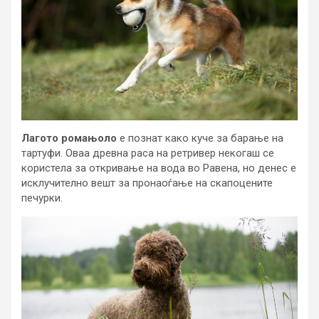
Лагото ромањоло
е познат како куче за барање на
тартуфи. Оваа древна раса на ретривер некогаш се
користела за откривање на вода во Равена, но денес е
исклучително вешт за пронаоѓање на скапоцените
печурки.