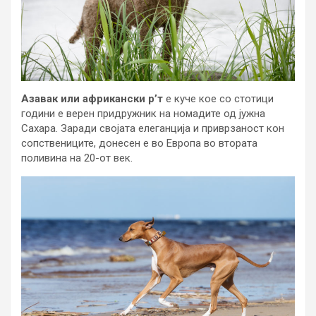
Азавак или африкански р’т
е куче кое со стотици
години е верен придружник на номадите од јужна
Сахара. Заради својата елеганција и приврзаност кон
сопствениците, донесен е во Европа во втората
поливина на 20-от век.