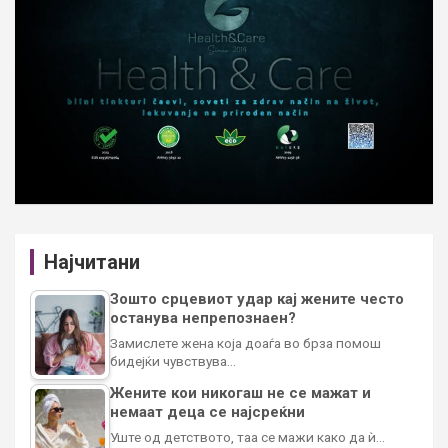
Најчитани
Зошто срцевиот удар кај жените често
останува непрепознаен?
Замислете жена која доаѓа во брза помош
бидејќи чувствува…
Жените кои никогаш не се мажат и
немаат деца се најсреќни
Уште од детството, таа се мажи како да ѝ…