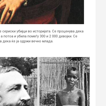
е сериски убијци во историјата. Се проценува дека
а потоа и убила помеѓу 300 и 2 000 девојки. Се
а дека ќе ја одржи вечно млада.