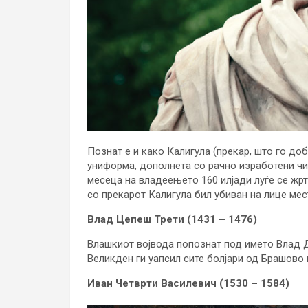
Познат е и како Калигула (прекар, што го до
униформа, дополнета со рачно изработени чиз
месеца на владеењето 160 илјади луѓе се жртв
со прекарот Калигула бил убиван на лице мес
Влад Цепеш Трети (1431 – 1476)
Влашкиот војвода попознат под името Влад Д
Великден ги уапсил сите болјари од Брашово 
Иван Четврти Василевич (1530 – 1584)