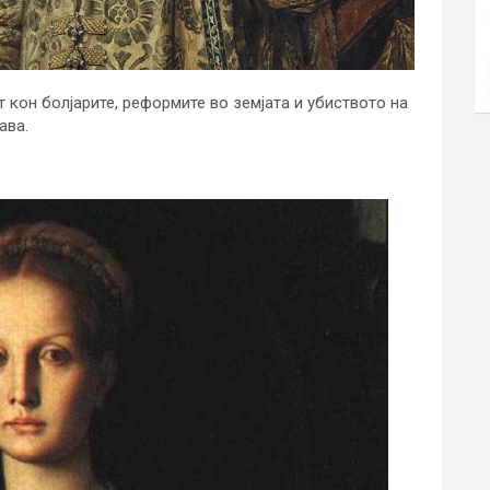
т кон болјарите, реформите во земјата и убиството на
ава.