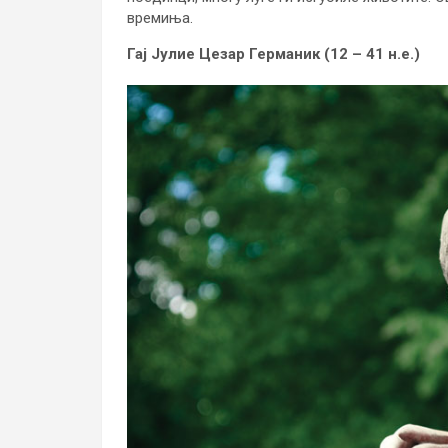
времиња.
Гај Јулие Цезар Германик (12 – 41 н.е.)