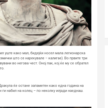
бил уште како мал, бидејќи носел мала легионарска
мички што се нарекувале – калигае). Во првите три
увани во негова чест. Оној пак, кој ќе му се обрател
то.
ракула ќе остане запаметен како една година на
и ги набил на колец – по неколку илјади наеднаш.