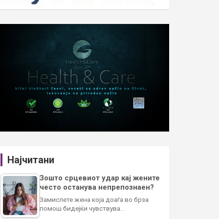
Најчитани
Зошто срцевиот удар кај жените
често останува непрепознаен?
Замислете жена која доаѓа во брза
помош бидејќи чувствува…