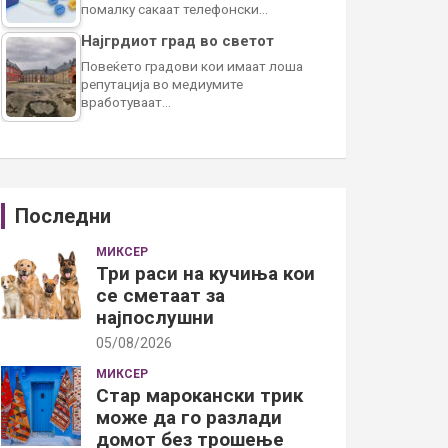
помалку сакаат телефонски…
Најгрдиот град во светот
Повеќето градови кои имаат лоша
репутација во медиумите
вработуваат…
Последни
МИКСЕР
Три раси на кучиња кои
се сметаат за
најпослушни
05/08/2026
МИКСЕР
Стар марокански трик
може да го разлади
домот без трошење