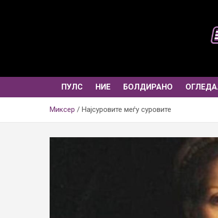
Skip
to
content
ПУЛС
НИЕ
БОЛДИРАНО
ОГЛЕДА
Миксер
Најсуровите меѓу суровите