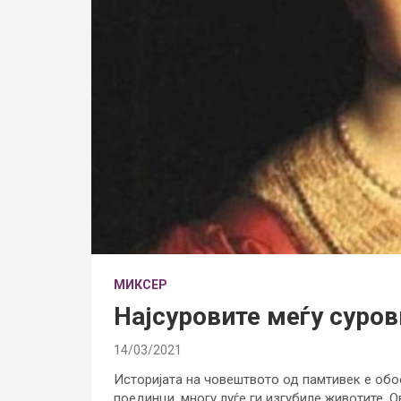
МИКСЕР
Најсуровите меѓу суров
14/03/2021
Историјата на човештвото од памтивек е обое
поединци, многу луѓе ги изгубиле животите. О