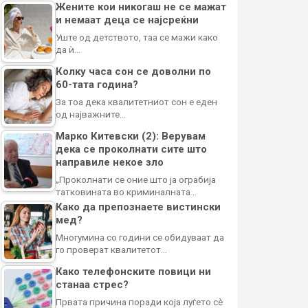
Жените кои никогаш не се мажат
и немаат деца се најсреќни
Уште од детството, таа се мажи како
да ѝ…
Колку часа сон се доволни по
60-тата година?
За тоа дека квалитетниот сон е еден
од најважните…
Марко Китевски (2): Верувам
дека се проколнати сите што
направиле некое зло
„Проколнати се оние што ја ограбија
татковината во криминалната…
Како да препознаете вистински
мед?
Многумина со години се обидуваат да
го проверат квалитетот…
Како телефонските повици ни
станаа стрес?
Првата причина поради која луѓето сè