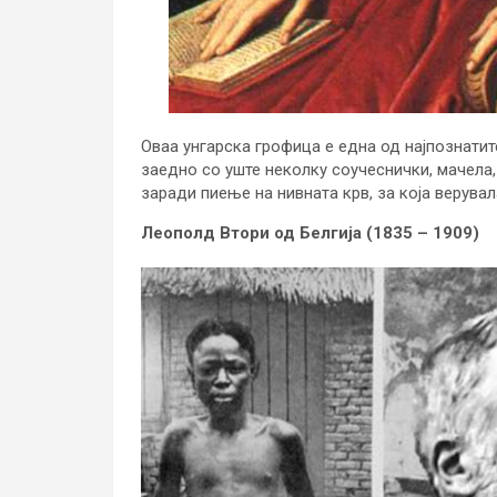
Оваа унгарска грофица е една од најпознатит
заедно со уште неколку соучеснички, мачела, 
заради пиење на нивната крв, за која верувал
Леополд Втори од Белгија (1835 – 1909)