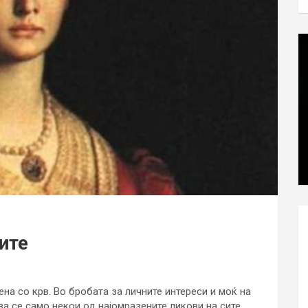
ите
на со крв. Во бробата за личните интереси и моќ на
ва се само некои од најомразените ликови на сите