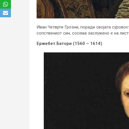
Иван Четврти Грозни, поради својата суровос
сопствениот син, сосема заслужено е на лист
Ержебет Батори (1560 – 1614)