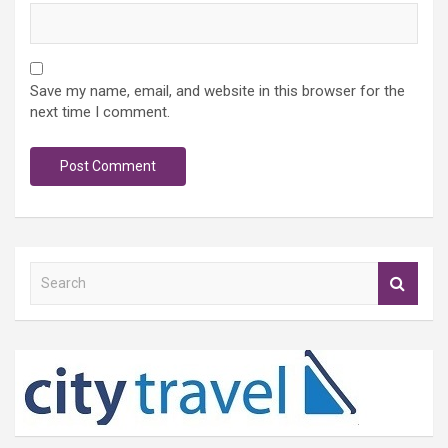
Save my name, email, and website in this browser for the
next time I comment.
S
e
a
r
c
h