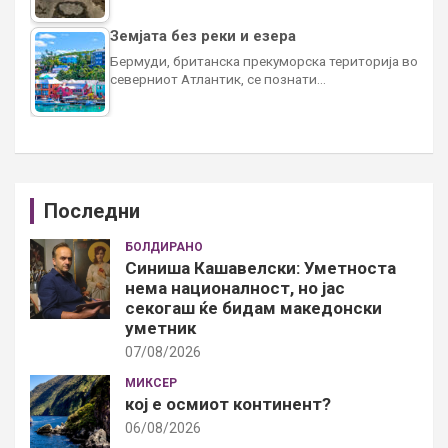
Земјата без реки и езера
Бермуди, британска прекуморска територија во
северниот Атлантик, се познати…
Последни
БОЛДИРАНО
Синиша Кашавелски: Уметноста
нема националност, но јас
секогаш ќе бидам македонски
уметник
07/08/2026
МИКСЕР
кој е осмиот континент?
06/08/2026