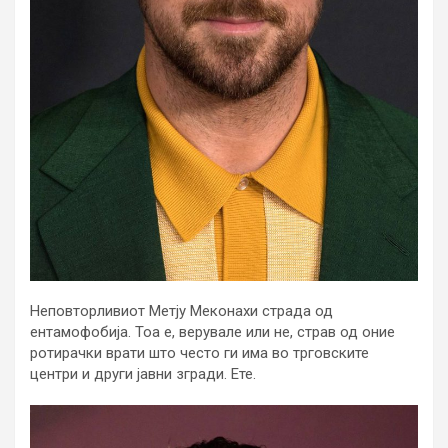
Неповторливиот Метју Меконахи страда од
ентамофобија. Тоа е, верувале или не, страв од оние
ротирачки врати што често ги има во трговските
центри и други јавни згради. Ете.