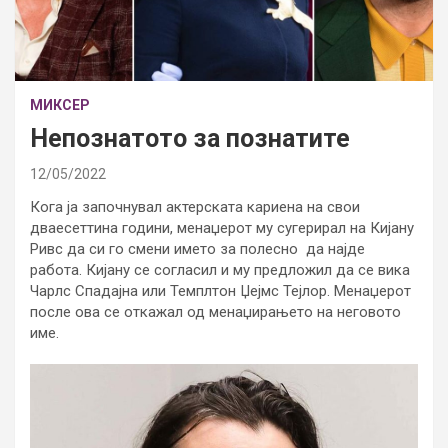
МИКСЕР
Непознатото за познатите
12/05/2022
Кога ја започнувал актерската кариена на свои
дваесеттина години, менаџерот му сугерирал на Кијану
Ривс да си го смени името за полесно да најде
работа. Кијану се согласил и му предложил да се вика
Чарлс Спадајна или Темплтон Џејмс Тејлор. Менаџерот
после ова се откажал од менаџирањето на неговото
име.