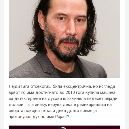
Лејди Гага отсекогаш била ексцентрична, но исгледа
врвот го има достигнато во 2010 гога купила машина
за детектирање на духови што чинела педесет илјади
долари. Гага инаку, верува дека е реинкарнација на
својата покојна тетка и дека долго време ја
прогонувал дух по име Рајан?!