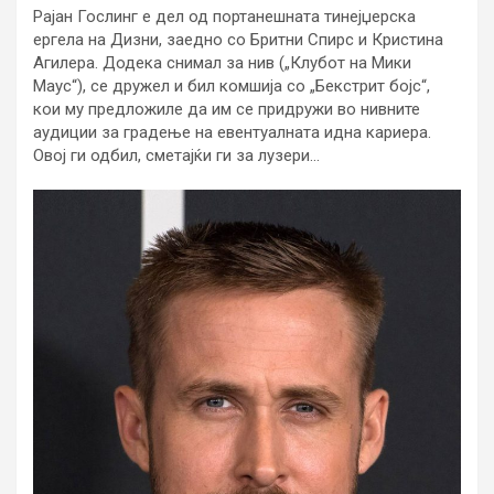
Рајан Гослинг е дел од портанешната тинејџерска
ергела на Дизни, заедно со Бритни Спирс и Кристина
Агилера. Додека снимал за нив („Клубот на Мики
Маус“), се дружел и бил комшија со „Бекстрит бојс“,
кои му предложиле да им се придружи во нивните
аудиции за градење на евентуалната идна кариера.
Овој ги одбил, сметајќи ги за лузери…