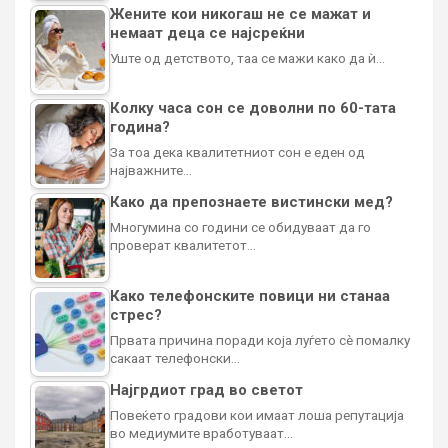
Жените кои никогаш не се мажат и
немаат деца се најсреќни
Уште од детството, таа се мажи како да ѝ…
Колку часа сон се доволни по 60-тата
година?
За тоа дека квалитетниот сон е еден од
најважните…
Како да препознаете вистински мед?
Многумина со години се обидуваат да го
проверат квалитетот…
Како телефонските повици ни станаа
стрес?
Првата причина поради која луѓето сè помалку
сакаат телефонски…
Најгрдиот град во светот
Повеќето градови кои имаат лоша репутација
во медиумите вработуваат…