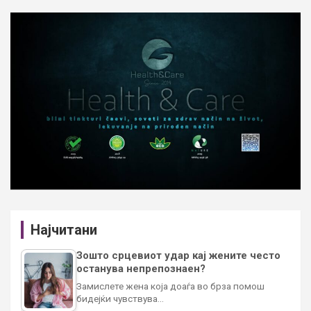
Најчитани
Зошто срцевиот удар кај жените често
останува непрепознаен?
Замислете жена која доаѓа во брза помош
бидејќи чувствува…