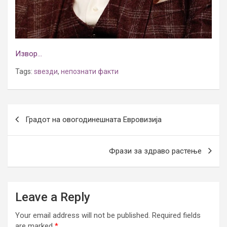
Извор…
Tags:
ѕвезди
,
непознати факти
Post
Градот на овогодинешната Евровизија
navigation
Фрази за здраво растење
Leave a Reply
Your email address will not be published.
Required fields
are marked
*