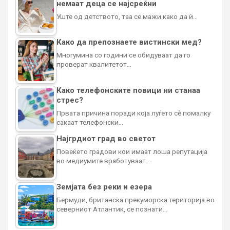
немаат деца се најсреќни
Уште од детството, таа се мажи како да ѝ…
Како да препознаете вистински мед?
Многумина со години се обидуваат да го
проверат квалитетот…
Како телефонските повици ни станаа
стрес?
Првата причина поради која луѓето сè помалку
сакаат телефонски…
Најгрдиот град во светот
Повеќето градови кои имаат лоша репутација
во медиумите вработуваат…
Земјата без реки и езера
Бермуди, британска прекуморска територија во
северниот Атлантик, се познати…