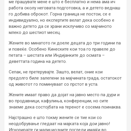
ме прашувате мене е што е бесплатно и нема ама ич
работа околу неговата подготовка, а и детето веднаш
го добива оброкот. Горна граница не постои, се е
индивидуално, но експертите велат дека особено е
важно детето да се храни исклучиво со мајчиното
млеко до шестиот месец.
Жените во минатото ги доеле децата до три години па
и повеќе. Особено Кинеските кои тоа го правеле до
петата – шестата или Индијанките до осмата –
деветтата година на детето.
Сепак, не претерувајте. Зашто, велат, оние кои
предолго биле залепени за мајчината града, остатокот
од животот го поминуваат со прстот в уста.
Жените имаат право да дојат на јавно место па дури и
во продавници, кафулиња, конференции, но сите
знаеме дека состојбата на теренот е сосема поинаква.
Најстрашно е што токму жените се тие кои со
неодобрување гледаат на мајката која дои јавно!
Игнорирајте ги малициозните погледи имајќи во