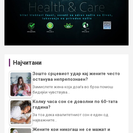
Најчитани
Зошто срцевиот удар кај жените често
останува непрепознаен?
Замислете жена која доаѓа во брза помош
бидејќи чувствува…
Колку часа сон се доволни по 60-тата
година?
За тоа дека квалитетниот сон е еден од
најважните…
Жените кои никогаш не се мажат и