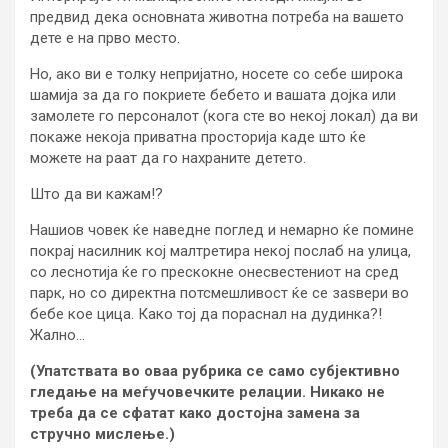
предвид дека основната животна потреба на вашето
дете е на прво место.
Но, ако ви е толку непријатно, носете со себе широка
шамија за да го покриете бебето и вашата дојка или
замолете го персоналот (кога сте во некој локал) да ви
покаже некоја приватна просторија каде што ќе
можете на раат да го нахраните детето.
Што да ви кажам!?
Нашиов човек ќе наведне поглед и немарно ќе помине
покрај насилник кој малтретира некој послаб на улица,
со леснотија ќе го прескокне онесвестениот на сред
парк, но со директна потсмешливост ќе се заѕвери во
бебе кое цица. Како тој да пораснал на дудинка?!
Жално…
(Упатствата во оваа рубрика се само субјективно
гледање на меѓучовечките релации. Никако не
треба да се сфатат како достојна замена за
стручно мислење.)