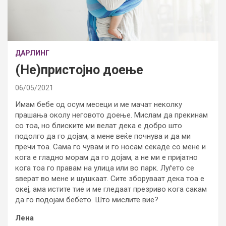
ДАРЛИНГ
(Не)пристојно доење
06/05/2021
Имам бебе од осум месеци и ме мачат неколку
прашања околу неговото доење. Мислам да прекинам
со тоа, но блиските ми велат дека е добро што
подолго да го дојам, а мене веќе почнува и да ми
пречи тоа. Сама го чувам и го носам секаде со мене и
кога е гладно морам да го дојам, а не ми е пријатно
кога тоа го правам на улица или во парк. Луѓето се
ѕверат во мене и шушкаат. Сите зборуваат дека тоа е
океј, ама истите тие и ме гледаат презриво кога сакам
да го подојам бебето. Што мислите вие?
Лена