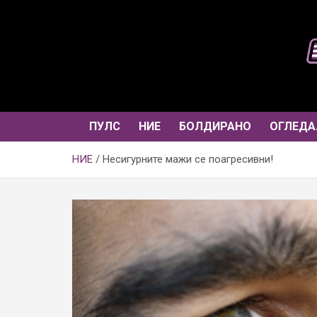
Skip
to
content
ПУЛС
НИЕ
БОЛДИРАНО
ОГЛЕДА
НИЕ
Несигурните мажи се поагресивни!