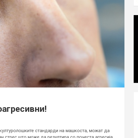
оагресивни!
 културолошките стандарди на машкоста, можат да
ан стрес што може да резултира со почеста агресија.