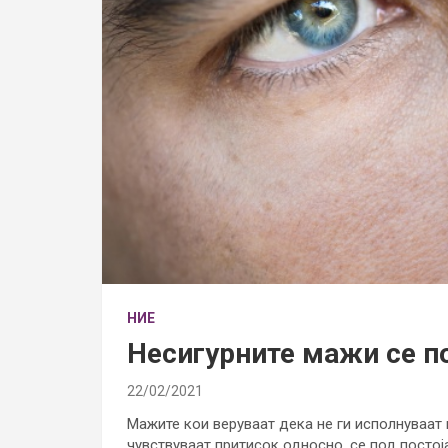
НИЕ
Несигурните мажи се п
22/02/2021
Мажите кои веруваат дека не ги исполнуваат
чувствуваат притисок односно, се под постој