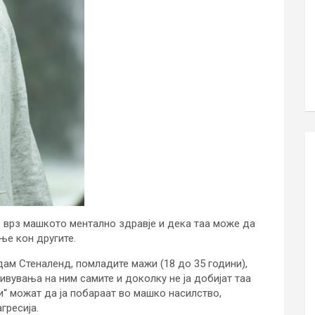
е врз машкото ментално здравје и дека таа може да
ње кон другите.
дам Стеналенд, помладите мажи (18 до 35 години),
ивувања на ним самите и доколку не ја добијат таа
“ можат да ја побараат во машко насилство,
гресија.