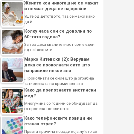
Жените кои никогаш не се мажат
и немаат деца се најсреќни
Уште од детството, таа се мажи како
да ѝ…
Колку часа сон се доволни по
60-тата година?
За тоа дека квалитетниот сон е еден
од најважните…
Марко Китевски (2): Верувам
дека се проколнати сите што
направиле некое зло
„Проколнати се оние што ја ограбија
татковината во криминалната…
Како да препознаете вистински
мед?
Многумина со години се обидуваат да
го проверат квалитетот…
Како телефонските повици ни
станаа стрес?
Првата причина поради која луѓето сè