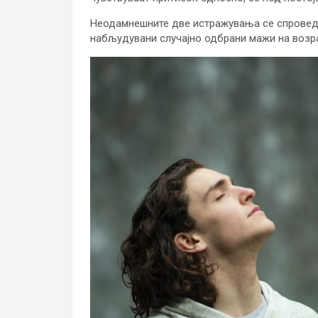
Неодамнешните две истражувања се спроведен
набљудувани случајно одбрани мажи на возра