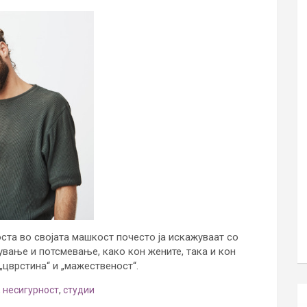
оста во својата машкост почесто ја искажуваат со
ување и потсмевање, како кон жените, така и кон
„цврстина“ и „мажественост“.
,
несигурност
,
студии