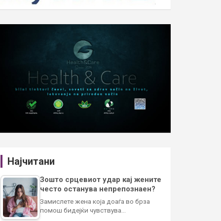
Најчитани
Зошто срцевиот удар кај жените
често останува непрепознаен?
Замислете жена која доаѓа во брза
помош бидејќи чувствува…