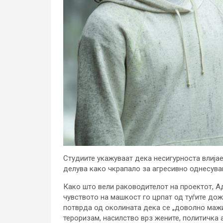
Студиите укажуваат дека несигурноста влија
делува како чкрапало за агресивно однесува
Како што вели раководителот на проектот, А
чувството на машкост го црпат од туѓите дож
потврда од околината дека се „доволно мажи
тероризам, насилство врз жените, политичка а