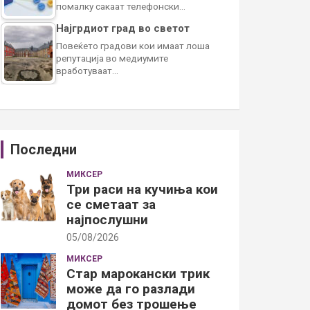
помалку сакаат телефонски…
Најгрдиот град во светот
Повеќето градови кои имаат лоша
репутација во медиумите
вработуваат…
Последни
МИКСЕР
Три раси на кучиња кои
се сметаат за
најпослушни
05/08/2026
МИКСЕР
Стар марокански трик
може да го разлади
домот без трошење