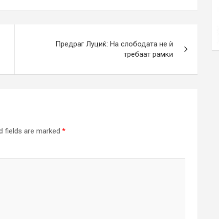
Предраг Луциќ: На слободата не ѝ
требаат рамки
d fields are marked
*