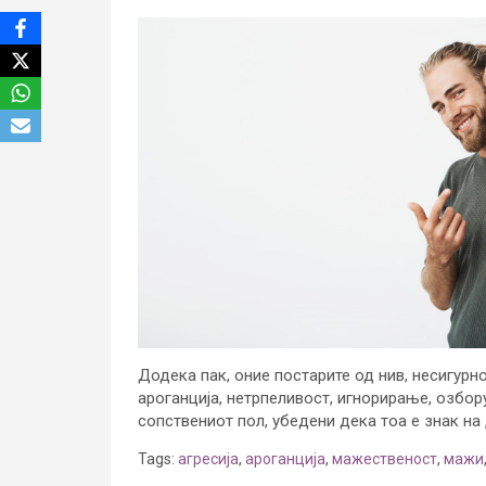
Додека пак, оние постарите од нив, несигурн
ароганција, нетрпеливост, игнорирање, озбор
сопствениот пол, убедени дека тоа е знак на 
Tags:
агресија
,
ароганција
,
мажественост
,
мажи