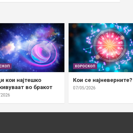
СКОП
ХОРОСКОП
и кои најтешко
Кои се најневерните?
ивуваат во бракот
07/05/2026
/2026