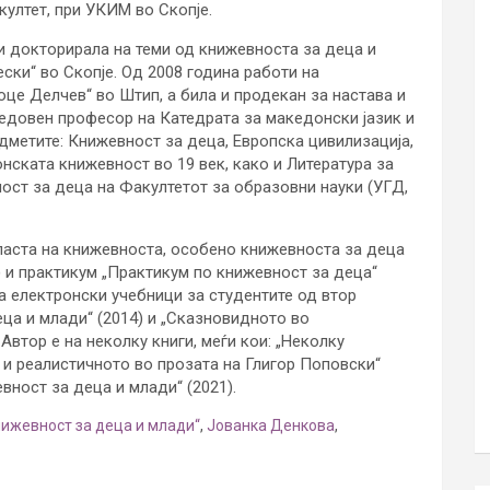
ултет, при УКИМ во Скопје.
 и докторирала на теми од книжевноста за деца и
ки“ во Скопје. Од 2008 година работи на
це Делчев“ во Штип, а била и продекан за настава и
редовен професор на Катедрата за македонски јазик и
дметите: Книжевност за деца, Европска цивилизација,
нската книжевност во 19 век, како и Литература за
ост за деца на Факултетот за образовни науки (УГД,
бласта на книжевноста, особено книжевноста за деца
) и практикум „Практикум по книжевност за деца“
ва електронски учебници за студентите од втор
ца и млади“ (2014) и „Сказновидното во
Автор е на неколку книги, меѓи кои: „Неколку
 и реалистичното во прозата на Глигор Поповски“
вност за деца и млади“ (2021).
нижевност за деца и млади“
,
Јованка Денкова
,