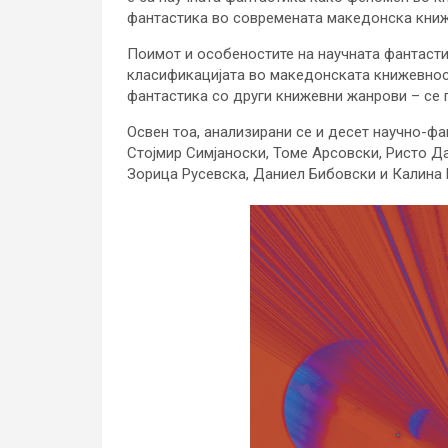
фантастика во современата македонска книж
Поимот и особеностите на научната фантастик
класификацијата во македонската книжевнос
фантастика со други книжевни жанрови – се г
Освен тоа, анализирани се и десет научно-ф
Стојмир Симјаноски, Томе Арсовски, Ристо Д
Зорица Русевска, Даниел Бибовски и Калина