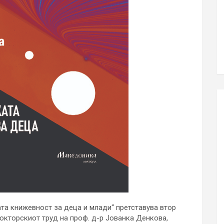
та книжевност за деца и млади“ претставува втор
докторскиот труд на проф. д-р Јованка Денкова,