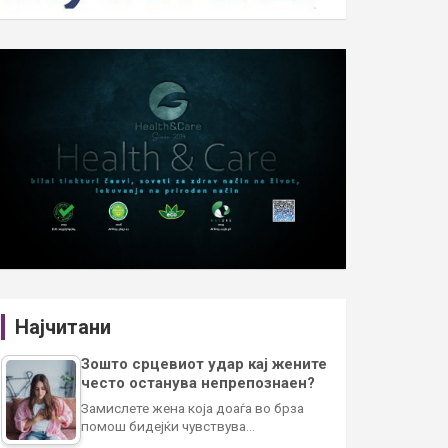
Најчитани
Зошто срцевиот удар кај жените
често останува непрепознаен?
Замислете жена која доаѓа во брза
помош бидејќи чувствува…