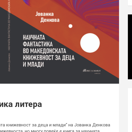
ика литера
та книжевност за деца и млади“ на Јованка Денкова
ижевноста, но многу повеќе е книга за научната