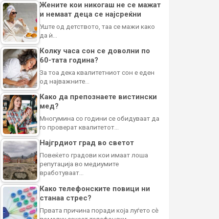
Жените кои никогаш не се мажат
и немаат деца се најсреќни
Уште од детството, таа се мажи како
да ѝ…
Колку часа сон се доволни по
60-тата година?
За тоа дека квалитетниот сон е еден
од најважните…
Како да препознаете вистински
мед?
Многумина со години се обидуваат да
го проверат квалитетот…
Најгрдиот град во светот
Повеќето градови кои имаат лоша
репутација во медиумите
вработуваат…
Како телефонските повици ни
станаа стрес?
Првата причина поради која луѓето сè
помалку сакаат телефонски…