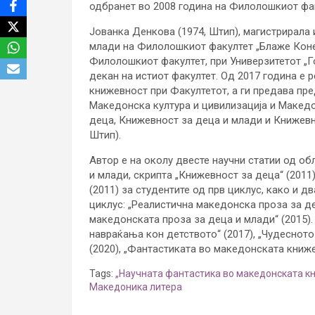
одбранет во 2008 година на Филолошкиот фак
Јованка Денкова (1974, Штип), магистрирала
млади на Филолошкиот факултет „Блаже Конес
Филолошкиот факултет, при Универзитетот „Го
декан на истиот факултет. Од 2017 година е 
книжевност при Факултетот, а ги предава пре
Македонска култура и цивилизација и Македо
деца, Книжевност за деца и млади и Книжевн
Штип).
Автор е на околу двесте научни статии од о
и млади, скрипта „Книжевност за деца“ (2011
(2011) за студентите од прв циклус, како и д
циклус: „Реалистична македонска проза за де
македонската проза за деца и млади“ (2015). 
навраќања кон детството“ (2017), „Чудесното
(2020), „Фантастиката во македонската книже
Tags:
„Научната фантастика во македонската к
Македоника литера