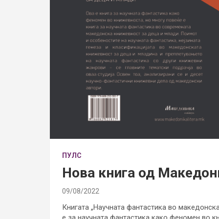
ПУЛС
Нова книга од Македон
09/08/2022
Книгата „Научната фантастика во македонска
е за научната фантастика како феномен во кн