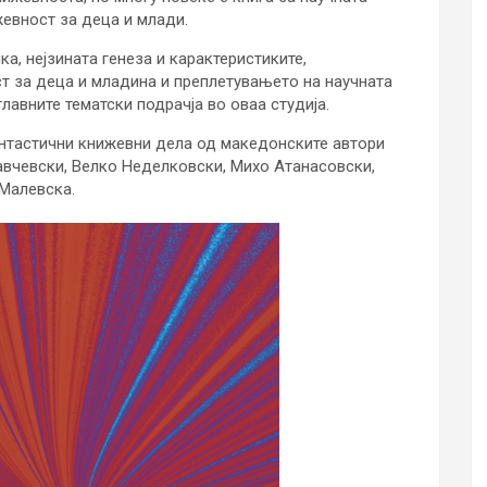
евност за деца и млади.
а, нејзината генеза и карактеристиките,
т за деца и младина и преплетувањето на научната
лавните тематски подрачја во оваа студија.
антастични книжевни дела од македонските автори
авчевски, Велко Неделковски, Михо Атанасовски,
 Малевска.