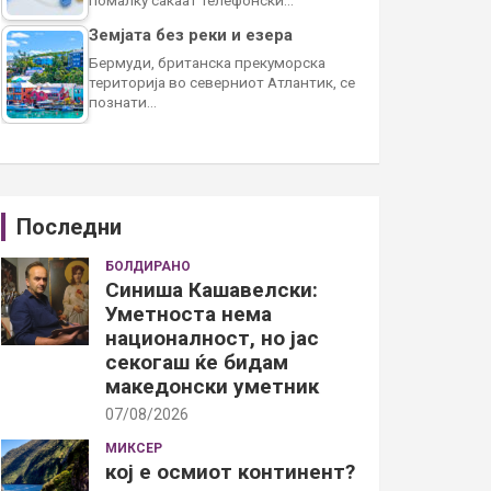
Земјата без реки и езера
Бермуди, британска прекуморска
територија во северниот Атлантик, се
познати…
Последни
БОЛДИРАНО
Синиша Кашавелски:
Уметноста нема
националност, но јас
секогаш ќе бидам
македонски уметник
07/08/2026
МИКСЕР
кој е осмиот континент?