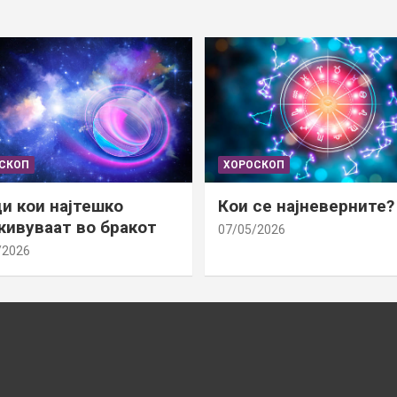
СКОП
ХОРОСКОП
и кои најтешко
Кои се најневерните?
ивуваат во бракот
07/05/2026
/2026