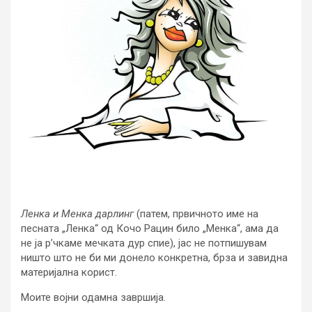
Ленка и Менка дарлинг
(патем, првичното име на
песната „Ленка“ од Кочо Рацин било „Менка“, ама да
не ја р’чкаме мечката дур спие), јас не потпишувам
ништо што не би ми донело конкретна, брза и завидна
материјална корист.
Моите војни одамна завршија.