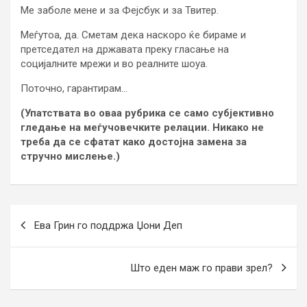
Ме заболе мене и за Фејсбук и за Твитер.
Меѓутоа, да. Сметам дека наскоро ќе бираме и
претседател на државата преку гласање на
социјалните мрежи и во реалните шоуа.
Поточно, гарантирам…
(Упатствата во оваа рубрика се само субјективно
гледање на меѓучовечките релации. Никако не
треба да се сфатат како достојна замена за
стручно мислење.)
Post
Ева Грин го поддржа Џони Деп
navigation
Што еден маж го прави зрел?