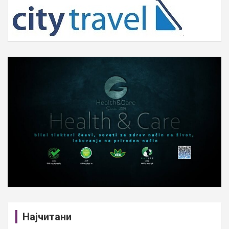
c
h
Најчитани