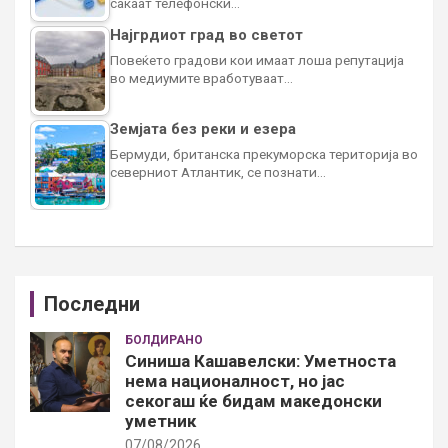
сакаат телефонски…
Најгрдиот град во светот
Повеќето градови кои имаат лоша репутација
во медиумите вработуваат…
Земјата без реки и езера
Бермуди, британска прекуморска територија во
северниот Атлантик, се познати…
Последни
БОЛДИРАНО
Синиша Кашавелски: Уметноста
нема националност, но јас
секогаш ќе бидам македонски
уметник
07/08/2026