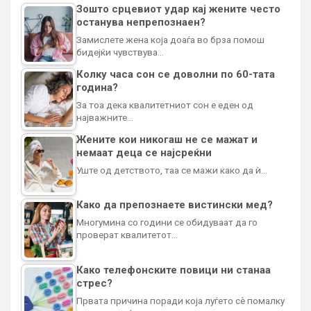
Зошто срцевиот удар кај жените често
останува непрепознаен?
Замислете жена која доаѓа во брза помош
бидејќи чувствува…
Колку часа сон се доволни по 60-тата
година?
За тоа дека квалитетниот сон е еден од
најважните…
Жените кои никогаш не се мажат и
немаат деца се најсреќни
Уште од детството, таа се мажи како да ѝ…
Како да препознаете вистински мед?
Многумина со години се обидуваат да го
проверат квалитетот…
Како телефонските повици ни станаа
стрес?
Првата причина поради која луѓето сè помалку