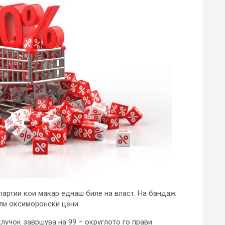
 партии кои макар еднаш биле на власт. На бандаж
или оксиморонски цени.
клучок завршува на 99 – округлото го прави