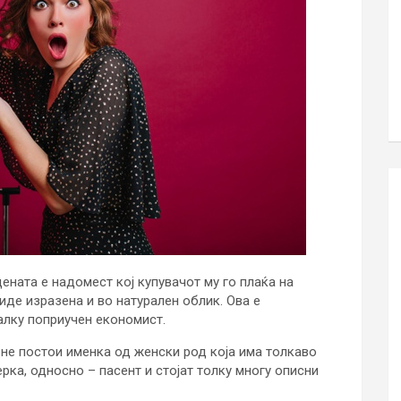
ената е надомест кој купувачот му го плаќа на
иде изразена и во натурален облик. Ова е
малку поприучен економист.
 не постои именка од женски род која има толкаво
ерка, односно – пасент и стојат толку многу описни