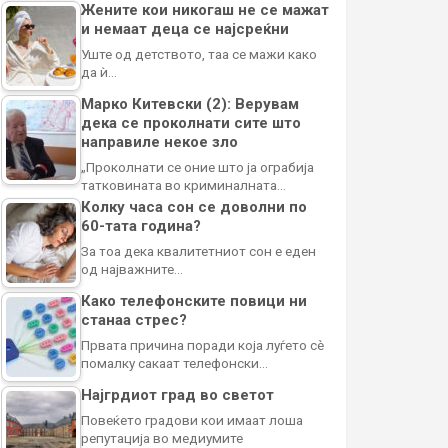
Жените кои никогаш не се мажат
и немаат деца се најсреќни
Уште од детството, таа се мажи како
да ѝ…
Марко Китевски (2): Верувам
дека се проколнати сите што
направиле некое зло
„Проколнати се оние што ја ограбија
татковината во криминалната…
Колку часа сон се доволни по
60-тата година?
За тоа дека квалитетниот сон е еден
од најважните…
Како телефонските повици ни
станаа стрес?
Првата причина поради која луѓето сè
помалку сакаат телефонски…
Најгрдиот град во светот
Повеќето градови кои имаат лоша
репутација во медиумите