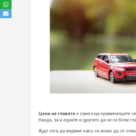
Цена на главата
е сума која криминалците се
банда, за и едните и другите да не ги боли гл
Ајде сега да видиме како се може да се опи