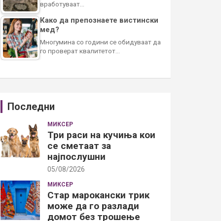
вработуваат…
Како да препознаете вистински
мед?
Многумина со години се обидуваат да
го проверат квалитетот…
Последни
МИКСЕР
Три раси на кучиња кои
се сметаат за
најпослушни
05/08/2026
МИКСЕР
Стар марокански трик
може да го разлади
домот без трошење