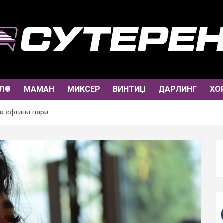
ЛО
МАМАН
МИКСЕР
ВИНТИЏ
ДАРЛИНГ
ХО
а ефтини пари