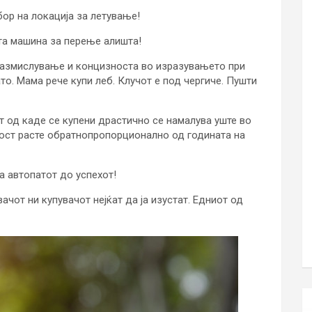
ор на локација за летување!
та машина за перење алишта!
 размислување и концизноста во изразувањето при
то. Мама рече купи леб. Клучот е под чергиче. Пушти
т од каде се купени драстично се намалува уште во
дност расте обратнопропорционално од годината на
а автопатот до успехот!
ачот ни купувачот нејќат да ја изустат. Едниот од