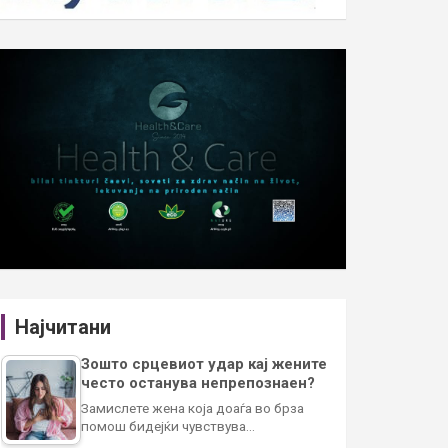
Најчитани
Зошто срцевиот удар кај жените
често останува непрепознаен?
Замислете жена која доаѓа во брза
помош бидејќи чувствува…