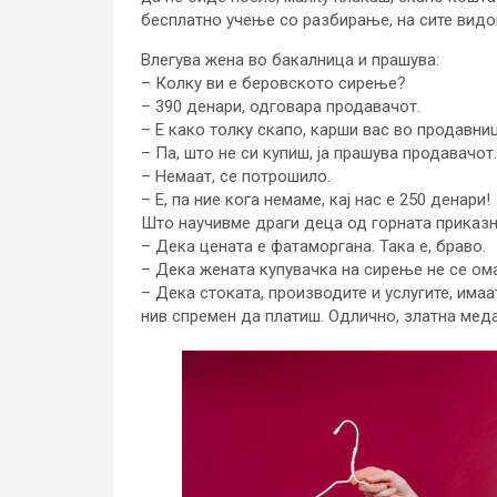
бесплатно учење со разбирање, на сите видо
Влегува жена во бакалница и прашува:
– Колку ви е беровското сирење?
– 390 денари, одговара продавачот.
– Е како толку скапо, карши вас во продавни
– Па, што не си купиш, ја прашува продавачот.
– Немаат, се потрошило.
– Е, па ние кога немаме, кај нас е 250 денари!
Што научивме драги деца од горната приказ
– Дека цената е фатаморгана. Така е, браво.
– Дека жената купувачка на сирење не се ома
– Дека стоката, производите и услугите, имаа
нив спремен да платиш. Одлично, златна мед