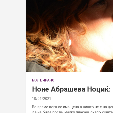
БОЛДИРАНО
Ноне Абрашева Ноциќ: 
10/06/2021
Во време кога се има цена а ништо не е на це
да не биде после, малку плаќаш, скапо кошта