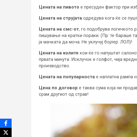
Цената на пивото
е пресуден фактор при изб
Цената на струјата
одредува кога ќе се пуш
Цената на смс-от
, го подобрува логичкото
пишување на кратки пораки. (Пр: те бараше та
ја мачката да моча. Не уклучуј бојлер. ЛОЛ)!
Цената на колите
кои ќе го напуштат салоно
првата минута. Исклучок е голфот, чија вре
производство.
Цената на популарноста
е наплатна рампа н
Цена по договор
е таква сума која ни продав
срам другиот од страв!