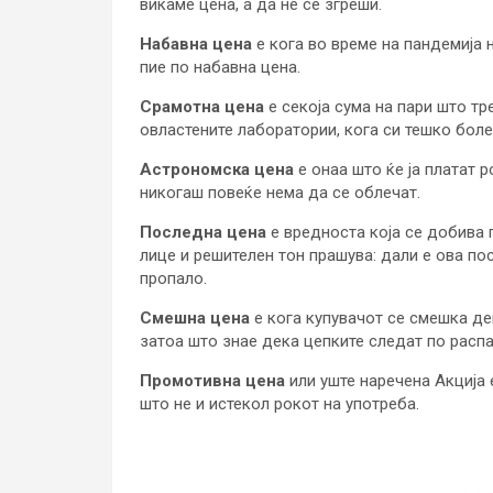
викаме цена, а да не се згреши.
Набавна цена
е кога во време на пандемија 
пие по набавна цена.
Срамотна цена
е секоја сума на пари што тр
овластените лаборатории, кога си тешко боле
Астрономска цена
е онаа што ќе ја платат 
никогаш повеќе нема да се облечат.
Последна цена
е вредноста која се добива 
лице и решителен тон прашува: дали е ова п
пропало.
Смешна цена
е кога купувачот се смешка де
затоа што знае дека цепките следат по расп
Промотивна цена
или уште наречена Акција 
што не и истекол рокот на употреба.