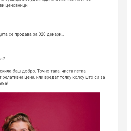
ви ценовници.
цата се продава за 320 денари…
на?
жила баш добро. Точно така, чиста петка.
т релативна цена, или вредат толку колку што си за
аља!