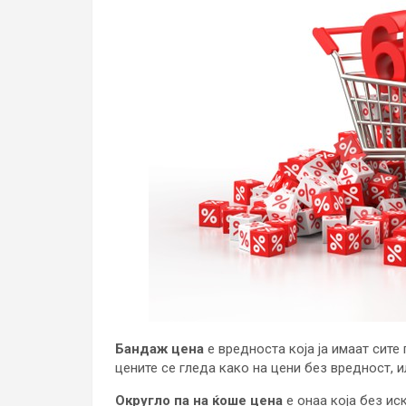
Бандаж цена
е вредноста која ја имаат сите
цените се гледа како на цени без вредност, 
Округло па на ќоше цена
е онаа која без ис