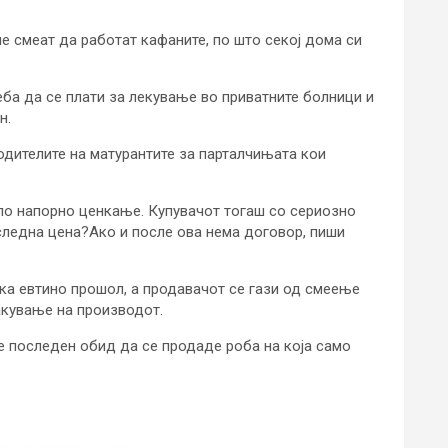
не смеат да работат кафаните, по што секој дома си
еба да се плати за лекување во приватните болници и
н.
родителите на матурантите за парталчињата кои
по напорно ценкање. Купувачот тогаш со сериозно
оследна цена?Ако и после ова нема договор, пиши
ка евтино прошол, а продавачот се гази од смеење
акување на производот.
е последен обид да се продаде роба на која само