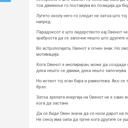
тоа движење го поставува во позиција да би
Луѓето околу него го следат не затоа што тој 
напред.
Парадоксот е што лидерството кај Овенот чес
храброста да се започне нешто што другите н
Во астрологијата, Овенот е огнен знак. Но ово
мотивација.
Кога Овенот е инспириран, може да создаде 
дека нешто се движи, дека нешто започнува.
Но истиот тој оган бара и рамнотежа. Ако се
брзо.
Затоа зрелата енергија на Овенот не е само 
кога да застане.
Да се биде Овен значи да се носи дарот на п
Не секој има сила да тргне кога другите се у