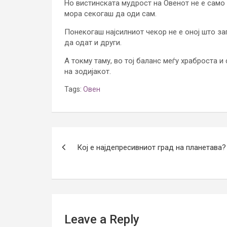
Но вистинската мудрост на Овенот не е само 
мора секогаш да оди сам.
Понекогаш најсилниот чекор не е оној што зап
да одат и други.
А токму таму, во тој баланс меѓу храброста и
на зодијакот.
Tags:
Овен
Post
Кој е најдепресивниот град на планетава?
navigation
Leave a Reply