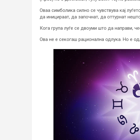
Оваа симболика силно се чувствува кај луѓет
да иницираат, да започнат, да оттурнат нешт
Кога група луѓе се двоуми што да направи, че
Ова не е секогаш рационална одлука. Но е одл