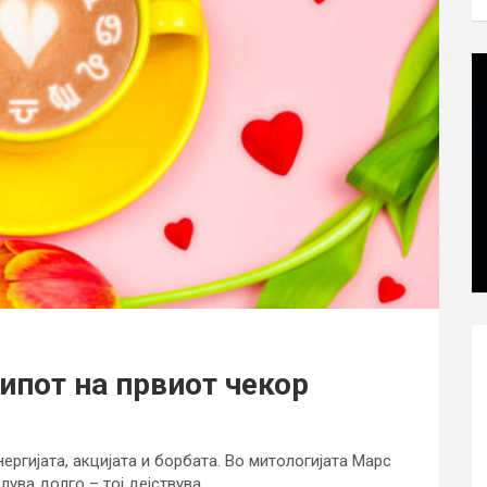
типот на првиот чекор
ергијата, акцијата и борбата. Во митологијата Марс
лува долго – тој дејствува.