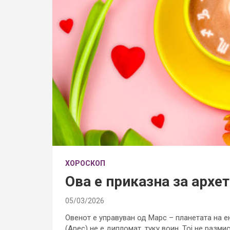
ХОРОСКОП
Ова е приказна за архе
05/03/2026
Овенот е управуван од Марс – планетата на ен
(Арес) не е дипломат, туку воин. Тој не размис