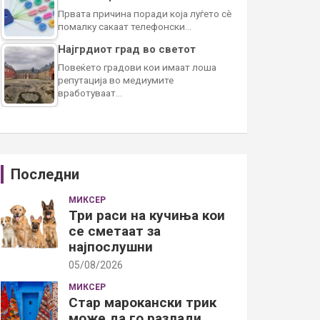
Првата причина поради која луѓето сè
помалку сакаат телефонски…
Најгрдиот град во светот
Повеќето градови кои имаат лоша
репутација во медиумите
вработуваат…
Последни
МИКСЕР
Три раси на кучиња кои
се сметаат за
најпослушни
05/08/2026
МИКСЕР
Стар марокански трик
може да го разлади