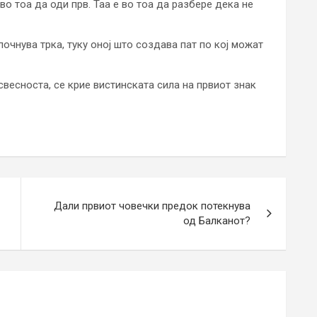
во тоа да оди прв. Таа е во тоа да разбере дека не
очнува трка, туку оној што создава пат по кој можат
 свесноста, се крие вистинската сила на првиот знак
Дали првиот човечки предок потекнува
од Балканот?