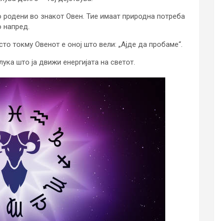
о родени во знакот Овен. Тие имаат природна потреба
о напред.
сто токму Овенот е оној што вели: „Ајде да пробаме“.
ука што ја движи енергијата на светот.