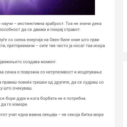
научи – инстинктивна храброст. Тоа не значи дека
пособност да се движи и покрај стравот.
уѓе со силна енергија на Овен биле оние што први
ти, претприемачи – сите тие често ја носат таа искра
, движењето создава момент.
 таа сенка е поврзана со нетрпеливост и исцрпување.
да правиш повеќе грешки од другите, да се судриш со
у што очекуваш.
е бори дури и кога борбата не е потребна.
 да го измори.
от учат една важна лекција – не секоја битка мора