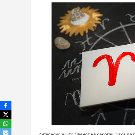
Интересно е што Овенот не секогаш сака да 