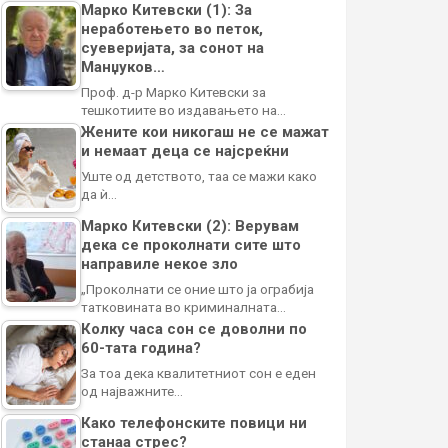
Марко Китевски (1): За
неработењето во петок,
суеверијата, за сонот на
Манџуков…
Проф. д-р Марко Китевски за
тешкотиите во издавањето на…
Жените кои никогаш не се мажат
и немаат деца се најсреќни
Уште од детството, таа се мажи како
да ѝ…
Марко Китевски (2): Верувам
дека се проколнати сите што
направиле некое зло
„Проколнати се оние што ја ограбија
татковината во криминалната…
Колку часа сон се доволни по
60-тата година?
За тоа дека квалитетниот сон е еден
од најважните…
Како телефонските повици ни
станаа стрес?