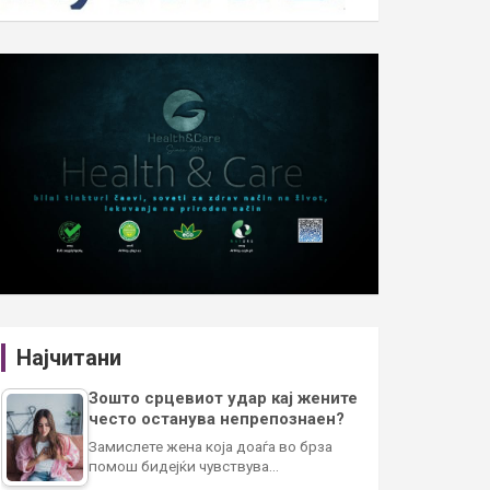
Најчитани
Зошто срцевиот удар кај жените
често останува непрепознаен?
Замислете жена која доаѓа во брза
помош бидејќи чувствува…