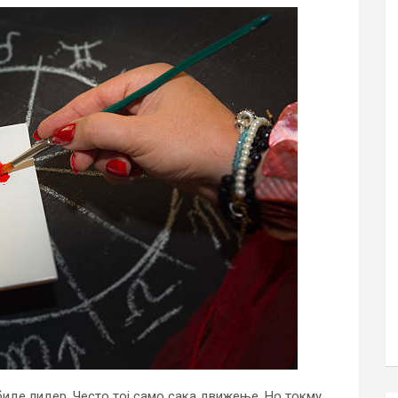
биде лидер. Често тој само сака движење. Но токму