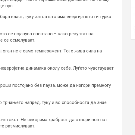
де прв.
бара власт, туку затоа што има енергија што ги турка
то се појавува спонтано – како резултат на
е се осмелуваат.
ј оган не е само темперамент. Тој е жива сила на
неверојатна динамика околу себе. Луѓето чувствуваат
 троши постојано без пауза, може да изгори премногу
во трчањето напред, туку и во способноста да знае
очетокот. Не секој има храброст да отвори нов пат.
ште размислуваат.