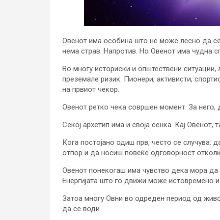
Овенот има особина што не може лесно да се 
нема страв. Напротив. Но Овенот има чудна с
Во многу историски и општествени ситуации, л
преземале ризик. Пионери, активисти, спортис
на првиот чекор.
Овенот ретко чека совршен момент. За него
Секој архетип има и своја сенка. Кај Овенот,
Кога постојано одиш прв, често се случува: 
отпор и да носиш повеќе одговорност отколк
Овенот понекогаш има чувство дека мора да с
Енергијата што го движи може истовремено и
Затоа многу Овни во одреден период од живот
да се води.