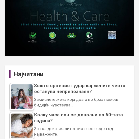
Најчитани
Зошто срцевиот удар кај жените често
останува непрепознаен?
Замислете жена која доаѓа во брза помош
бидејќи чувствува…
Колку часа сон се доволни по 60-тата
година?
За тоа дека квалитетниот сон е еден од
најважните…