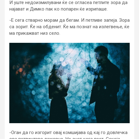
И уште недоизмилувани ќе се огласеа петлите зора да
најават и Димко пак ко попарен ќе изрипаше.
-Е сега стварно морам да бегам. И петливе запеја. Зора
са зорит. Ќе на обденит. Ќе ма познат на излегвење, ќе
ма прикажват низ село.
-Оган да го изгорит овај комшијава од кај го довлечка
ова петлиштево лажовно. Не знет кога пеет. Секоја