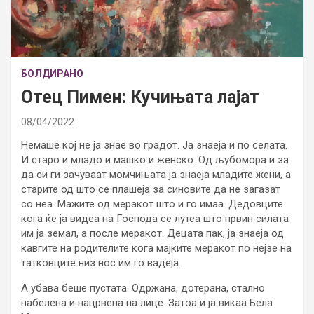
БОЛДИРАНО
Отец Пимен: Кучињата лајат
08/04/2022
Немаше кој не ја знае во градот. Ја знаеја и по селата.
И старо и младо и машко и женско. Од љубомора и за
да си ги зачуваат момчињата ја знаеја младите жени, а
старите од што се плашеја за синовите да не загазат
со неа. Мажите од меракот што и го имаа. Дедовците
кога ќе ја видеа на Господа се лутеа што првин силата
им ја земал, а после меракот. Децата пак, ја знаеја од
кавгите на родителите кога мајките меракот по нејзе на
татковците низ нос им го вадеја.
А убава беше пустата. Одржана, дотерана, стално
набелена и нацрвена на лице. Затоа и ја викаа Бела