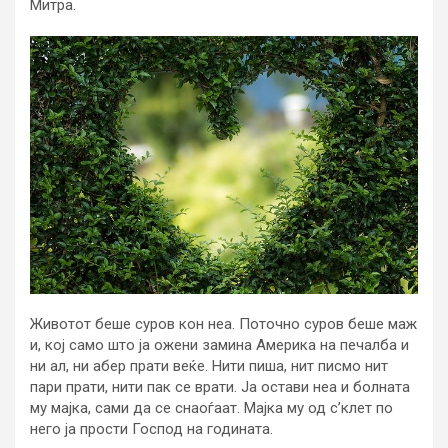
Митра.
Животот беше суров кон неа. Поточно суров беше маж
и, кој само што ја ожени замина Америка на печалба и
ни ал, ни абер прати веќе. Нити пиша, нит писмо нит
пари прати, нити пак се врати. Ја остави неа и болната
му мајка, сами да се снаоѓаат. Мајка му од с’клет по
него ја прости Господ на годината.