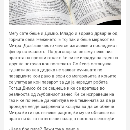
Меѓу
сите
беше и Димко. Младо и здраво дрварче од
горните села. Неженето. Е тој пак и беше меракот на
Митра. Доаѓаше често чим се изгасеше и последниот
фенер во маалото. По договор ќе се шмугнеше низ
вратата на прсти и откако ќе си се израдуваа еден на
друг ќе потрчаа кон постелата. Со ќеиф остануваа
гушнати во неа додека не залаат кучињата по
пазарџиите кои рано в зори со магарињата и коњите
се упатуваа кон пазарот за да ја наредат робата.
Тогаш Димко ќе се сецнеше и ќе се вратеше во
реалноста од љубовниот занес. Ќе се исправеше на
газ и ќе почнеше да напипува низ темнината за да ја
пронајде негде зафрлената кошула за да се облече.
Митра ќе ги протегнеше рацете, ќе му се обесеше на
вратот и ќе го потегнеше назад в постела шепотејќи:
-Каде бре пиле? Лежи тука, рано е…