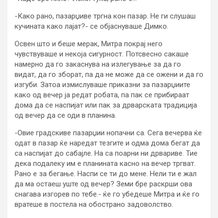
-Како рано, пазарџиве тргна кон пазар. Не ги слушаш
кучината како лајат?- се објаснуваше Димко.
Освен што и беше мерак, Митра покрај него
чувствуваше и некоја сигурност. Потсвесно сакаше
намерно да го закаснува на излегување за да го
видат, да го зборат, па да не може да се ожени и да го
изгуби. Затоа измислуваше приказни за пазарџиите
како од вечер ја редат робата, па пак се прибираат
дома да се наспијат или пак за дрварската традиција
од вечер да се оди в планина.
-Овие градскиве пазарџии нопачни са. Сега вечерва ќе
одат в пазар ќе наредат тезгите и одма дома бегат да
са наспијат до сабајле. На са поарни ни дрвариве. Тие
дека подалеку им е планината касно на вечер тргват.
Рано е за бегање. Наспи се ти до мене. Нели ти е жал
да ма остаеш уште од вечер? Земи бре раскрши ова
снагава изгорев по тебе.- ќе го убедеше Митра и ќе го
вратеше в постела на обострано задоволство.