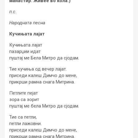
манастир. Живее во кола.)
п.с.
Народната песна
Кучињата лајат
Кучињата лајат
пазарџии идат
пуштај ме Бела Митро да сјодам.
Тие кучиња од вечер лајат.
приседи калеш Димчо до мене,
прикрши рамна снага Митрина.
Петлите пејат
зора са зорит
пуштај ме бела Митро да сјодам.
Тие са петли,
петли лажовни.
приседи калеш Димчо до мене,
прикрши рамна снага Митрина.