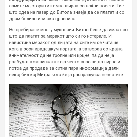
самите мајстори ги компензираа со ноќни посети. Тие
што одеа на пазар до Битола знаеја да се платат и со
драм белило или ока црвенило.
Не пребираше многу муштерии. Битно беше да имаат со
што да платат за меракот што си го истерале. И
навистина меракот од лицата на сите им се читаше
кога в зори крадешкум портата ја затвораа со крајна
внимателност да не тропне или крцне, па да не ја
разбудат комшивката која често знаеше да ѕирне и
потоа да продаде за ситна пара информација дали
некој бил кај Митра кога ќе ја распрашуваа невестите.