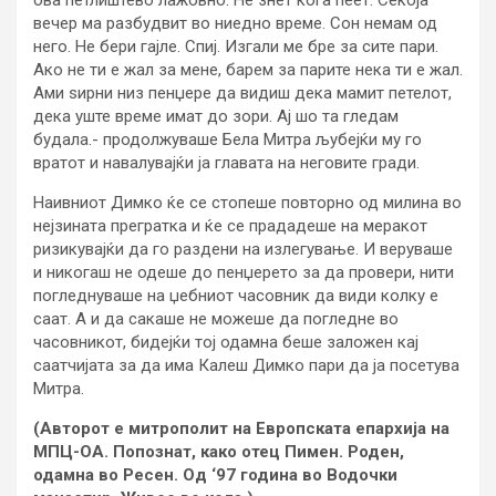
вечер ма разбудвит во ниедно време. Сон немам од
него. Не бери гајле. Спиј. Изгали ме бре за сите пари.
Ако не ти е жал за мене, барем за парите нека ти е жал.
Ами ѕирни низ пенџере да видиш дека мамит петелот,
дека уште време имат до зори. Ај шо та гледам
будала.- продолжуваше Бела Митра љубејќи му го
вратот и навалувајќи ја главата на неговите гради.
Наивниот Димко ќе се стопеше повторно од милина во
нејзината прегратка и ќе се прададеше на меракот
ризикувајќи да го раздени на излегување. И веруваше
и никогаш не одеше до пенџерето за да провери, нити
погледнуваше на џебниот часовник да види колку е
саат. А и да сакаше не можеше да погледне во
часовникот, бидејќи тој одамна беше заложен кај
саатчијата за да има Калеш Димко пари да ја посетува
Митра.
(Авторот е митрополит на Европската епархија на
МПЦ-ОА. Попознат, како отец Пимен. Роден,
одамна во Ресен. Од ‘97 година во Водочки