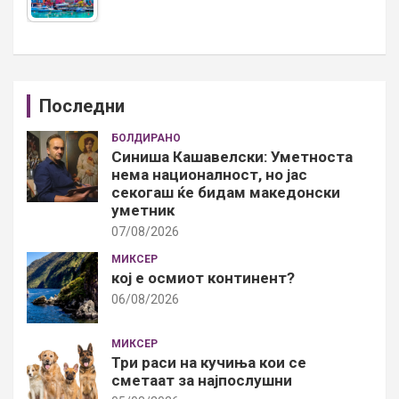
Последни
БОЛДИРАНО
Синиша Кашавелски: Уметноста
нема националност, но јас
секогаш ќе бидам македонски
уметник
07/08/2026
МИКСЕР
кој е осмиот континент?
06/08/2026
МИКСЕР
Три раси на кучиња кои се
сметаат за најпослушни