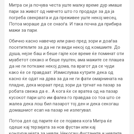
Митра си ја почува честа уште малку време дур имаше
пари за живот од нивчето што го продаде за да ја
погреба свекрвата и да преживее уште некој месец.
Потоа мораше да се снаоѓа. И така почна да прибира
мажи за пари.
Обично касно навечер или рано пред зори и доаѓаа
посетителите за да не ги види некој од комшиите. До
душа, нејзе баш и беше гајле кое време ќе поминат оти
муабетот секако и беше пуштен, ама мажите се плашеа
да не ги поткаже некој дома, па врагот да се чуди
како ќе се правдаат. Измислуваа кутрите дека од
касно ќе одат на дрва за да не ги фати омарнината на
пладне, дека мораат пред зори да тргнат на пазар за
робата свежа да е… А кога ќе се вратеа од на пазар
кусокот пари што им фалеа го правдаа со тоа што се
жалеа дека лош бил пазарот тој ден и дека секогаш
домашниот есап на пазар не излегувал.
Потоа дел од парите ќе се појавеа кога Митра ќе
одеше кај терзијата за нов фустан или кај
кондураџијата за чевли. Некогаш фустаните и чевлите