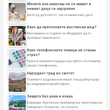
Жените кои никогаш не се мажат и
немаат деца се најсреќни
Уште од детството, таа се мажи како да ѝ…
Како да препознаете вистински мед?
Многумина со години се обидуваат да го
проверат квалитетот…
Како телефонските повици ни станаа
стрес?
Првата причина поради која луѓето сè помалку
сакаат телефонски…
Најгрдиот град во светот
Повеќето градови кои имаат лоша репутација
во медиумите вработуваат…
Земјата без реки и езера
Бермуди, британска прекуморска територија во
северниот Атлантик, се познати…