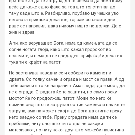
врз тебе за да те затрупа, да те снема и да нема кому
веќе да каже едно фала за тоа што тој стигнал до
таму каде што е. Разбирливо, поубаво му чешка уво
неговата прикаска дека ете, тој сам со своите две
раце се направил, дака никому ништо не должи. Да е
жив и здрав.
А ти, ако веруваш во Бога, нема од камењата да се
сопне ногата твоја, како што кажал пророкот во
псалмите, и нема да се предадеш прифаќајќи дека ете
тука ти е крајот на патот.
Не застанувај, наведни се и собери го каменот и
дрвата. Со толку камен и ограда и мост се прави. А од
тебе зависи што ќе направиш. Ама гледај да е мост, да
не е ограда. Оградата ќе те заштити, но само преку
мостот ќе го продолжиш патот. Може по него ќе
помине оној што те затрупал со тие камења и пак ќе те
затрупа, ама па може некој и до Бога да стигне преку
него заедно со тебе. Преку оградата нема да ти се
приближи, ниту оној што ти го дал не сакајќи
материјалот, но ниту некој друг што можеби навистина