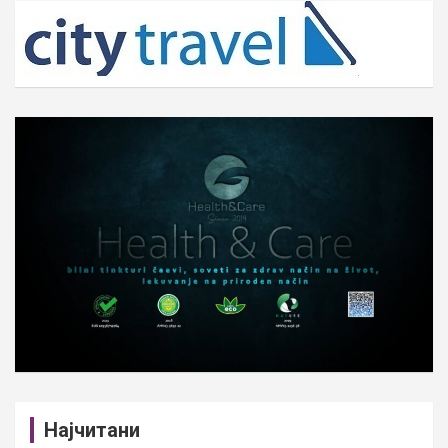
c
h
Најчитани