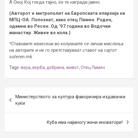
А Оној Кој гледа тајно, ќе те награди јавно.
(Авторот е митрополит на Европската епархија на
МПЦ-ОА. Попознат, како отец Пимен. Роден,
одамна во Ресен. Од ‘97 година во Водочки
манастир. Живее во кола.)
*Ставовите изнесени во колумните се лични мислења
на авторите и не го претставуваат ставот на сајтот
suteren.mk.
Tags:
вера
,
верба
,
добрина
,
живот
,
Отец Пимен
Post
Министерството за култура фаворизира издавачки
navigation
куќи
Куба има најмногу жени иноватори!