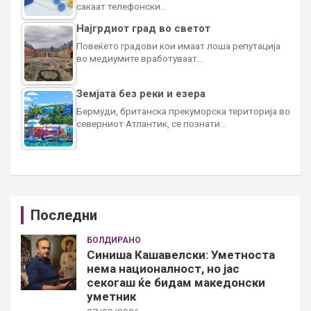
сакаат телефонски…
Најгрдиот град во светот
Повеќето градови кои имаат лоша репутација
во медиумите вработуваат…
Земјата без реки и езера
Бермуди, британска прекуморска територија во
северниот Атлантик, се познати…
Последни
БОЛДИРАНО
Синиша Кашавелски: Уметноста
нема националност, но јас
секогаш ќе бидам македонски
уметник