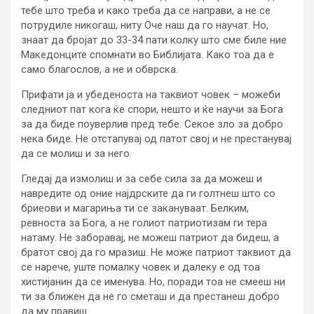
тебе што треба и како треба да се направи, а не се
потрудиле никогаш, ниту Оче наш да го научат. Но,
знаат да бројат до 33-34 пати колку што сме биле ние
Македонците спомнати во Библијата. Како тоа да е
само благослов, а не и обврска.
Прифати ја и убеденоста на таквиот човек – можеби
следниот пат кога ќе спори, нешто и ќе научи за Бога
за да биде поуверлив пред тебе. Секое зло за добро
нека биде. Не отстапувај од патот свој и не престанувај
да се молиш и за него.
Гледај да измолиш и за себе сила за да можеш и
навредите од оние најдрските да ги голтнеш што со
бриеови и магариња ти се закануваат. Белким,
ревноста за Бога, а не голиот патриотизам ги тера
натаму. Не заборавај, не можеш патриот да бидеш, а
братот свој да го мразиш. Не може патриот таквиот да
се нарече, уште помалку човек и далеку е од тоа
хистијанин да се именува. Но, поради тоа не смееш ни
ти за ближен да не го сметаш и да престанеш добро
да му правиш.