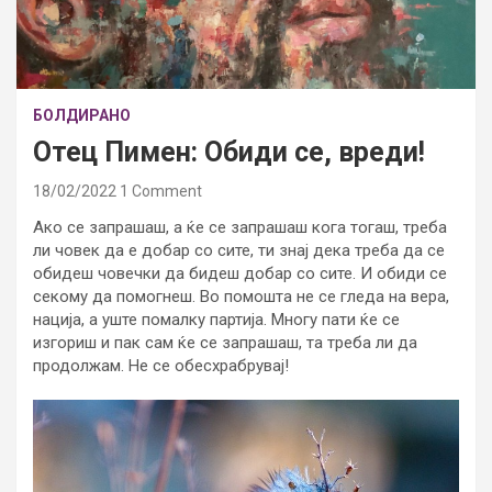
БОЛДИРАНО
Отец Пимен: Обиди се, вреди!
18/02/2022
1 Comment
Ако се запрашаш, а ќе се запрашаш кога тогаш, треба
ли човек да е добар со сите, ти знај дека треба да се
обидеш човечки да бидеш добар со сите. И обиди се
секому да помогнеш. Во помошта не се гледа на вера,
нација, а уште помалку партија. Многу пати ќе се
изгориш и пак сам ќе се запрашаш, та треба ли да
продолжам. Не се обесхрабрувај!