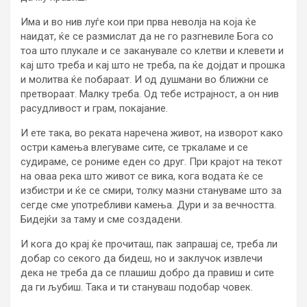
Има и во нив луѓе кои при прва неволја на која ќе
наидат, ќе се размислат да не го разгневиле Бога со
тоа што плукале и се заканувале со клетви и клевети и
кај што треба и кај што не треба, па ќе дојдат и прошка
и молитва ќе побараат. И од душмани во ближни се
претвораат. Малку треба. Од тебе истрајност, а он нив
расудливост и грам, покајание.
И ете така, во реката наречена живот, на изворот како
остри камења влегуваме сите, се тркаламе и се
судираме, се рониме еден со друг. При крајот на текот
на оваа река што живот се вика, кога водата ќе се
избистри и ќе се смири, толку мазни стануваме што за
сегде сме употребливи камења. Дури и за вечността.
Бидејќи за таму и сме создадени.
И кога до крај ќе прочиташ, пак запрашај се, треба ли
добар со секого да бидеш, но и заклучок извлечи
дека не треба да се плашиш добро да правиш и сите
да ги љубиш. Така и ти стануваш подобар човек.