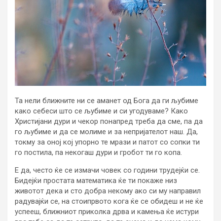
Та нели ближните ни се аманет од Бога да ги љубиме
како себеси што се љубиме и си угодуваме? Како
Христијани дури и чекор понапред треба да сме, па да
го љубиме и да се молиме и за непријателот наш. Да,
токму за оној кој упорно те мрази и патот со сопки ти
го постила, па некогаш дури и гробот ти го копа.
Е да, често ќе се измачи човек со години трудејќи се.
Бидејќи простата математика ќе ти покаже низ
животот дека и сто добра некому ако си му направил
радувајќи се, на стоипрвото кога ќе се обидеш и не ќе
успееш, ближниот приколка дрва и камења ќе истури