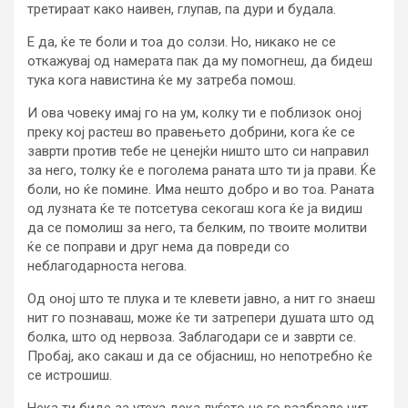
третираат како наивен, глупав, па дури и будала.
Е да, ќе те боли и тоа до солзи. Но, никако не се
откажувај од намерата пак да му помогнеш, да бидеш
тука кога навистина ќе му затреба помош.
И ова човеку имај го на ум, колку ти е поблизок оној
преку кој растеш во правењето добрини, кога ќе се
заврти против тебе не ценејќи ништо што си направил
за него, толку ќе е поголема раната што ти ја прави. Ќе
боли, но ќе помине. Има нешто добро и во тоа. Раната
од лузната ќе те потсетува секогаш кога ќе ја видиш
да се помолиш за него, та белким, по твоите молитви
ќе се поправи и друг нема да повреди со
неблагодарноста негова.
Од оној што те плука и те клевети јавно, а нит го знаеш
нит го познаваш, може ќе ти затрепери душата што од
болка, што од нервоза. Заблагодари се и заврти се.
Пробај, ако сакаш и да се објасниш, но непотребно ќе
се истрошиш.