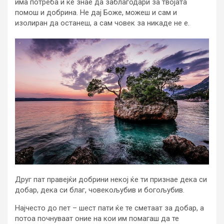
има потреба и ќе знае да заблагодари за твојата
помош и добрина. Не дај Боже, можеш и сам и
изолиран да останеш, а сам човек за никаде не е.
Друг пат правејќи добрини некој ќе ти признае дека си
добар, дека си благ, човекољубив и богољубив.
Најчесто до пет – шест пати ќе те сметаат за добар, а
потоа почнуваат оние на кои им помагаш да те