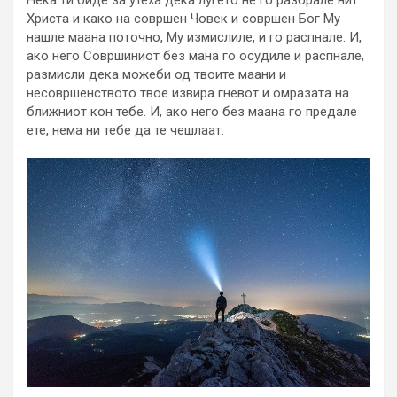
Нека ти биде за утеха дека луѓето не го разбрале нит
Христа и како на совршен Човек и совршен Бог Му
нашле маана поточно, Му измислиле, и го распнале. И,
ако него Совршиниот без мана го осудиле и распнале,
размисли дека можеби од твоите маани и
несовршенството твое извира гневот и омразата на
ближниот кон тебе. И, ако него без маана го предале
ете, нема ни тебе да те чешлаат.