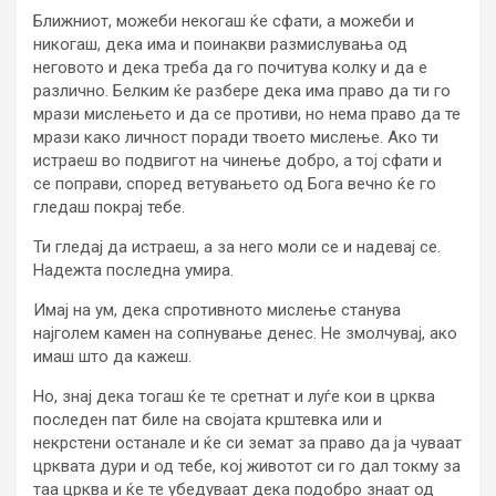
Ближниот, можеби некогаш ќе сфати, а можеби и
никогаш, дека има и поинакви размислувања од
неговото и дека треба да го почитува колку и да е
различно. Белким ќе разбере дека има право да ти го
мрази мислењето и да се противи, но нема право да те
мрази како личност поради твоето мислење. Ако ти
истраеш во подвигот на чинење добро, а тој сфати и
се поправи, според ветувањето од Бога вечно ќе го
гледаш покрај тебе.
Ти гледај да истраеш, а за него моли се и надевај се.
Надежта последна умира.
Имај на ум, дека спротивното мислење станува
најголем камен на сопнување денес. Не змолчувај, ако
имаш што да кажеш.
Но, знај дека тогаш ќе те сретнат и луѓе кои в црква
последен пат биле на својата крштевка или и
некрстени останале и ќе си земат за право да ја чуваат
црквата дури и од тебе, кој животот си го дал токму за
таа црква и ќе те убедуваат дека подобро знаат од