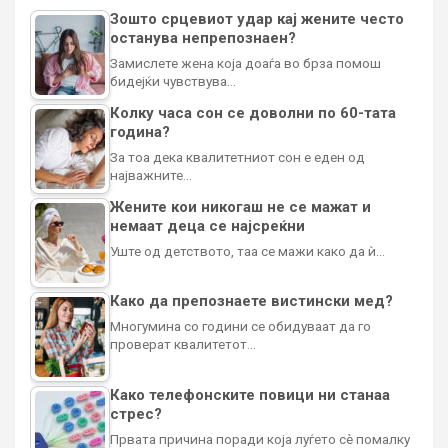
Зошто срцевиот удар кај жените често
останува непрепознаен?
Замислете жена која доаѓа во брза помош
бидејќи чувствува…
Колку часа сон се доволни по 60-тата
година?
За тоа дека квалитетниот сон е еден од
најважните…
Жените кои никогаш не се мажат и
немаат деца се најсреќни
Уште од детството, таа се мажи како да ѝ…
Како да препознаете вистински мед?
Многумина со години се обидуваат да го
проверат квалитетот…
Како телефонските повици ни станаа
стрес?
Првата причина поради која луѓето сè помалку