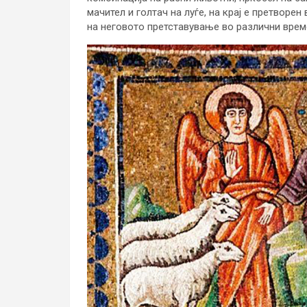
мачител и голтач на луѓе, на крај е претворе
на неговото претставување во различни вре