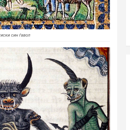
иски син ѓавол