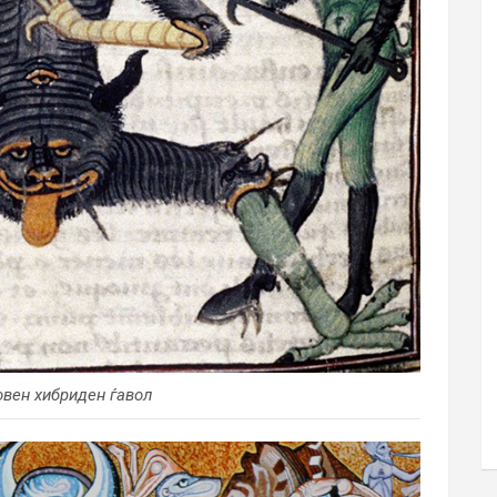
вен хибриден ѓавол