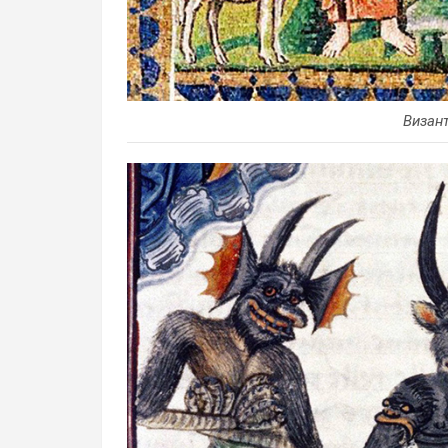
Визант