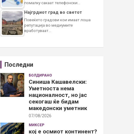
помалку сакаат телефонски…
Најгрдиот град во светот
Повеќето градови кои имаат лоша
репутација во медиумите
вработуваат…
Последни
БОЛДИРАНО
Синиша Кашавелски:
Уметноста нема
националност, но јас
секогаш ќе бидам
македонски уметник
07/08/2026
МИКСЕР
кој е осмиот континент?