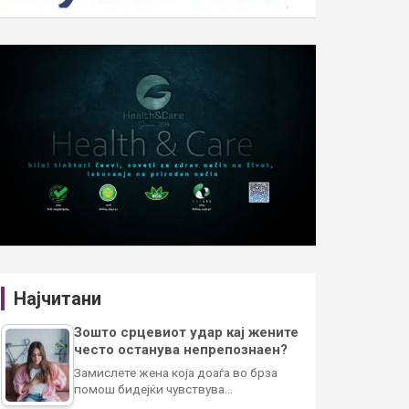
Најчитани
Зошто срцевиот удар кај жените
често останува непрепознаен?
Замислете жена која доаѓа во брза
помош бидејќи чувствува…