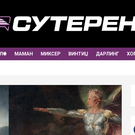
ЛО
МАМАН
МИКСЕР
ВИНТИЏ
ДАРЛИНГ
ХО