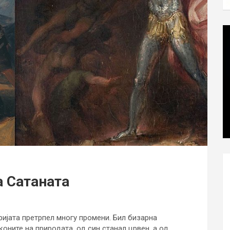
а Сатаната
ијата претрпел многу промени. Бил бизарна
оните на природата, од син станал црвен, а од