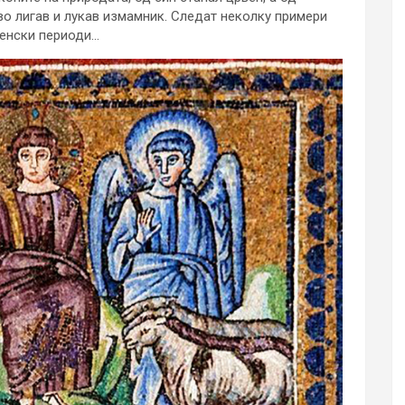
н во лигав и лукав измамник. Следат неколку примери
менски периоди…