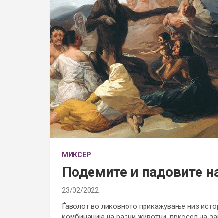
МИКСЕР
Подемите и падовите н
23/02/2022
Ѓаволот во ликовното прикажување низ истор
комбинација на разни животни, пркосел на зак