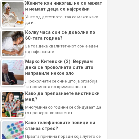
Жените кои никогаш не се мажат
и немаат деца се најсреќни
Уште од детството, таа се мажи како
да ѝ…
Колку часа сон се доволни по
60-тата година?
За тоа дека квалитетниот сон е еден
од најважните…
Марко Китевски (2): Верувам
дека се проколнати сите што
направиле некое зло
„Проколнати се оние што ја ограбија
татковината во криминалната…
Како да препознаете вистински
мед?
Многумина со години се обидуваат да
го проверат квалитетот…
Како телефонските повици ни
станаа стрес?
Првата причина поради која луѓето сè