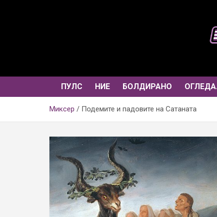
Skip
to
content
ПУЛС
НИЕ
БОЛДИРАНО
ОГЛЕДА
Миксер
Подемите и падовите на Сатаната