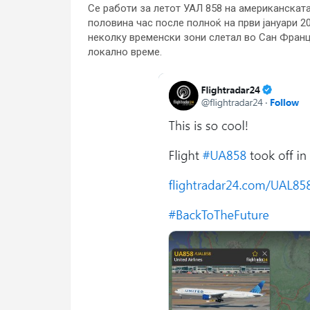
Се работи за летот УАЛ 858 на американската к
половина час после полноќ на први јануари 20
неколку временски зони слетал во Сан Франц
локално време.