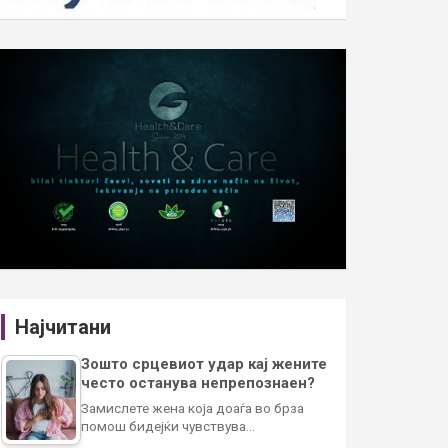
Најчитани
Зошто срцевиот удар кај жените
често останува непрепознаен?
Замислете жена која доаѓа во брза
помош бидејќи чувствува…