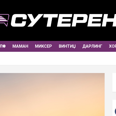
ЛО
МАМАН
МИКСЕР
ВИНТИЏ
ДАРЛИНГ
ХО