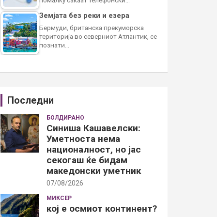
Земјата без реки и езера
Бермуди, британска прекуморска
територија во северниот Атлантик, се
познати…
Последни
БОЛДИРАНО
Синиша Кашавелски:
Уметноста нема
националност, но јас
секогаш ќе бидам
македонски уметник
07/08/2026
МИКСЕР
кој е осмиот континент?