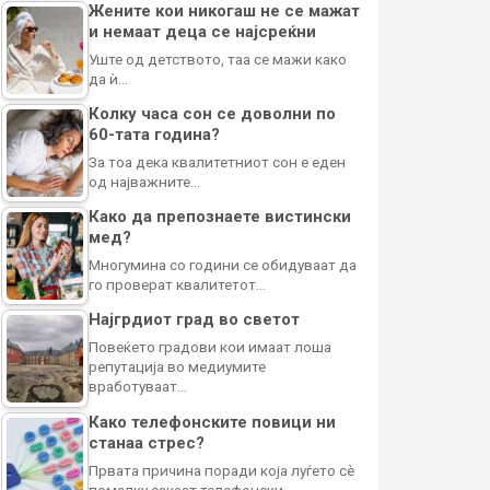
Жените кои никогаш не се мажат
и немаат деца се најсреќни
Уште од детството, таа се мажи како
да ѝ…
Колку часа сон се доволни по
60-тата година?
За тоа дека квалитетниот сон е еден
од најважните…
Како да препознаете вистински
мед?
Многумина со години се обидуваат да
го проверат квалитетот…
Најгрдиот град во светот
Повеќето градови кои имаат лоша
репутација во медиумите
вработуваат…
Како телефонските повици ни
станаа стрес?
Првата причина поради која луѓето сè
помалку сакаат телефонски…