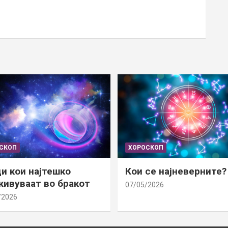
СКОП
ХОРОСКОП
и кои најтешко
Кои се најневерните?
ивуваат во бракот
07/05/2026
/2026