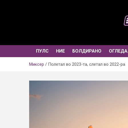
Skip
to
content
ПУЛС
НИЕ
БОЛДИРАНО
ОГЛЕДА
Миксер
Полетал во 2023-та, слетал во 2022-ра