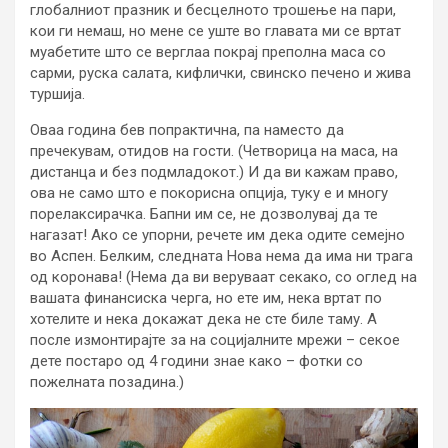
глобалниот празник и бесцелното трошење на пари,
кои ги немаш, но мене се уште во главата ми се вртат
муабетите што се верглаа покрај преполна маса со
сарми, руска салата, кифлички, свинско печено и жива
туршија.
Оваа година бев попрактична, па наместо да
пречекувам, отидов на гости. (Четворица на маса, на
дистанца и без подмладокот.) И да ви кажам право,
ова не само што е покорисна опција, туку е и многу
порелаксирачка. Бапни им се, не дозволувај да те
нагазат! Ако се упорни, речете им дека одите семејно
во Аспен. Белким, следната Нова нема да има ни трага
од коронава! (Нема да ви веруваат секако, со оглед на
вашата финансиска черга, но ете им, нека вртат по
хотелите и нека докажат дека не сте биле таму. А
после измонтирајте за на социјалните мрежи – секое
дете постаро од 4 години знае како – фотки со
пожелната позадина.)