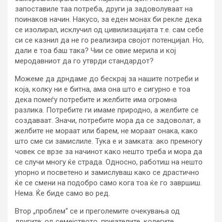
запоставиле таа потреба, други ја задоволуваат на
поинаков начин. Накусо, за еден монах би рекле дека
се изолирал, исклучил од цивилизацијата т.е. сам себе
си се казнил да не го реализира својот потенцијал. Но,
дали е тоа баш така? Чии се овие мерила и кој
меродавниот да го утврди стандардот?
Можеме да дрндаме до бескрај за нашите потреби и
која, колку ни е битна, ама она што е сигурно е тоа
дека помеѓу потребите и желбите има огромна
разлика. Потребите ги имаме природно, а желбите се
создаваат. Значи, потребите мора да се задоволат, а
желбите не мораат или барем, не мораат онака, како
што сме си замислиле. Тука е и замката: ако премногу
човек се врзе за начинот како нешто треба и мора да
се случи многу ќе страда. Односно, работиш на нешто
упорно и посветено и замислуваш како се драстично
ќе се смени на подобро само кога тоа ќе го завршиш.
Нема. Ќе биде само во ред.
Втор „проблем“ се и преголемите очекувања од
другите: од семејството, пријателите, колегите,