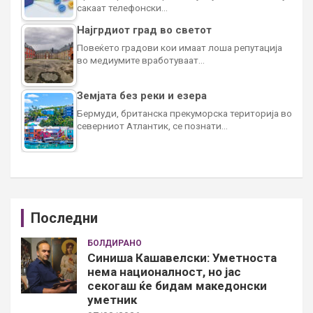
сакаат телефонски…
Најгрдиот град во светот
Повеќето градови кои имаат лоша репутација
во медиумите вработуваат…
Земјата без реки и езера
Бермуди, британска прекуморска територија во
северниот Атлантик, се познати…
Последни
БОЛДИРАНО
Синиша Кашавелски: Уметноста
нема националност, но јас
секогаш ќе бидам македонски
уметник