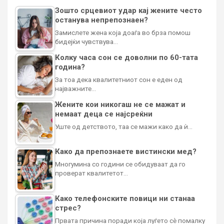
Зошто срцевиот удар кај жените често
останува непрепознаен?
Замислете жена која доаѓа во брза помош
бидејќи чувствува…
Колку часа сон се доволни по 60-тата
година?
За тоа дека квалитетниот сон е еден од
најважните…
Жените кои никогаш не се мажат и
немаат деца се најсреќни
Уште од детството, таа се мажи како да ѝ…
Како да препознаете вистински мед?
Многумина со години се обидуваат да го
проверат квалитетот…
Како телефонските повици ни станаа
стрес?
Првата причина поради која луѓето сè помалку