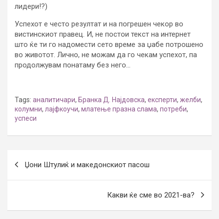
лидери!?)
Успехот е често резултат и на погрешен чекор во
вистинскиот правец. И, не постои текст на интернет
што ќе ти го надомести сето време за џабе потрошено
во животот. Лично, не можам да го чекам успехот, па
продолжувам понатаму без него…
Tags:
аналитичари
,
Бранка Д. Најдовска
,
експерти
,
желби
,
колумни
,
лајфкоучи
,
млатење празна слама
,
потреби
,
успеси
Post
Џони Штулиќ и македонскиот пасош
navigation
Какви ќе сме во 2021-ва?