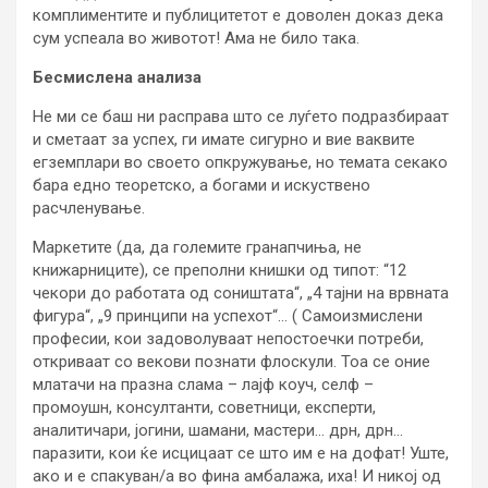
комплиментите и публицитетот е доволен доказ дека
сум успеала во животот! Ама не било така.
Бесмислена анализа
Не ми се баш ни расправа што се луѓето подразбираат
и сметаат за успех, ги имате сигурно и вие ваквите
егземплари во своето опкружување, но темата секако
бара едно теоретско, а богами и искуствено
расчленување.
Маркетите (да, да големите гранапчиња, не
книжарниците), се преполни книшки од типот: “12
чекори до работата од соништата“, „4 тајни на врвната
фигура“, „9 принципи на успехот“… ( Самоизмислени
професии, кои задоволуваат непостоечки потреби,
откриваат со векови познати флоскули. Тоа се оние
млатачи на празна слама – лајф коуч, селф –
промоушн, консултанти, советници, експерти,
аналитичари, јогини, шамани, мастери… дрн, дрн…
паразити, кои ќе исцицаат се што им е на дофат! Уште,
ако и е спакуван/а во фина амбалажа, иха! И никој од