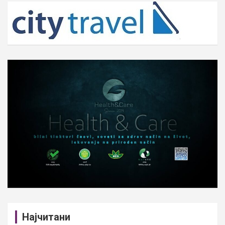
c
h
Најчитани