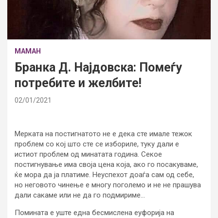
МАМАН
Бранка Д. Најдовска: Помеѓу
потребите и желбите!
02/01/2021
Мерката на постигнатото не е дека сте имале тежок
проблем со кој што сте се избориле, туку дали е
истиот проблем од минатата година. Секое
постигнување има своја цена која, ако го посакуваме,
ќе мора да ја платиме. Неуспехот доаѓа сам од себе,
но неговото чинење е многу поголемо и не не прашува
дали сакаме или не да го подмириме…
Помината е уште една бесмислена еуфорија на