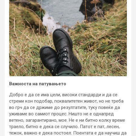
Важноста на патувањето
Добро е да се има цели, високи стандарди и да се
стреми кон подобар, поквалитетен живот, но не треба
во грч да се држиме до резултатите, туку повеќе да
уживаме во самиот процес. Ништо не е однапред
ветено, загарантирано, мое. Не е ни битно колку време
траело, битно е дека се случило. Патот е пат, лесен,
тежок, важно е дека постоел. Поентата е да научиш да