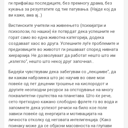
ги прифаќаш последиците, без премногу драма, без
кукања за резултатите од тие патувања. (Најде кој да
ви каже, ама ај…)
Вистинските учители на живеењето (психијатри и
психолози, по нашки) ќе потврдат дека успешните не
горат само во една животна категорија, додека
создаваат хаос во друга. Успешните луѓе проблемите и
предизвиците во животот ги решаваат според нивната
хиерархија. Не дозволуваат да работат нешто што им
„излегло“, нешто што некој друг започнал…
Бидејќи чувствувам дека забегувам со „лекцииве“, да
ви кажам набрзинка што јас научив во овие мои
повеќе од пет децении трошење на кислородот и
другите неопходни ресурси за опстојување на многу
поквалитетни суштества на планетава. Што ќе рече,
сето претходно кажано слободно фрлете го во вода и
запомнете дека успехот речиси на било кое поле
зависи повеќе од енергијата и мотивацијата на
личноста отколку од неговата интелигенција. (Како
поинаку може да се објасни масовноста на глупави