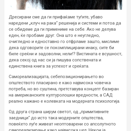
Дресирани сме да ги прифаќаме туѓите, убаво
наредени „клуч на рака“ решенија и системи и потоа да
се обидеме да ги примениме на себе. Ако не делува
еден, ќе пробаме друг. Она што е неугледно,
очигледно и едноставно го отфрламе зашто, мислиме
дека одговорите се покомплицирани инаку, сите би
биле среќни и задоволни, нели!? Вистината е всушност,
дека секој од нас си ја пишува сопствената и
единствена книга за успехот и среќата.
Самореализацијата, себепозиционирањето во
општеството пласирано е како највисока човечка
потреба, но во суштина, претставува концепт базиран
на американските културолошки вредности, а САД
реално кажано е колевката на модерната психологија.
Од друга страна ширум светот, од „примитивните
заедници“ до исто така модерните општества,
повеќето луѓе живеат неоптоварени со апсолутното
самореализирање како највисока цел. Некои ја