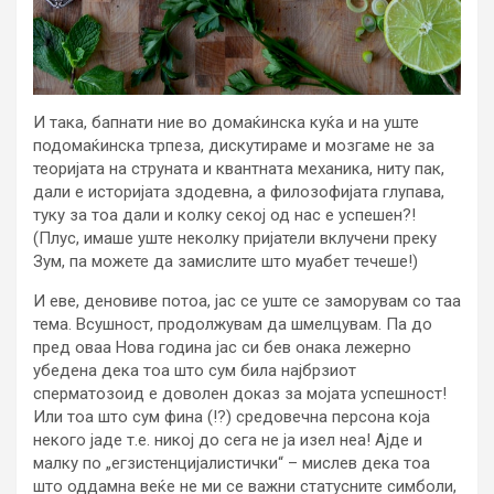
И така, бапнати ние во домаќинска куќа и на уште
подомаќинска трпеза, дискутираме и мозгаме не за
теоријата на струната и квантната механика, ниту пак,
дали е историјата здодевна, а филозофијата глупава,
туку за тоа дали и колку секој од нас е успешен?!
(Плус, имаше уште неколку пријатели вклучени преку
Зум, па можете да замислите што муабет течеше!)
И еве, деновиве потоа, јас се уште се заморувам со таа
тема. Всушност, продолжувам да шмелцувам. Па до
пред оваа Нова година јас си бев онака лежерно
убедена дека тоа што сум била најбрзиот
сперматозоид е доволен доказ за мојата успешност!
Или тоа што сум фина (!?) средовечна персона која
некого јаде т.е. никој до сега не ја изел неа! Ајде и
малку по „егзистенцијалистички“ – мислев дека тоа
што оддамна веќе не ми се важни статусните симболи,