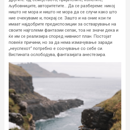
љубовниците, авторитетите… Да се разбереме: никој
ништо не мора и ништо не мора да се случи како што
ние очекуваме и, покрај се. Зашто и на оние кои ги
имаат најдобрите предиспозиции за остварување на
своите најголеми фантазии сепак, тоа не значи дека и
ќе им се реализира според нивниот план. Постојат
повеќе причини, но за да нема измачување заради
„неуспехот“ потребно е соочување со себе си.
Вистината ослободува, фантазијата анестезира.