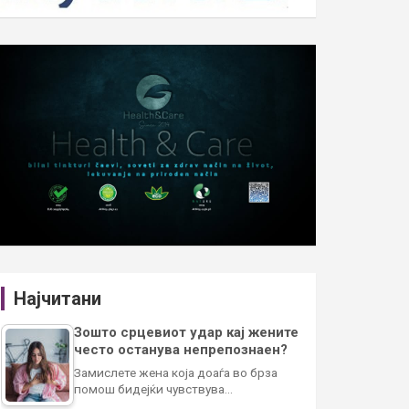
Најчитани
Зошто срцевиот удар кај жените
често останува непрепознаен?
Замислете жена која доаѓа во брза
помош бидејќи чувствува…