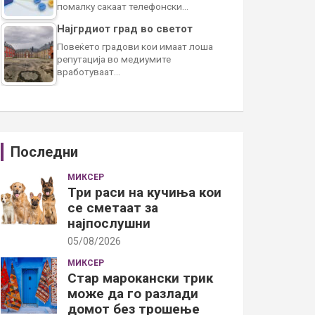
помалку сакаат телефонски…
Најгрдиот град во светот
Повеќето градови кои имаат лоша
репутација во медиумите
вработуваат…
Последни
МИКСЕР
Три раси на кучиња кои
се сметаат за
најпослушни
05/08/2026
МИКСЕР
Стар марокански трик
може да го разлади
домот без трошење