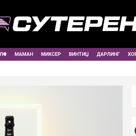
ЛО
МАМАН
МИКСЕР
ВИНТИЏ
ДАРЛИНГ
ХО