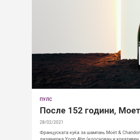
ПУЛС
После 152 години, Моет
28/02/2021
Француската куќа за шампањ Moët & Chandon 
дизајнерка Yoon Ahn (коосновач и креативен