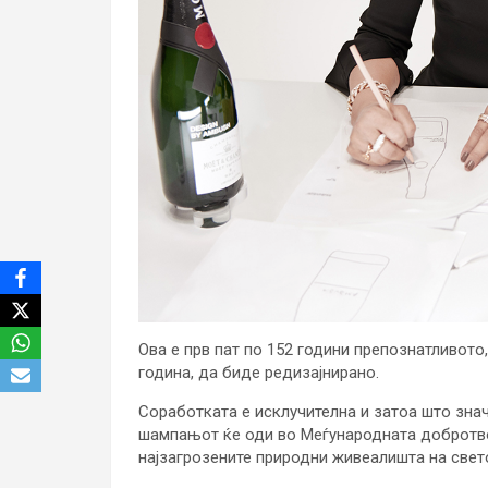
Ова е прв пат по 152 години препознатливото
година, да биде редизајнирано.
Соработката е исклучителна и затоа што зна
шампањот ќе оди во Меѓународната добротворн
најзагрозените природни живеалишта на свето