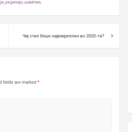
ја
,
редизајн
,
шампањ
Чиј стил беше највлијателен во 2020-та?
d fields are marked
*