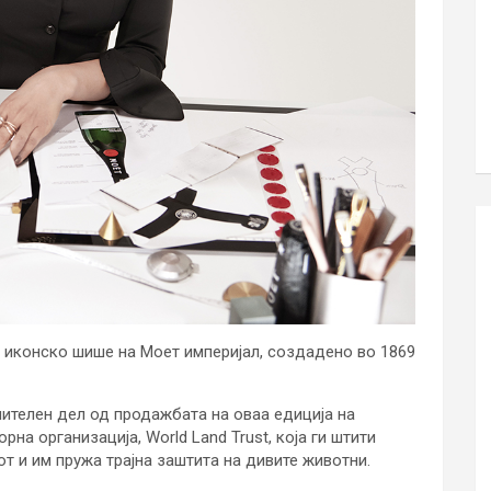
, иконско шише на Моет империјал, создадено во 1869
чителен дел од продажбата на оваа едиција на
а организација, World Land Trust, која ги штити
т и им пружа трајна заштита на дивите животни.