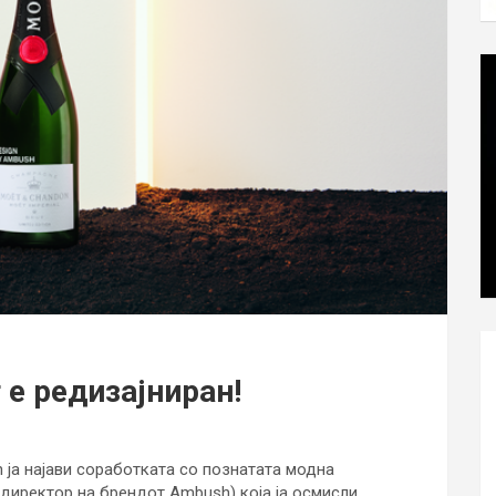
 е редизајниран!
ја најави соработката со познатата модна
 директор на брендот Ambush) која ја осмисли