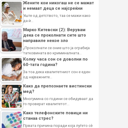
Жените кои никогаш не се мажат
и немаат деца се најсреќни
Уште од детството, таа се мажи како
да ѝ…
Марко Китевски (2): Верувам
дека се проколнати сите што
направиле некое зло
„Проколнати се оние што ја ограбија
татковината во криминалната…
Колку часа сон се доволни по
60-тата година?
За тоа дека квалитетниот сон е еден
од најважните…
Како да препознаете вистински
мед?
Многумина со години се обидуваат да
го проверат квалитетот…
Како телефонските повици ни
станаа стрес?
Првата причина поради која луѓето сè