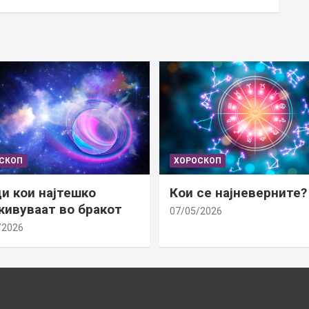
СКОП
ХОРОСКОП
и кои најтешко
Кои се најневерните?
ивуваат во бракот
07/05/2026
/2026