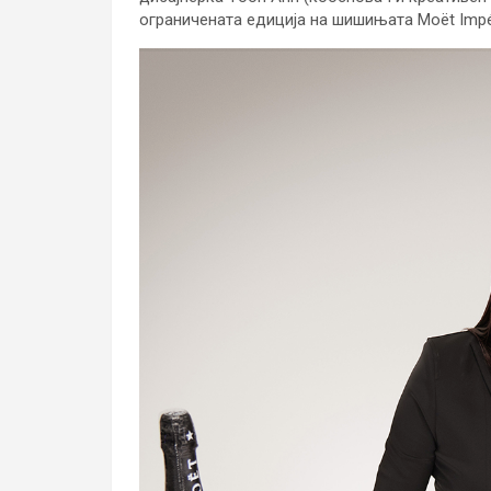
ограничената едиција на шишињата Moët Impér