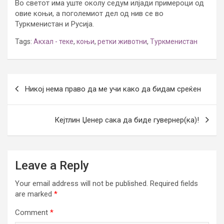
Во светот има уште околу седум илјади примероци од
овие коњи, а поголемиот дел од нив се во
Туркменистан и Русија.
Tags:
Акхал - теке
,
коњи
,
ретки животни
,
Туркменистан
Post
Никој нема право да ме учи како да бидам среќен
navigation
Кејтлин Џенер сака да биде гувернер(ка)!
Leave a Reply
Your email address will not be published.
Required fields
are marked
*
Comment
*