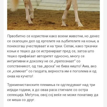
Првобитно се користени како воени животни, но денес
се скапоцен дел од ергелите на љубителите на коњи, а
понекогаш учествуваат и на трки. Сепак, како тркачки
коњи е тешко да се истренираат пред се, затоа што
тешко прифаќаат авторитет односно, многу се
интуитивни и доколку не се „препознаат“ со
сопственикот, од таа „врска“ не бива ништо! Ама, ако
се „кликнат“ со газдата, верноста им е поголема и од
онаа на кучето!
Туркменистанските племиња ги одгледуваат над три
илјади години, а до оваа раса стигнале со остра
селекција. Меѓутоа, овој сој веќе не може понатаму да
се меша со друг.