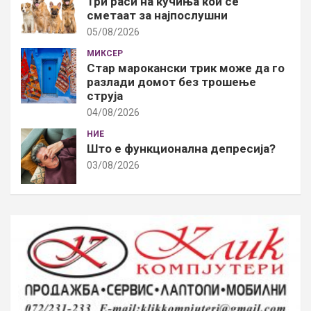
Три раси на кучиња кои се
сметаат за најпослушни
05/08/2026
МИКСЕР
Стар марокански трик може да го
разлади домот без трошење
струја
04/08/2026
НИЕ
Што е функционална депресија?
03/08/2026