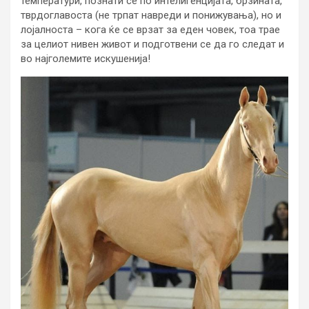
температури, познати се по интелигенцијата, брзината,
тврдоглавоста (не трпат навреди и понижувања), но и
лојалноста – кога ќе се врзат за еден човек, тоа трае
за целиот нивен живот и подготвени се да го следат и
во најголемите искушенија!