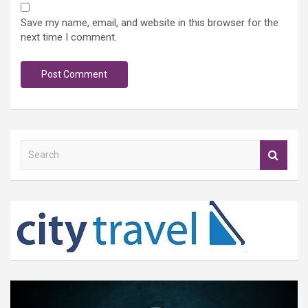
Save my name, email, and website in this browser for the
next time I comment.
S
e
a
r
c
h