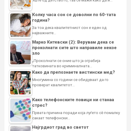
Уште од детството, таа се мажи како да ѝ…
Колку часа сон се доволни по 60-тата
година?
За тоа дека квалитетниот сон е еден од
најважните…
Марко Китевски (2): Верувам дека се
проколнати сите што направиле некое
зло
„Проколнати се оние што ја ограбија
татковината во криминалната…
Како да препознаете вистински мед?
Многумина со години се обидуваат да го
проверат квалитетот…
Како телефонските повици ни станаа
стрес?
Првата причина поради која луѓето сè помалку
сакаат телефонски…
Најгрдиот град во светот