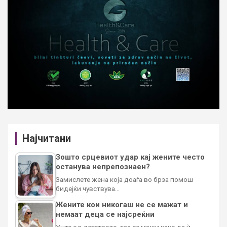
Најчитани
Зошто срцевиот удар кај жените често
останува непрепознаен?
Замислете жена која доаѓа во брза помош
бидејќи чувствува…
Жените кои никогаш не се мажат и
немаат деца се најсреќни