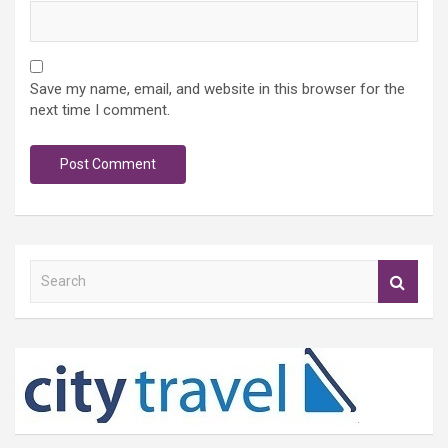
Save my name, email, and website in this browser for the
next time I comment.
S
e
a
r
c
h