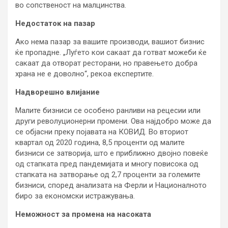
во сопственост на малцинства.
Недостаток на пазар
Ако нема пазар за вашите производи, вашиот бизнис
ќе пропадне. „Луѓето кои сакаат да готват можеби ќе
сакаат да отворат ресторани, но правењето добра
храна не е доволно“, рекоа експертите.
Надворешно влијание
Малите бизниси се особено ранливи на рецесии или
други револуционерни промени. Ова најдобро може да
се објасни преку појавата на КОВИД. Во вториот
квартал од 2020 година, 8,5 проценти од малите
бизниси се затворија, што е приближно двојно повеќе
од стапката пред пандемијата и многу повисока од
стапката на затворање од 2,7 проценти за големите
бизниси, според анализата на Ферли и Националното
биро за економски истражувања.
Неможност за промена на насоката