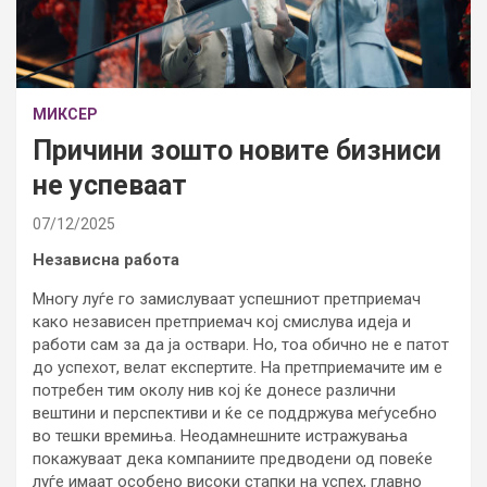
МИКСЕР
Причини зошто новите бизниси
не успеваат
07/12/2025
Независна работа
Многу луѓе го замислуваат успешниот претприемач
како независен претприемач кој смислува идеја и
работи сам за да ја оствари. Но, тоа обично не е патот
до успехот, велат експертите. На претприемачите им е
потребен тим околу нив кој ќе донесе различни
вештини и перспективи и ќе се поддржува меѓусебно
во тешки времиња. Неодамнешните истражувања
покажуваат дека компаниите предводени од повеќе
луѓе имаат особено високи стапки на успех, главно