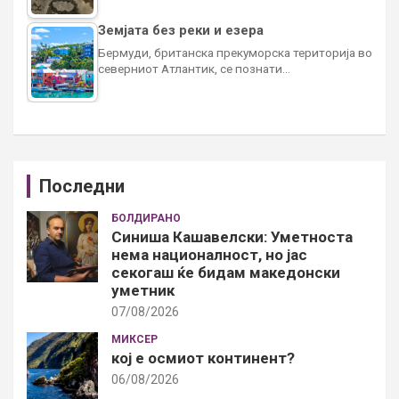
Земјата без реки и езера
Бермуди, британска прекуморска територија во
северниот Атлантик, се познати…
Последни
БОЛДИРАНО
Синиша Кашавелски: Уметноста
нема националност, но јас
секогаш ќе бидам македонски
уметник
07/08/2026
МИКСЕР
кој е осмиот континент?
06/08/2026