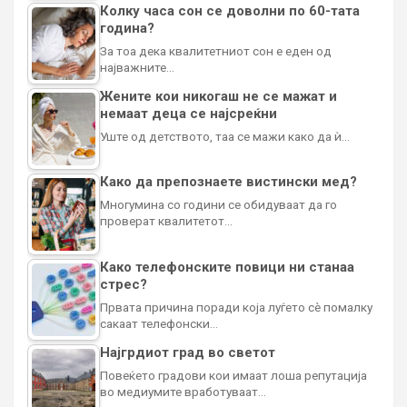
Колку часа сон се доволни по 60-тата
година?
За тоа дека квалитетниот сон е еден од
најважните…
Жените кои никогаш не се мажат и
немаат деца се најсреќни
Уште од детството, таа се мажи како да ѝ…
Како да препознаете вистински мед?
Многумина со години се обидуваат да го
проверат квалитетот…
Како телефонските повици ни станаа
стрес?
Првата причина поради која луѓето сè помалку
сакаат телефонски…
Најгрдиот град во светот
Повеќето градови кои имаат лоша репутација
во медиумите вработуваат…