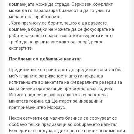
компанијата може да страда. Сериозен конфликт
може да го парализира бизнисот и да го уништи
моралот кај вработените.
„Кога премногу се борите, тешко е да развиете
компанија бидејќи не можете да се фокусирате на
работи како што прават вашите конкуренти и што
треба да направите вие ​​како одговор“, рекоа
експертите.
Проблеми со добивање капитал
Предизвиците со пристапот до кредити и капитал беа
меѓу главните загрижености што ги покренаа
испитаниците во анкетата на Федералните резерви за
мали бизнис организации претходно оваа година.
Истиот наод се појави во анкетата спроведена
минатата година од Центарот за иновации и
претприемништво Морхаус.
Некои сегменти од малите бизниси се соочуваат со
особено тешки предизвици во собирањето капитал.
Експертите наведуваат дека ова се претежно компании