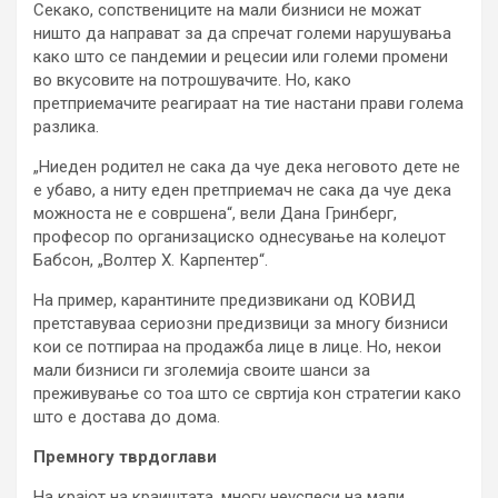
Секако, сопствениците на мали бизниси не можат
ништо да направат за да спречат големи нарушувања
како што се пандемии и рецесии или големи промени
во вкусовите на потрошувачите. Но, како
претприемачите реагираат на тие настани прави голема
разлика.
„Ниеден родител не сака да чуе дека неговото дете не
е убаво, а ниту еден претприемач не сака да чуе дека
можноста не е совршена“, вели Дана Гринберг,
професор по организациско однесување на колеџот
Бабсон, „Волтер Х. Карпентер“.
На пример, карантините предизвикани од КОВИД
претставуваа сериозни предизвици за многу бизниси
кои се потпираа на продажба лице в лице. Но, некои
мали бизниси ги зголемија своите шанси за
преживување со тоа што се свртија кон стратегии како
што е достава до дома.
Премногу тврдоглави
На крајот на краиштата, многу неуспеси на мали