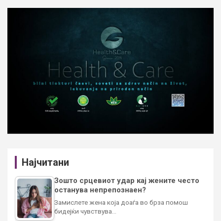
Најчитани
Зошто срцевиот удар кај жените често
останува непрепознаен?
Замислете жена која доаѓа во брза помош
бидејќи чувствува…