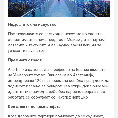
Недостаток на искуство
Претприемачите со претходно искуство во својата
област имаат голема предност. Можам да ги научам
деталите и тактиките и да научам важни лекции за
успехот и неуспехот.
Премногу страст
Ана Џенкинс, вонреден професор на Бизнис школата
на Универзитетот во Квинсленд во Австралија,
интервјуираше 120 претприемачи кои беа принудени да
поднесат барање за банкрот. Таа откри дека оние чии
идентитети и самодоверба беа најтесно поврзани со
работата се соочуваат со неуспех најтешко.
Конфликти во компанијата
Кога деловните партнери почнуваат да се судираат,