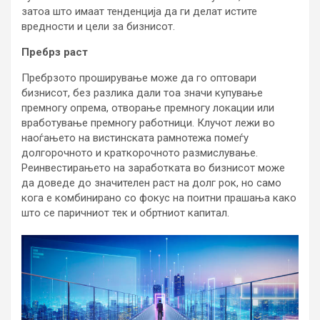
затоа што имаат тенденција да ги делат истите
вредности и цели за бизнисот.
Пребрз раст
Пребрзото проширување може да го оптовари
бизнисот, без разлика дали тоа значи купување
премногу опрема, отворање премногу локации или
вработување премногу работници. Клучот лежи во
наоѓањето на вистинската рамнотежа помеѓу
долгорочното и краткорочното размислување.
Реинвестирањето на заработката во бизнисот може
да доведе до значителен раст на долг рок, но само
кога е комбинирано со фокус на поитни прашања како
што се паричниот тек и обртниот капитал.