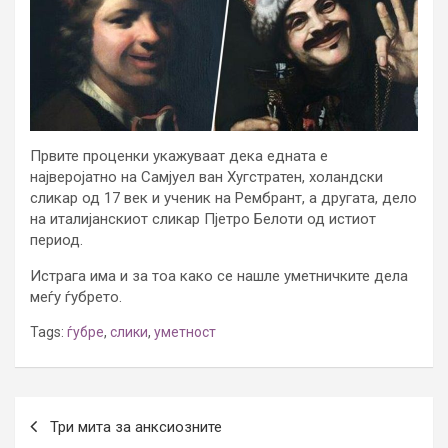
Првите проценки укажуваат дека едната е
најверојатно на Самјуел ван Хугстратен, холандски
сликар од 17 век и ученик на Рембрант, а другата, дело
на италијанскиот сликар Пјетро Белоти од истиот
период.
Истрага има и за тоа како се нашле уметничките дела
меѓу ѓубрето.
Tags:
ѓубре
,
слики
,
уметност
Post
Три мита за анксиозните
navigation