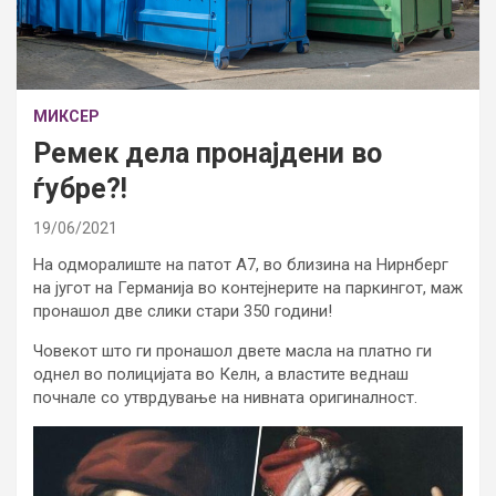
МИКСЕР
Ремек дела пронајдени во
ѓубре?!
19/06/2021
На одморалиште на патот А7, во близина на Нирнберг
на југот на Германија во контејнерите на паркингот, маж
пронашол две слики стари 350 години!
Човекот што ги пронашол двете масла на платно ги
однел во полицијата во Келн, а властите веднаш
почнале со утврдување на нивната оригиналност.