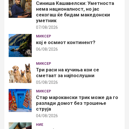
Синиша Кашавелски: Уметноста
нема националност, но јас
секогаш ќе бидам македонски
уметник
07/08/2026
МИКСЕР
кој е осмиот континент?
06/08/2026
МИКСЕР
Три раси на кучиња кои се
сметаат за најпослушни
05/08/2026
МИКСЕР
Стар марокански трик може да го
разлади домот без трошење
струја
04/08/2026
НИЕ