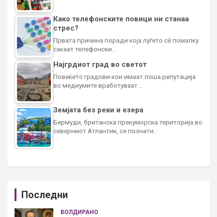
Како телефонските повици ни станаа
стрес?
Првата причина поради која луѓето сè помалку
сакаат телефонски…
Најгрдиот град во светот
Повеќето градови кои имаат лоша репутација
во медиумите вработуваат…
Земјата без реки и езера
Бермуди, британска прекуморска територија во
северниот Атлантик, се познати…
Последни
БОЛДИРАНО