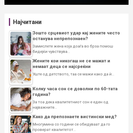
Најчитани
Зошто срцевиот удар кај жените често
останува непрепознаен?
Замислете жена која доаѓа во брза помош
бидејќи чувствува…
Жените кои никогаш не се мажат и
немаат деца се најсреќни
Уште од детството, таа се мажи како да ѝ…
Колку часа сон се доволни по 60-тата
година?
За тоа дека квалитетниот сон е еден од
најважните…
Како да препознаете вистински мед?
Многумина со години се обидуваат да го
проверат квалитетот…