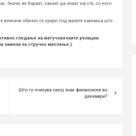
с. Значи, ве бараат, сакаат да знаат кај сте, со кого
те влекачи обично се кријат под малите камчиња што
ективно гледање на меѓучовечките релации.
на замена за стручно мислење.)
Што го очекува секој знак финансиски во
декември?