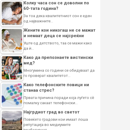
Колку часа сон се доволни по
60-тата година?
За тоа дека квалитетниот сон е еден
од најважните…
Жените кои никогаш не се мажат
и немаат деца се најсреќни
Уште од детството, таа се мажи како
да ѝ…
Како да препознаете вистински
мед?
Многумина со години се обидуваат да
го проверат квалитетот…
Како телефонските повици ни
станаа стрес?
Првата причина поради која луѓето сè
помалку сакаат телефонски…
Најгрдиот град во светот
Повеќето градови кои имаат лоша
репутација во медиумите
вработуваат…