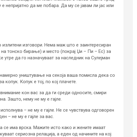
у е непријатно да ме побара. Да му се јавам ли јас или
со излитени изговори. Нема маж што е заинтересиран
 на тонско бирање) и место (покрај Џи – Пи – Ес) за
еќе утре да го назначуваат за наследник на Сулејман
 намерно уништување на секоја ваша помисла дека со
 копук. Копук е тој, по кој плачете.
 внимание кон вас за да ги среди односите, смири
а. Зашто, нему не му е гајле.
не исполнува – не му е гајле. Не се чувствува одговорен
ен – не му е гајле за вас.
а се има врска. Мажите исто како и жените имаат
уваат сериозна релација, а еден од начините на кој