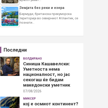
Земјата без реки и езера
Бермуди, британска прекуморска
територија во северниот Атлантик, се
познати…
Последни
БОЛДИРАНО
Синиша Кашавелски:
Уметноста нема
националност, но јас
секогаш ќе бидам
македонски уметник
07/08/2026
МИКСЕР
кој е осмиот континент?