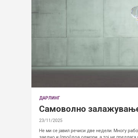
ДАРЛИНГ
Самоволно залажувањ
23/11/2025
Не ми се јавил речиси две недели. Многу раб
заедно и (прој)доа одмори, а тој не предлаг