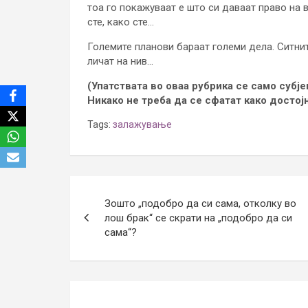
тоа го покажуваат е што си даваат право на ва
сте, како сте…
Големите планови бараат големи дела. Ситни
личат на нив…
(Упатствата во оваа рубрика се само субј
Никако не треба да се сфатат како достој
Tags:
залажување
Post
Зошто „подобро да си сама, отколку во
navigation
лош брак“ се скрати на „подобро да си
сама“?