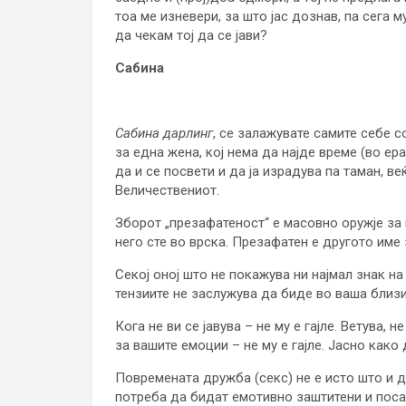
тоа ме изневери, за што јас дознав, па сега м
да чекам тој да се јави?
Сабина
Сабина дарлинг
, се залажувате самите себе 
за една жена, кој нема да најде време (во ера
да и се посвети и да ја израдува па таман, в
Величествениот.
Зборот „презафатеност“ е масовно оружје за
него сте во врска. Презафатен е другото име за
Секој оној што не покажува ни најмал знак на
тензиите не заслужува да биде во ваша близин
Кога не ви се јавува – не му е гајле. Ветува, 
за вашите емоции – не му е гајле. Јасно како д
Повремената дружба (секс) не е исто што и д
потреба да бидат емотивно заштитени и посак