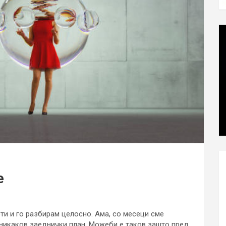
е
оти и го разбирам целосно. Ама, со месеци сме
а никаков заеднички план. Можеби е таков зашто пред