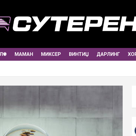
ЛО
МАМАН
МИКСЕР
ВИНТИЏ
ДАРЛИНГ
ХО