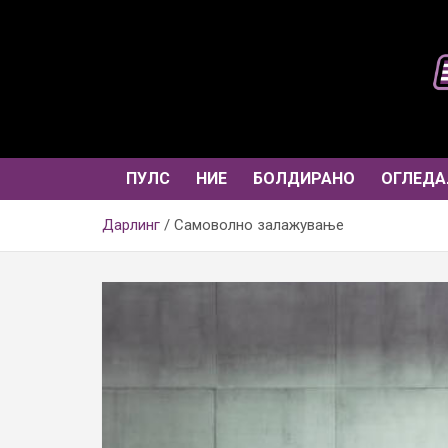
Skip
to
content
ПУЛС
НИЕ
БОЛДИРАНО
ОГЛЕДА
Дарлинг
Самоволно залажување