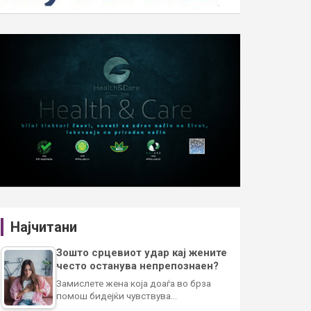
Најчитани
Зошто срцевиот удар кај жените
често останува непрепознаен?
Замислете жена која доаѓа во брза
помош бидејќи чувствува…