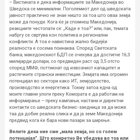
– Вистината е дека информациите за Македонија во
Шведска се минимални. Поголемиот дел од шведската
јавност практично не знае ништо за тоа што оваа земја
може да понуди. Кога ќе ја спомнеш Македонија,
реакциите честопати се: „Каде е тоа?“ или, пак, темата
набргу се свртува кон политика и регионални
конфликти. А тоа е навистина жално бидејќи
реалноста е сосема поинаква. Според Светската
банка, македонскиот БДП се очекува да достигне 16,3
милијарди долари, со предвиден раст од 3,5 отсто
според ММФ, поттикнат од извозниот капацитет и
растечките странски инвестиции. Земјата има огромен
потенцијал во сектори како ИТ, земјоделство,
производство и енергетика. Токму затоа една од
моите главни улоги преку Комората е да работам на
информирање – преку кампањи, настани и директни
контакти со шведската бизнис-заедница за да може
таа да добие реална слика и да ја земе Македонија
предвид кога ќе бара нови пазари за ширење.
Велите дека ние сме „мала земја, но со голем
потенцијал”. Што конкретно Ве убедува во тоа или