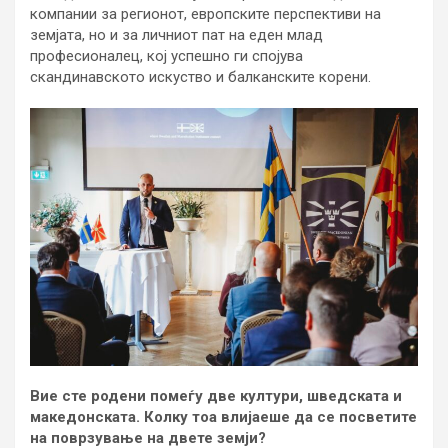
компании за регионот, европските перспективи на
земјата, но и за личниот пат на еден млад
професионалец, кој успешно ги спојува
скандинавското искуство и балканските корени.
Вие сте родени помеѓу две култури, шведската и
македонската. Колку тоа влијаеше да се посветите
на поврзување на двете земји?