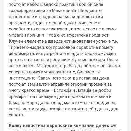
постојат некои шведски практики кои би биле
трансформативни за Македонија. Шведското
општество е изградено на силни демократски
вредности, каде што слободното мислење и
соработката се поттикнуваат, а тоа денес не е само
морален принцип – тоа е конкурентска предност.
Клучен елемент на шведскиот иновативен успех е т.н.
Triple Helix-модел, кој промовира соработка помеѓу
академијата, индустријата и владата овозможувајќи
проток на знаење и ресурси меѓу овие сектори. Ова е
нешто за кое Македонија треба да работи – поголема
синергија помеѓу универзитетите, бизнисот и
институциите. Сакам исто така да истакнам дека
постојат земји што направиле огромни промени за
многу кратко време – Естонија и Латвија се добри
примери. Тоа покажува дека промената е можна и
брза, но мора да почне од малото – секој поединец,
секоја институција, секоја компанија треба да го даде
своето.
Колку навистина европските компании денес се