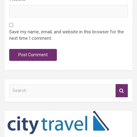
Save my name, email, and website in this browser for the
next time I comment.
S
e
a
r
c
h