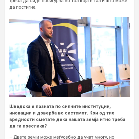
треба да биде посигурна во тоа која е таа и што може
да постигне.
Шведска е позната по силните институции,
иновации и доверба во системот. Кои од тие
вредности сметате дека нашата земја итно треба
да ги преслика?
– Двете земји може меѓусебно да учат многу, но