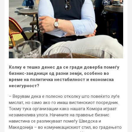
Колку е тешко денес да се гради доверба помеѓу
бизнис-заедници од разни земји, особено во
време на политичка нестабилност и економска
несигурност?
– Верувам дека е полесно отколку што повеќето луѓе
мислат, но само ако го имаш вистинскиот посредник.
Токму тука организации како нашата Комора играат
незаменлива улога. Начините на правење бизнис
навистина се разликуваат помеѓу Шведска и
Македонија – во комуникацискиот стил, во градењето