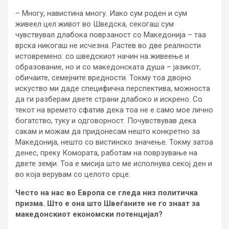
– Многу, навистина многу. Иако сум роден и сум
живеел цел живот во Шведска, секогаш сум
чувствувал длабока поврзаност со Македонија – таа
врска никогаш не исчезна. Растев во две реалности
истовремено: со шведскиот начин на живеење и
образование, но и со македонската душа – јазикот,
обичаите, семејните вредности. Токму тоа двојно
искуство ми даде специфична перспектива, можноста
да ги разберам двете страни длабоко и искрено. Со
текот на времето сфатив дека тоа не е само мое лично
богатство, туку и одговорност. Почувствував дека
сакам и можам да придонесам нешто конкретно за
Македонија, нешто со вистинско значење. Токму затоа
денес, преку Комората, работам на поврзување на
двете земји. Тоа е мисија што ме исполнува секој ден и
во која верувам со целото срце.
Често на нас во Европа се гледа низ политичка
призма. Што е она што Швеѓаните не го знаат за
македонскиот економски потенцијал?