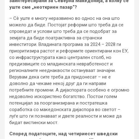
заинтересирани за Северна Македонија, а колку сè
уште сме „неоткриен пазар“?
– Сè уште е многу неразвиено во однос на она што
можело да биде. Постојат реформи што треба да се
спроведат и услови што треба да се подобрат за
земјата да биде поатрактивна за странски
инвеститори. Владината програма за 2024 – 2028 ги
приоритизира растот и реформите ориентирани кон ЕУ,
со инфраструктурата како централен столб, но
предизвиците со младинската невработеност и
регионалните нееднаквости остануваат значајни.
Верувам дека сите треба да придонесат – не е
доволно да чекаме некој друг да ги направи
потребните промени. А дијаспората особено е огромно
недоволно искористено богатство. Постои голем
потенцијал за поорганизирана и постратешка
соработка со македонската дијаспора во светот –
луѓе што ги познаваат и двете реалности и може да
бидат вистински мост.
Според податоците, над четириесет шведски