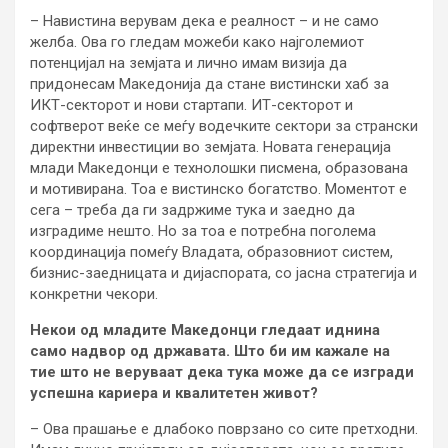
– Навистина верувам дека е реалност – и не само
желба. Ова го гледам можеби како најголемиот
потенцијал на земјата и лично имам визија да
придонесам Македонија да стане вистински хаб за
ИКТ-секторот и нови стартапи. ИТ-секторот и
софтверот веќе се меѓу водечките сектори за странски
директни инвестиции во земјата. Новата генерација
млади Македонци е технолошки писмена, образована
и мотивирана. Тоа е вистинско богатство. Моментот е
сега – треба да ги задржиме тука и заедно да
изградиме нешто. Но за тоа е потребна поголема
координација помеѓу Владата, образовниот систем,
бизнис-заедницата и дијаспората, со јасна стратегија и
конкретни чекори.
Некои од младите Македонци гледаат иднина
само надвор од државата. Што би им кажале на
тие што не веруваат дека тука може да се изгради
успешна кариера и квалитетен живот?
– Ова прашање е длабоко поврзано со сите претходни.