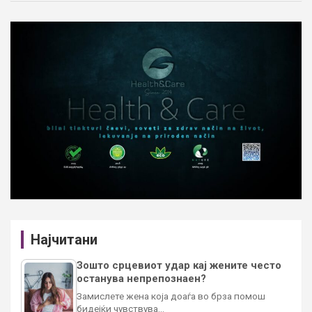
Најчитани
Зошто срцевиот удар кај жените често
останува непрепознаен?
Замислете жена која доаѓа во брза помош
бидејќи чувствува…