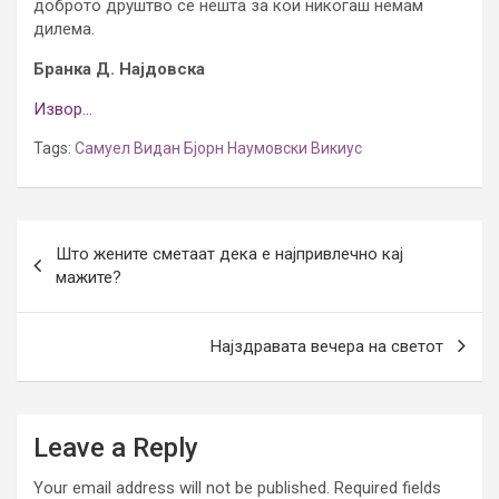
доброто друштво се нешта за кои никогаш немам
дилема.
Бранка Д. Најдовска
Извор…
Tags:
Самуел Видан Бјорн Наумовски Викиус
Post
Што жените сметаат дека е најпривлечно кај
navigation
мажите?
Најздравата вечера на светот
Leave a Reply
Your email address will not be published.
Required fields