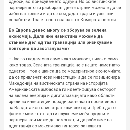
односи, во донесувањето одлуки. Но со вистинските
партнери што ги разбираат двете страни можно е да се
избегнат грешки и да се создадат трајни и успешни
соработки. Тоа е точно она за што Комората постои.
Во Европа денес многу се зборува за зелена
економија. Дали ние навистина можеме да
станеме дел од таа транзиција или ризикуваме
повторно да заостануваме?
– Јас го гледам ова само како можност, никако само
како товар. Зелената транзиција не е нешто наметнато
однатре – тоа е шанса да се модернизира економијата,
да се привлечат нови инвестиции и да се позиционира
Македонија на вистинската страна на историјата.
Американската амбасада ги идентификува секторот
на зелена енергија и дигитализацијата како области
зрели за инвестиции поради растечката посветеност
на Владата кон овие стратешки сектори. Треба да го
фатиме моментот, да ги слушнеме меѓународните
партнери, кои може да помогнат, и да работиме на
адаптација со максимален интерес за нашата