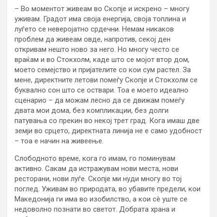
– Во моментот живеам во Скопје и искрено – многу
уживам. Градот има своја енергија, своја топлина и
луѓето се неверојатно срдечни. Немам никаков
проблем да живеам овде, напротив, секој ден
откривам нешто ново за него. Но многу често се
враќам и во Стокхолм, каде што се мојот втор дом,
моето семејство и пријателите со кои сум растел. За
мене, директните летови помеѓу Скопје и Стокхолм се
буквално сон што се оствари. Тоа е моето идеално
сценарио – да можам лесно да се движам помеѓу
двата мои дома, без компликации, без долги
патувања со прекин во некој трет град. Кога имаш две
земји во срцето, директната линија не е само удобност
– тоа е начин на живеење.
Слободното време, кога го имам, го поминувам
активно. Сакам да истражувам нови места, нови
ресторани, нови луѓе. Скопје ми нуди многу во тој
поглед. Уживам во природата, во убавите предели, кои
Македонија ги има во изобилство, а кои сè уште се
недоволно познати во светот. Добрата храна и