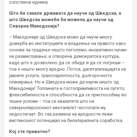
сопствена иднина.
Што би сакале државата да научи од Шведска, а
што Шведска можеби би можела да научи од
Северна Македонија?
– Македонија од Шведска може да научи многу:
доверба во институциите и владеење на правото како
основа за градење нешто поголемо; иновативен начин
на размислување; и отворена демократска култура,
каде што е дозволено да се обиде и да се погреши –
тоа е нешто многу вредно. Потоа, дигитализацијата на
јавните услуги, транспарентноста, долгорочното
планирање. Но и Шведска може да научи нешто од
Македонија! Топлината и гостопримливоста на луѓето,
флексибилноста и способноста да се приспособиш во
тешки услови – тоа се квалитети што на
северноевропскиот менталитет честопати му
недостигаат. Во таа размена на вредности лежи
вистинскиот потенцијал на билатералната соработка.
Кој сте приватно?