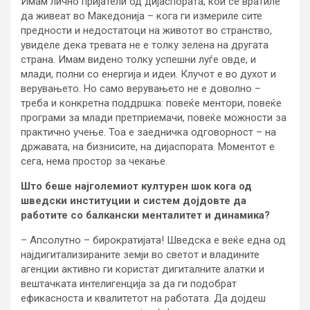
Имам лично пријатели од дијаспората, кои се вратиле
да живеат во Македонија – кога ги измериле сите
предности и недостатоци на животот во странство,
увиделе дека тревата не е толку зелена на другата
страна. Имам видено толку успешни луѓе овде, и
млади, полни со енергија и идеи. Клучот е во духот и
верувањето. Но само верувањето не е доволно –
треба и конкретна поддршка: повеќе ментори, повеќе
програми за млади претприемачи, повеќе можности за
практично учење. Тоа е заедничка одговорност – на
државата, на бизнисите, на дијаспората. Моментот е
сега, нема простор за чекање.
Што беше најголемиот културен шок кога од
шведски институции и систем дојдовте да
работите со балкански менталитет и динамика?
– Апсолутно – бирократијата! Шведска е веќе една од
најдигитализираните земји во светот и владините
агенции активно ги користат дигиталните алатки и
вештачката интелигенција за да ги подобрат
ефикасноста и квалитетот на работата. Да дојдеш