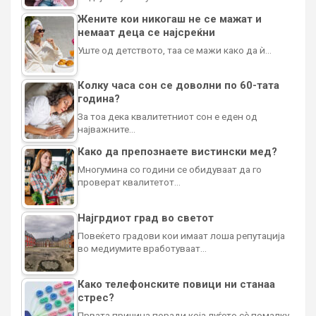
Жените кои никогаш не се мажат и
немаат деца се најсреќни
Уште од детството, таа се мажи како да ѝ…
Колку часа сон се доволни по 60-тата
година?
За тоа дека квалитетниот сон е еден од
најважните…
Како да препознаете вистински мед?
Многумина со години се обидуваат да го
проверат квалитетот…
Најгрдиот град во светот
Повеќето градови кои имаат лоша репутација
во медиумите вработуваат…
Како телефонските повици ни станаа
стрес?
Првата причина поради која луѓето сè помалку