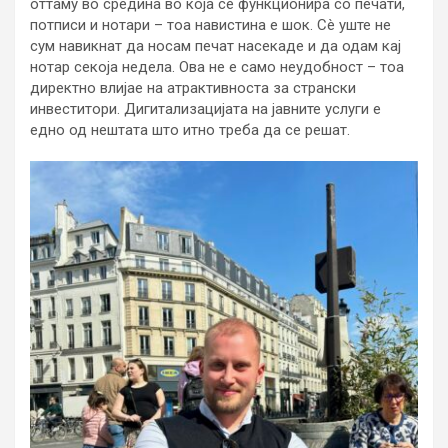
оттаму во средина во која сè функционира со печати,
потписи и нотари – тоа навистина е шок. Сè уште не
сум навикнат да носам печат насекаде и да одам кај
нотар секоја недела. Ова не е само неудобност – тоа
директно влијае на атрактивноста за странски
инвеститори. Дигитализацијата на јавните услуги е
едно од нештата што итно треба да се решат.