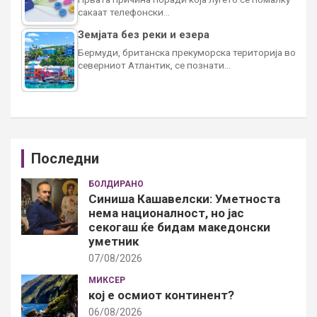
сакаат телефонски…
Земјата без реки и езера
Бермуди, британска прекуморска територија во
северниот Атлантик, се познати…
Последни
БОЛДИРАНО
Синиша Кашавелски: Уметноста
нема националност, но јас
секогаш ќе бидам македонски
уметник
07/08/2026
МИКСЕР
кој е осмиот континент?
06/08/2026