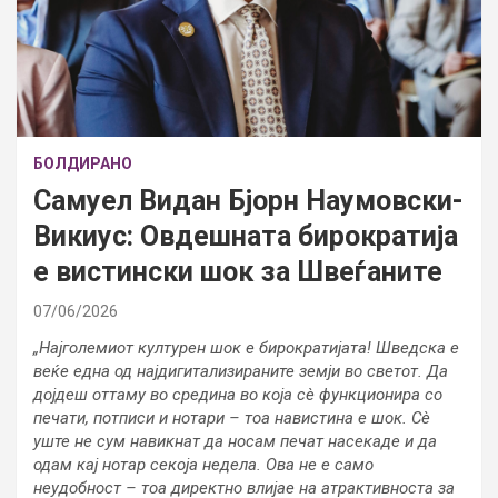
БОЛДИРАНО
Самуел Видан Бјорн Наумовски-
Викиус: Овдешната бирократија
е вистински шок за Швеѓаните
07/06/2026
„Најголемиот културен шок е бирократијата! Шведска е
веќе една од најдигитализираните земји во светот. Да
дојдеш оттаму во средина во која сè функционира со
печати, потписи и нотари – тоа навистина е шок. Сè
уште не сум навикнат да носам печат насекаде и да
одам кај нотар секоја недела. Ова не е само
неудобност – тоа директно влијае на атрактивноста за