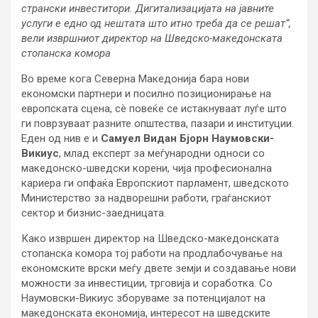
странски инвеститори. Дигитализацијата на јавните
услуги е едно од нештата што итно треба да се решат“,
вели извршниот директор на Шведско-македонската
стопанска комора
Во време кога Северна Македонија бара нови
економски партнери и посилно позиционирање на
европската сцена, сè повеќе се истакнуваат луѓе што
ги поврзуваат разните општества, пазари и институции.
Еден од нив е и
Самуел Видан Бјорн Наумовски-
Викиус
, млад експерт за меѓународни односи со
македонско-шведски корени, чија професионална
кариера ги опфаќа Европскиот парламент, шведското
Министерство за надворешни работи, граѓанскиот
сектор и бизнис-заедницата.
Како извршен директор на Шведско-македонската
стопанска комора тој работи на продлабочување на
економските врски меѓу двете земји и создавање нови
можности за инвестиции, трговија и соработка. Со
Наумовски-Викиус зборуваме за потенцијалот на
македонската економија, интересот на шведските