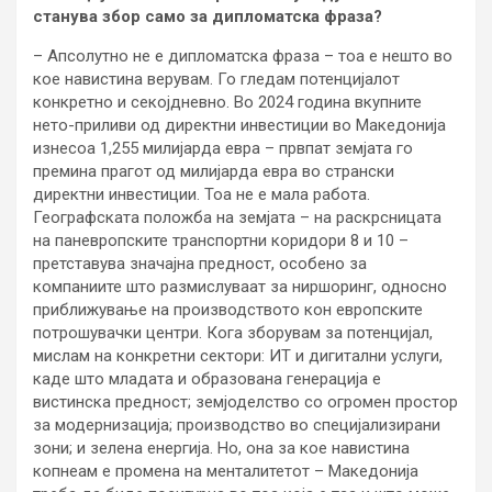
станува збор само за дипломатска фраза?
– Апсолутно не е дипломатска фраза – тоа е нешто во
кое навистина верувам. Го гледам потенцијалот
конкретно и секојдневно. Во 2024 година вкупните
нето-приливи од директни инвестиции во Македонија
изнесоа 1,255 милијарда евра – првпат земјата го
премина прагот од милијарда евра во странски
директни инвестиции. Тоа не е мала работа.
Географската положба на земјата – на раскрсницата
на паневропските транспортни коридори 8 и 10 –
претставува значајна предност, особено за
компаниите што размислуваат за ниршоринг, односно
приближување на производството кон европските
потрошувачки центри. Кога зборувам за потенцијал,
мислам на конкретни сектори: ИТ и дигитални услуги,
каде што младата и образована генерација е
вистинска предност; земјоделство со огромен простор
за модернизација; производство во специјализирани
зони; и зелена енергија. Но, она за кое навистина
копнеам е промена на менталитетот – Македонија