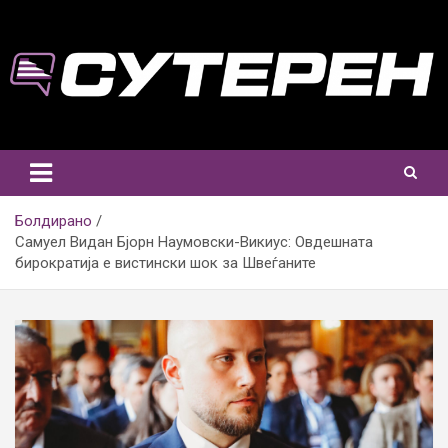
Skip
to
content
Болдирано
Самуел Видан Бјорн Наумовски-Викиус: Овдешната
бирократија е вистински шок за Швеѓаните