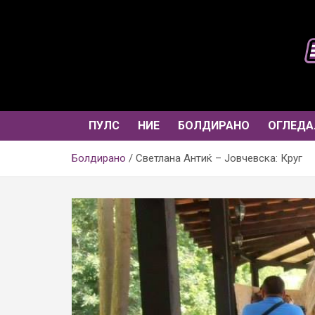
Skip
to
content
ПУЛС
НИЕ
БОЛДИРАНО
ОГЛЕДА
Болдирано
Светлана Антиќ – Јовчевска: Круг