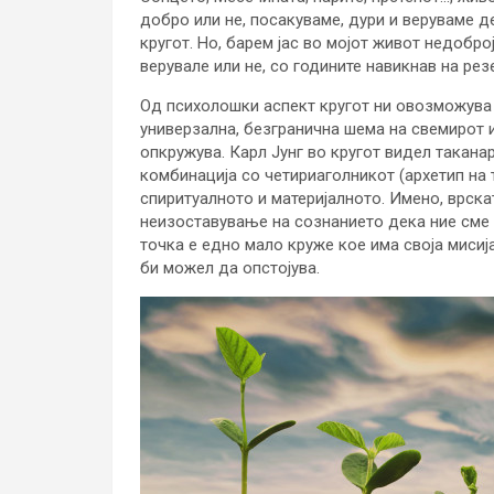
добро или не, посакуваме, дури и веруваме д
кругот. Но, барем јас во мојот живот недобро
верувале или не, со годините навикнав на рез
Од психолошки аспект кругот ни овозможува 
универзална, безгранична шема на свемирот 
опкружува. Карл Јунг во кругот видел такана
комбинација со четириаголникот (архетип на 
спиритуалното и материјалното. Имено, врскат
неизоставување на сознанието дека ние сме с
точка е едно мало круже кое има своја мисија 
би можел да опстојува.