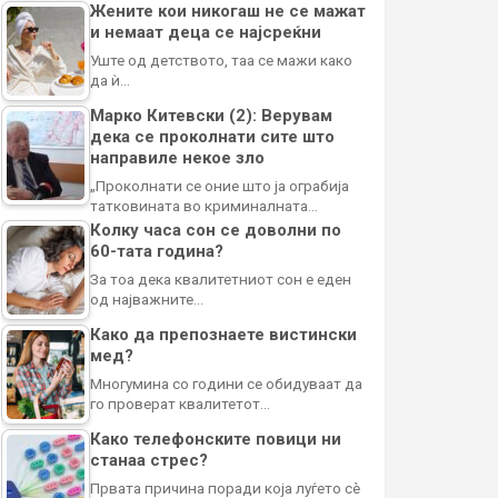
Жените кои никогаш не се мажат
и немаат деца се најсреќни
Уште од детството, таа се мажи како
да ѝ…
Марко Китевски (2): Верувам
дека се проколнати сите што
направиле некое зло
„Проколнати се оние што ја ограбија
татковината во криминалната…
Колку часа сон се доволни по
60-тата година?
За тоа дека квалитетниот сон е еден
од најважните…
Како да препознаете вистински
мед?
Многумина со години се обидуваат да
го проверат квалитетот…
Како телефонските повици ни
станаа стрес?
Првата причина поради која луѓето сè