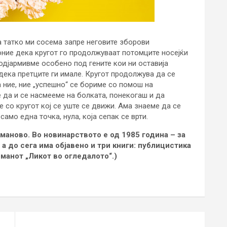
а татко ми сосема запре неговите зборови
оние дека кругот го продолжуваат потомците носејќи
 подјармивме особено под гените кои ни оставија
дека претците ги имале. Кругот продолжува да се
а ние, ние „успешно“ се бориме со помош на
е да и се насмееме на болката, понекогаш и да
 со кругот кој се уште се движи. Ама знаеме да се
амо една точка, нула, која сепак се врти.
уманово. Во новинарството е од 1985 година – за
 а до сега има објавено и три книги: публицистика
романот „Ликот во огледалото“.)