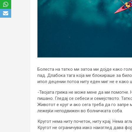
Болеста на татко ми затоа ми дојде како го
пад. Длабока тага која ме блокираше за било
ипол децении потоа ниту еден миг не е како 
-Твојата грижа не може мене да ми помогне. Н
пишано. Гледај се себеси и семејството. Татко
Животот е круг и ако сега треба да го запре
лежејќи неподвижен во болничката соба.
Кругот нема ниту почеток, ниту крај. Нема агл
Кругот не ограничува иако наизглед дава форм