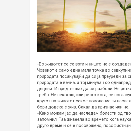
-Во животот се се врти и ништо не е создаде
Човекот е само една мала точка во севкупнио
природата посакувајќи да си ја преуреди за 
природата е вечна, а тој минувач со однапред
децени. И пред тешко да се разболи. Не ретк
треба. Не секогаш, или ретко кога, се согласу
кругот на животот секое поколение ги наслед
бори додека е жив. Сакал да признае или не.
-Како можам јас да наследам болести од твоја
запомнил. Таа живеела во времето кога наука
друго време и се е посовршено, пософистицир