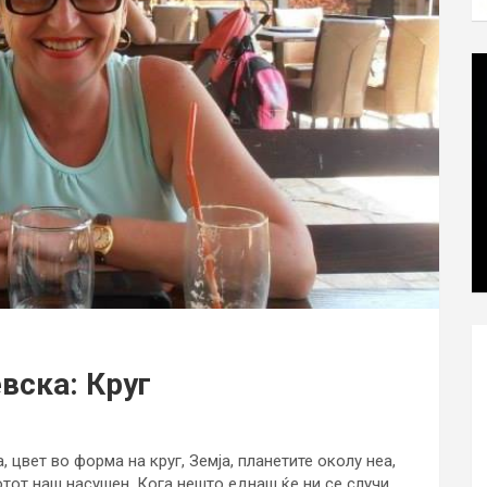
вска: Круг
, цвет во форма на круг, Земја, планетите околу неа,
отот наш насушен. Кога нешто еднаш ќе ни се случи,