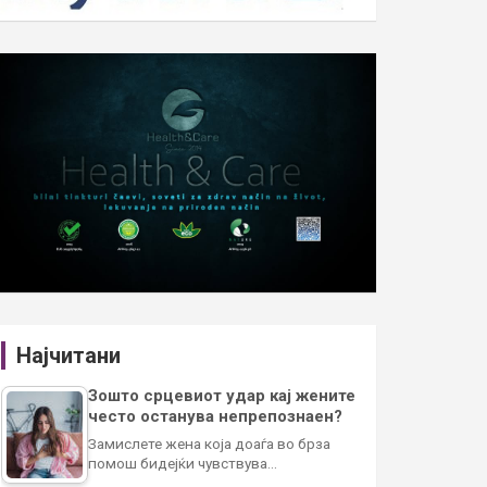
Најчитани
Зошто срцевиот удар кај жените
често останува непрепознаен?
Замислете жена која доаѓа во брза
помош бидејќи чувствува…