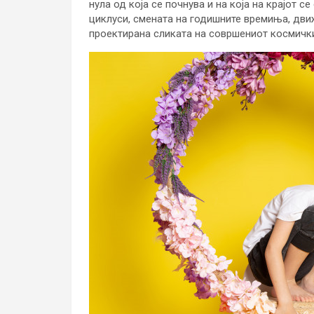
нула од која се почнува и на која на крајот с
циклуси, смената на годишните времиња, дви
проектирана сликата на совршениот космички