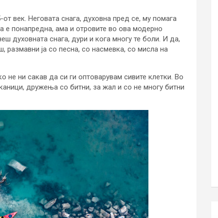
5-от век. Неговата снага, духовна пред се, му помага
а е понапредна, ама и отровите во ова модерно
кнеш духовната снага, дури и кога многу те боли. И да,
ш, размавни ја со песна, со насмевка, со мисла на
о не ни сакав да си ги оптоварувам сивите клетки. Во
каници, дружења со битни, за жал и со не многу битни