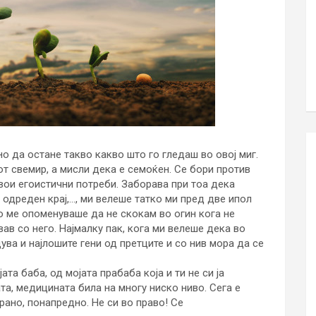
но да остане такво какво што го гледаш во овој миг.
т свемир, а мисли дека е семоќен. Се бори против
свои егоистични потреби. Заборава при тоа дека
 одреден крај,…, ми велеше татко ми пред две ипол
о ме опоменуваше да не скокам во огин кога не
вав со него. Најмалку пак, кога ми велеше дека во
ува и најлошите гени од претците и со нив мора да се
та баба, од мојата прабаба која и ти не си ја
та, медицината била на многу ниско ниво. Сега е
ано, понапредно. Не си во право! Се