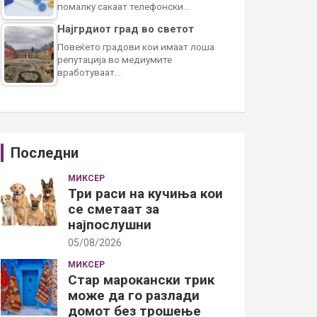
помалку сакаат телефонски…
Најгрдиот град во светот
Повеќето градови кои имаат лоша
репутација во медиумите
вработуваат…
Последни
МИКСЕР
Три раси на кучиња кои
се сметаат за
најпослушни
05/08/2026
МИКСЕР
Стар марокански трик
може да го разлади
домот без трошење