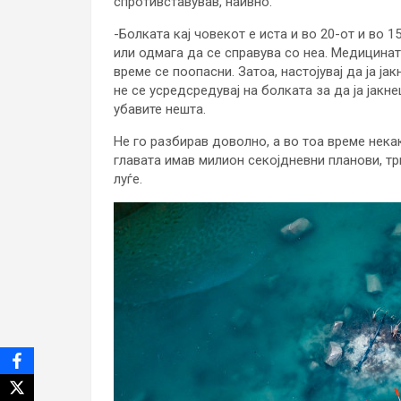
спротивставував, наивно.
-Болката кај човекот е иста и во 20-от и во 1
или одмага да се справува со неа. Медицинат
време се поопасни. Затоа, настојувај да ја ја
не се усредсредувај на болката за да ја јакне
убавите нешта.
Не го разбирав доволно, а во тоа време некак
главата имав милион секојдневни планови, тр
луѓе.