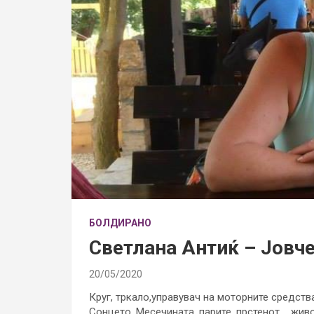
БОЛДИРАНО
Светлана Антиќ – Јовче
20/05/2020
Круг, тркало,управувач на моторните средства
Сонцето, Месечината, парите, прстенот…, жив