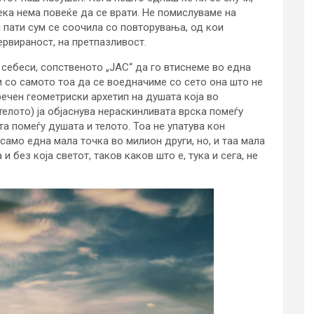
ека нема повеќе да се врати. Не помислуваме на
ј пати сум се соочила со повторувања, од кои
ервираност, на претпазливост.
себеси, сопственото „ЈАС“ да го втиснеме во една
и со самото тоа да се воедначиме со сето она што не
речен геометриски архетип на душата која во
телото) ја објаснува нераскинливата врска помеѓу
а помеѓу душата и телото. Тоа не упатува кон
амо една мала точка во милион други, но, и таа мала
и без која светот, таков каков што е, тука и сега, не