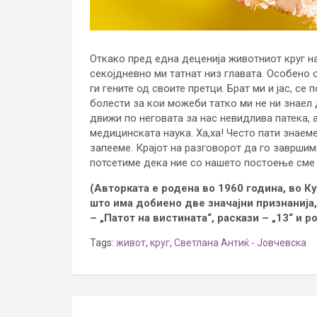
Откако пред една деценија животниот круг н
секојдневно ми татнат низ главата. Особено 
ги гените од своите претци. Брат ми и јас, се
болести за кои можеби татко ми не ни знаел 
движи по неговата за нас невидлива патека, 
медицинската наука. Ха,ха! Често пати знаем
запееме. Крајот на разговорот да го завршиме
потсетиме дека ние со нашето постоење сме с
(Авторката е родена во 1960 година, во К
што има добиено две значајни признанија,
– „Патот на вистината“, раскази – „13“ и 
Tags:
живот
,
круг
,
Светлана Антиќ - Јовчевска
Post