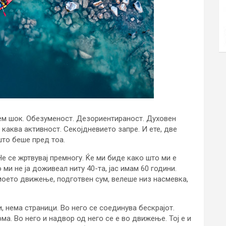
лем шок. Обезуменост. Дезориентираност. Духовен
 каква активност. Секојдневието запре. И ете, две
што беше пред тоа.
е се жртвувај премногу. Ќе ми биде како што ми е
 ми не ја доживеал ниту 40-та, јас имам 60 години.
 моето движење, подготвен сум, велеше низ насмевка,
и, нема страници. Во него се соединува бескрајот.
а. Во него и надвор од него се е во движење. Тој е и