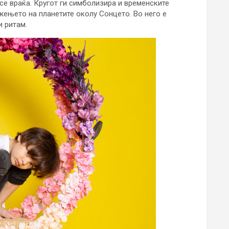
е се враќа. Кругот ги симболизира и временските
жењето на планетите околу Сонцето. Во него е
 ритам.