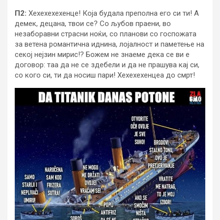
П2:
Хехехехехенце! Која будала преполна его си ти! А
демек, децана, твои се? Со љубов праени, во
незаборавни страсни ноќи, со планови со госпожата
за ветена романтична иднина, лојалност и паметење на
секој нејзин мирис!? Божем не знаеме дека се ви е
договор: таа да не се здебели и да не прашува кај си,
со кого си, ти да носиш пари! Хехехехенцеа до смрт!