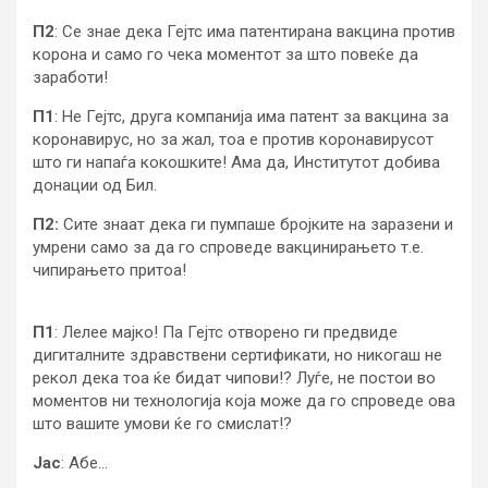
П2
: Се знае дека Гејтс има патентирана вакцина против
корона и само го чека моментот за што повеќе да
заработи!
П1
: Не Гејтс, друга компанија има патент за вакцина за
коронавирус, но за жал, тоа е против коронавирусот
што ги напаѓа кокошките! Ама да, Институтот добива
донации од Бил.
П2:
Сите знаат дека ги пумпаше бројките на заразени и
умрени само за да го спроведе вакцинирањето т.е.
чипирањето притоа!
П1
: Лелее мајко! Па Гејтс отворено ги предвиде
дигиталните здравствени сертификати, но никогаш не
рекол дека тоа ќе бидат чипови!? Луѓе, не постои во
моментов ни технологија која може да го спроведе ова
што вашите умови ќе го смислат!?
Јас
: Абе…