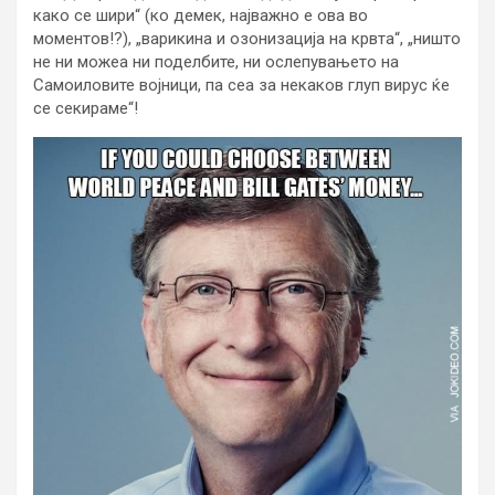
како се шири“ (ко демек, најважно е ова во
моментов!?), „варикина и озонизација на крвта“, „ништо
не ни можеа ни поделбите, ни ослепувањето на
Самоиловите војници, па сеа за некаков глуп вирус ќе
се секираме“!