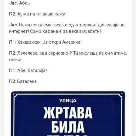
Јас
: Абе…
П2
: Ај, ма па ти, више кажи!
Јас
: Нема поголема грешка од отворање дискусија на
интернет! Само кафана е за вакви муабети!
П1
: Хахахаххах! Ја откри Америка!
П2
: Лелелеее, ова сериозно!? Ти мислеше ќе си чатиме,
онака….
П1
: Абе, баталија!
П2
: Баталена.