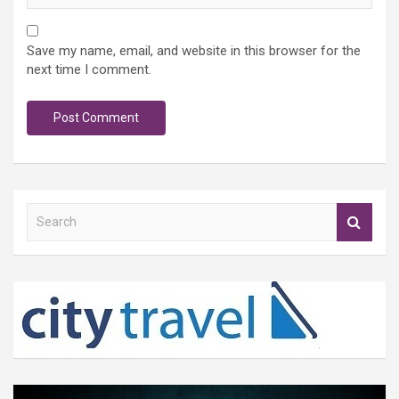
Save my name, email, and website in this browser for the
next time I comment.
S
e
a
r
c
h