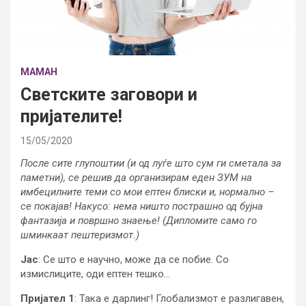
МАМАН
Светските заговори и
пријателите!
15/05/2020
После сите глупоштии (и од луѓе што сум ги сметала за
паметни), се решив да организирам еден ЗУМ на
имбецилните теми со мои ептен блиски и, нормално –
се покајав! Накусо: нема ништо пострашно од бујна
фантазија и површно знаење! (Дипломите само го
шминкаат пештеризмот.)
Јас
: Се што е научно, може да се побие. Со
измислиците, оди ептен тешко…
Пријател 1
: Така е дарлинг! Глобализмот е разлигавен,