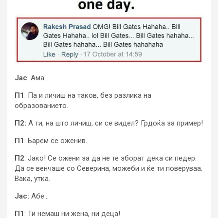
Јас
: Ама…
П1
: Па и личиш на таков, без разлика на
образованието.
П2:
А ти, на што личиш, си се видел? Грдоќа за пример!
П1
: Барем се оженив.
П2
: Јако! Се ожени за да не те зборат дека си педер.
Да се венчаше со Северина, можеби и ќе ти поверуваа.
Вака, утка.
Јас:
Абе…
П1
: Ти немаш ни жена, ни деца!