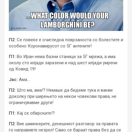
П2
: Се повеќе е очигледна поврзаноста со болестите и
особено Коронавирусот со 5Г антените!
П1
: Во Иран нема базни станици за 5Г мрежа, а има
околу сто илјади заразени и над шест илјади умрени
од Ковид 19!
Јас:
Ама…
П2
: Што ма, ама!? Немаше да бидеме тука и вакви
доколку при ширењето на некои човекови права, не
ограничувавме други!
П1
: Кај се обврските!?
П2
: Вие шминкерите, денешниот разговор за правата
го направивте незрел! Само се бараат права без да се