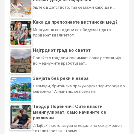
Уште од детството, таа се мажи како да ѝ…
Како да препознаете вистински мед?
Многумина со години се обидуваат да го
проверат квалитетот…
Најгрдиот град во светот
Повеќето градови кои имаат лоша репутација
во медиумите вработуваат…
Земјата без реки и езера
Бермуди, британска прекуморска територија во
северниот Атлантик, се познати…
Теодор Лоренчич: Сите власти
манипулираат, само начините се
различни
„’Лајбах’ претставува огледало на секој можен
тоталитаризам - токму…