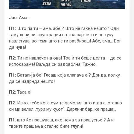
Јас
: Ама…
П1:
Што па ти – ама, абе!? Што не гакна нешто? Оди
таму лечи си фрустрации на тоа сајтчето и не туку
навлегувај во теми што не ги разбираш! Абе, ама… Бог
да чува!
П2:
Ти не навлече на ова! Тоа и ти беше целта – да се
испокараме! Ваљда си задоволна. Тажно.
П1:
Баталија бе! Глеаш која алапача е!? Дрнда, колку
да се издрнда нешто!
П2
: Така е!
П2
: Иако, тебе кога сум те замолил што и да е, стално
си ми велел „тури му ку.от“. Дарлинг бар, ќе праша…
П1
: што ќе прашуваш, ако нема за прашуење!? А и
твоите прашања стално биле глупи!