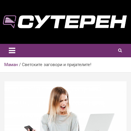
Skip
to
content
Маман
Светските заговори и пријателите!