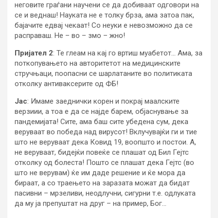
неговите граѓани научени се да добиваат одговори на
се и веднаш! Науката не е толку брза, ама затоа пак,
бајачите едвај чекаат! Со неуки е невозможно да се
расправаш. Не – во – змо – жно!
Пријател 2
: Те глеам на кај го вртиш муабетот… Ама, за
поткопувањето на авторитетот на медицинските
стручњаци, поопасни се шарлатаните во политиката
отколку антиваксерите од ФБ!
Јас
: Имаме заеднички корен и покрај маалските
верзиии, а тоа е да се најде барем, објаснување за
пандемијата! Сите, ама баш сите убедена сум, дека
веруваат во победа над вирусот! Вклучувајќи ги и тие
што не веруваат дека Ковид 19, воопшто и постои. А,
не веруваат, бидејќи повеќе се плашат од Бил Гејтс
отколку од болеста! Пошто се плашат дека Гејтс (во
што не верувам) ќе им даде решение и ќе мора да
бираат, а со траењето на заразата можат да бидат
пасивни – мрзеливи, неодлучни, сигурни т.е. одлуката
да му ја препуштат на друг – на пример, Бог…