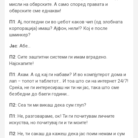
мисли на обврските. А само според правата и
обврските сме еднакви!
П1
: Ај, погледни си во џебот каков чип (од злобната
корпорација) имаш? Ајфон, нели!? Кој е после
шминкер?
Јас
: Абе…
П2
: Сите заштитни системи ги имам вградено.
Најскапите!
П1
: Ахам. А од кај ги набави? И во компјутерот дома и
лап – топот и таблетот… И тоа што си на интернет 24/7!
Среќа, не ги интересираш ни ти ни јас, така што сме
безбедни до баеги години…
П2:
Сеа ти ми викаш дека сум глуп?
П1
: Не, разговараме, ок! Ти ги почитувам личните
искуства, но почитувај ги и ти моите!
П2
: Не, ти сакаш да кажеш дека јас поим немам и сум