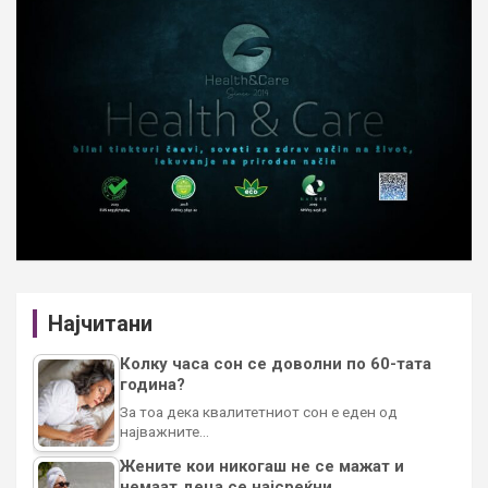
Најчитани
Колку часа сон се доволни по 60-тата
година?
За тоа дека квалитетниот сон е еден од
најважните…
Жените кои никогаш не се мажат и
немаат деца се најсреќни