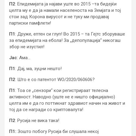
П2
: Епидемијата ја најави уште во 2015 –та бидејќи
целта му е да ја намали населеноста на Земјата и тој
стои зад Корона вирусот и не туку ми продавај
партиски памфлети!
П1
: Друже, ептен си глуп! Во 2015 – та Гејтс зборуваше
за епидемијата на ебола! За „депопулација“ никогаш
збор не изустил!
Јас
: Ама…
П1
: Дај, ма, зуцни нешто!
П2
: Што е со патентот WO/2020/060606?
П1
: Тоа се „сензори“ кои регистрираат телесна
активност. Наводно (уште не е ништо официјално)
целта им е да го поттикнат здравиот начин на живот и
тој да се награди со криптовалута!
П2
: Русија не вика така!
П1:
Зошто побогу Русија би слушала некој