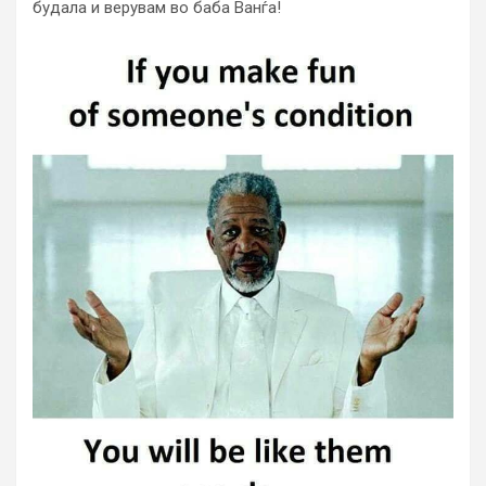
будала и верувам во баба Ванѓа!