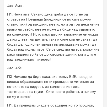
Јас
: Ама…
П1
: Нема ама! Секако дека треба да се тргне од
стравот на Поединци (поединци се во сите можни
статистики) од вакцинирањето, но и од тоа дека нечие
право на разбирање не може да биде над здравјето
на колективот! Исто како што ни заразените не можат
да им штетат на другите, така и оние кои не сакаат да
бидат дел од колективната имунизација не можат да
бидат над колективот! Се се сведува на тоа, колку ние
како општество ќе се договориме дали и, кој и што е
над заедничкиот интерес!
Јас:
Абе…
П2
: Немаше да биде вака, ако токму ВИЕ, наводно,
високо образованите не ги проширивте митовите за
потеклото на вирусот, за таинствениот лек,
таргетирање на групи… Сите нешто работат, а никому
не му е важно!
П1
: Да преведам: „каде е создаден, кој го прошири,