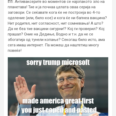
П1
: Антиваксерите во моментов се најопакото зло на
планетава! Тие и ја почнаа целата оваа серија на
заговори. Се сеќавате кога ќе не построеја во 4-то
оделение (или, било кое) и кога ќе ни бапнеа вакцина?
Нит родител, нит согласност, нит сомневања! А што?
Да не беа тие вакцини сигурни!? Кој ги проверил? Кој
прашал? Оние на Дедиње, Водно и т.н. да не се
збогатија од тунели копање? Секогаш било исто, ама
сега имаш интернет. Па можеш да наштетиш многу
повеќе!