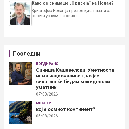
Како се снимаше „Одисеја“ на Нолан?
Кристофер Нолан ја продолжува низата од
големи успеси. Неговиот…
Последни
БОЛДИРАНО
Синиша Кашавелски: Уметноста
нема националност, но јас
секогаш ќе бидам македонски
уметник
07/08/2026
МИКСЕР
кој е осмиот континент?
06/08/2026