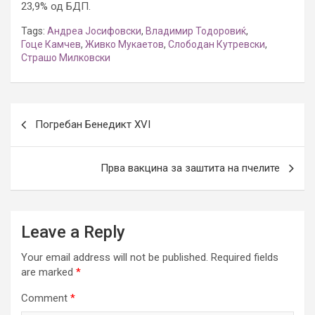
23,9% од БДП.
Tags:
Андреа Јосифовски
,
Владимир Тодоровиќ
,
Гоце Камчев
,
Живко Мукаетов
,
Слободан Кутревски
,
Страшо Милковски
Post
Погребан Бенедикт XVI
navigation
Прва вакцина за заштита на пчелите
Leave a Reply
Your email address will not be published.
Required fields
are marked
*
Comment
*