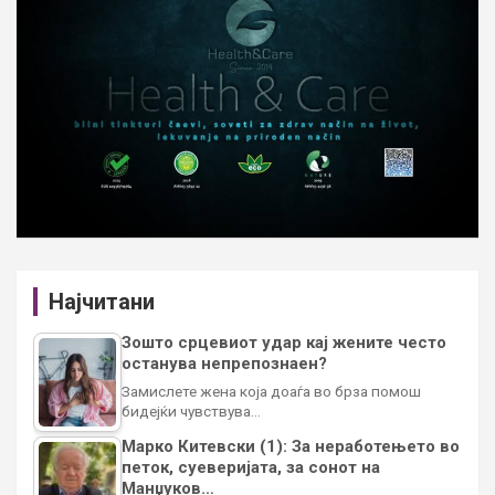
Најчитани
Зошто срцевиот удар кај жените често
останува непрепознаен?
Замислете жена која доаѓа во брза помош
бидејќи чувствува…
Марко Китевски (1): За неработењето во
петок, суеверијата, за сонот на
Манџуков…