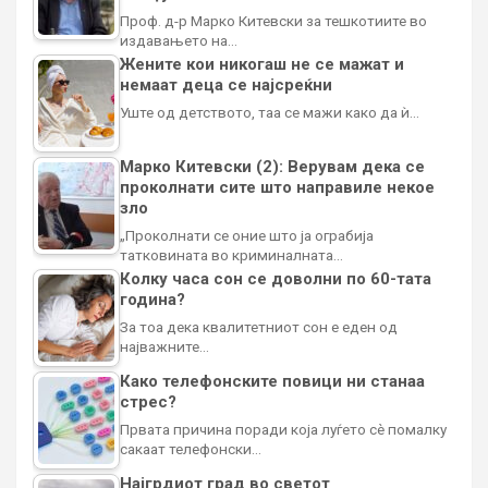
Проф. д-р Марко Китевски за тешкотиите во
издавањето на…
Жените кои никогаш не се мажат и
немаат деца се најсреќни
Уште од детството, таа се мажи како да ѝ…
Марко Китевски (2): Верувам дека се
проколнати сите што направиле некое
зло
„Проколнати се оние што ја ограбија
татковината во криминалната…
Колку часа сон се доволни по 60-тата
година?
За тоа дека квалитетниот сон е еден од
најважните…
Како телефонските повици ни станаа
стрес?
Првата причина поради која луѓето сè помалку
сакаат телефонски…
Најгрдиот град во светот