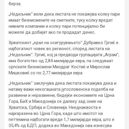
берза.
„Недељник“ вели дека листата не покажува колку пари
имаат бизнисмените на сметките, туку колку вредат
нивните компании и колку пари потенцијално би
можеле да добијат ако ги продадат денес.
Хрватскиот „крал на осигурувањето“ Дубравко Гргиќ е
најбогатиот човек во регионот, според листата на
„Недељник“. Гргиќ, кој ја предводи групацијата „Аграм“,
има богатство од 2,84 милијарди евра, па следуваат
српските бизнисмени Миодраг Костиќ и Мирослав
Мишковиќ со по 2,77 милијарди евра.
„Недељник“ заклучува дека листата покажува дека и
натаму важи некогашната југословенска поделба на
развиени и неразвиени, бидејќи економиите на Црна
Гора, БиХ и Македонија се далеку зад оние на
Хрватска, Србија и Словенија. Нееднаквоста е
најизразена во Црна Гора, каде што имотот на
петтемина најбогати вреди 1,7 милијарди евра, што е
35,4% од БДП, додека во Македонија ова изнесува