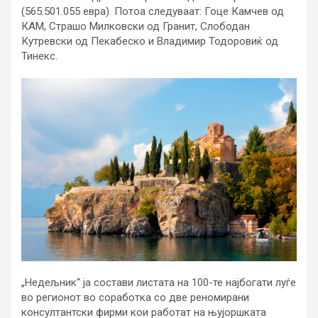
(565.501.055 евра). Потоа следуваат: Гоце Камчев од
КАМ, Страшо Милковски од Гранит, Слободан
Кутревски од Пекабеско и Владимир Тодоровиќ од
Тинекс.
„Недељник“ ја состави листата на 100-те најбогати луѓе
во регионот во соработка со две реномирани
консултантски фирми кои работат на њујоршката