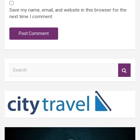
Save my name, email, and website in this browser for the
next time I comment.
S
e
a
r
c
h