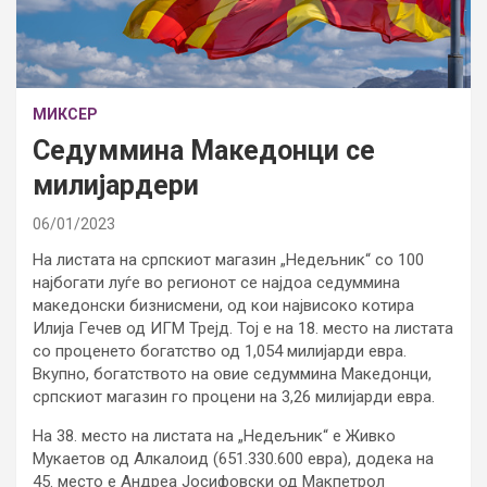
МИКСЕР
Седуммина Македонци се
милијардери
06/01/2023
На листата на српскиот магазин „Недељник“ со 100
најбогати луѓе во регионот се најдоа седуммина
македонски бизнисмени, од кои највисоко котира
Илија Гечев од ИГМ Трејд. Тој е на 18. место на листата
со проценето богатство од 1,054 милијарди евра.
Вкупно, богатството на овие седуммина Македонци,
српскиот магазин го процени на 3,26 милијарди евра.
На 38. место на листата на „Недељник“ е Живко
Мукаетов од Алкалоид (651.330.600 евра), додека на
45. место е Андреа Јосифовски од Макпетрол