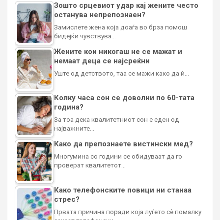
Зошто срцевиот удар кај жените често
останува непрепознаен?
Замислете жена која доаѓа во брза помош
бидејќи чувствува…
Жените кои никогаш не се мажат и
немаат деца се најсреќни
Уште од детството, таа се мажи како да ѝ…
Колку часа сон се доволни по 60-тата
година?
За тоа дека квалитетниот сон е еден од
најважните…
Како да препознаете вистински мед?
Многумина со години се обидуваат да го
проверат квалитетот…
Како телефонските повици ни станаа
стрес?
Првата причина поради која луѓето сè помалку