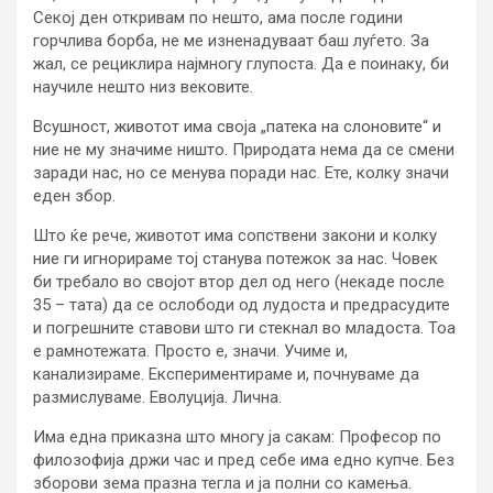
Секој ден откривам по нешто, ама после години
горчлива борба, не ме изненадуваат баш луѓето. За
жал, се рециклира најмногу глупоста. Да е поинаку, би
научиле нешто низ вековите.
Всушност, животот има своја „патека на слоновите“ и
ние не му значиме ништо. Природата нема да се смени
заради нас, но се менува поради нас. Ете, колку значи
еден збор.
Што ќе рече, животот има сопствени закони и колку
ние ги игнорираме тој станува потежок за нас. Човек
би требало во својот втор дел од него (некаде после
35 – тата) да се ослободи од лудоста и предрасудите
и погрешните ставови што ги стекнал во младоста. Тоа
е рамнотежата. Просто е, значи. Учиме и,
канализираме. Експериментираме и, почнуваме да
размислуваме. Еволуција. Лична.
Има една приказна што многу ја сакам: Професор по
филозофија држи час и пред себе има едно купче. Без
зборови зема празна тегла и ја полни со камења.