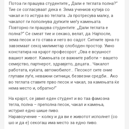
Потоа ги прашува студентите:„ Дали е теглата полна?“
Тие се согласуваат дека е. Зема учениов кутија со
чакал и го истура во теглата. Ја протресува малку, а
чакалот ги пополнува дупките меѓу камењата.
Повторно ги прашува студентите: „Дали теглата е
полна?“ Се смеат тие и секако, велат, да. Најпосле,
зема песок и го става и него во садот. Ситните зрна го
завземаат секој милиметар слободен простор. Умно
констатира на крајот професорот: „Ова е всушност
вашиот живот. Камењата се важните работи – вашето
семејство, партнерот, здравјето, децата… Чакалот
работата, куќата, автомобилот… Песокот сите оние
глупави луѓе, неважни ситници, безвезни средби… Ако
во теглата ставите прво песок и чакал, за камењата ќе
нема место и, обратно!“
На крајот, се јавил еден студент и во таа фамозна
тегла, полна – преполна песок, чакал и камења,
истурил едно шише пиво.
Наравоучение – колку и да ви е животот исполнет (со
шо и да е) секогаш има место за едно пиво.