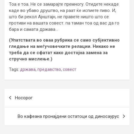
Тоа е тоа. Не се замарајте премногу. Отидете некаде
каде во убаво друштво, на раат ќе испиете пиво. И,
што би рекол Ајнштајн, не правете ништо што се
противи на вашата совест. па таман тоа од вас да го
бара и самата држава…
(Упатствата во оваа рубрика се само субјективно
гледање на меѓучовечките релации. Никако не
треба да се сфатат како достојна замена за
стручно мислење.)
Tags:
држава
,
предавство
,
совест
Post
Носорог
navigation
Во кафеана пронајдени остатоци од диносаурус