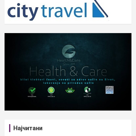
h
Најчитани