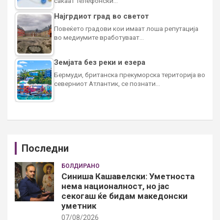
сакаат телефонски…
Најгрдиот град во светот
Повеќето градови кои имаат лоша репутација
во медиумите вработуваат…
Земјата без реки и езера
Бермуди, британска прекуморска територија во
северниот Атлантик, се познати…
Последни
БОЛДИРАНО
Синиша Кашавелски: Уметноста
нема националност, но јас
секогаш ќе бидам македонски
уметник
07/08/2026