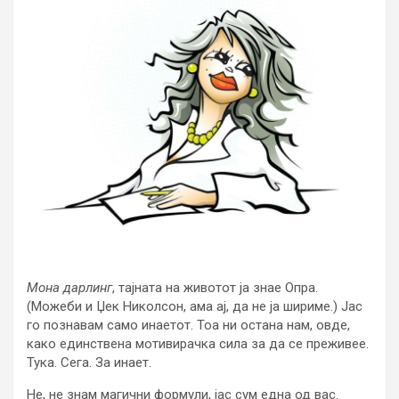
Мона дарлинг
, тајната на животот ја знае Опра.
(Можеби и Џек Николсон, ама ај, да не ја шириме.) Јас
го познавам само инаетот. Тоа ни остана нам, овде,
како единствена мотивирачка сила за да се преживее.
Тука. Сега. За инает.
Не, не знам магични формули, јас сум една од вас.