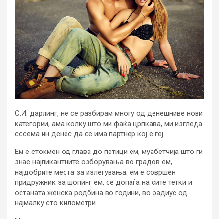
С.И. дарлинг, не се разбирам многу од денешниве нови
категории, ама колку што ми фаќа црпкава, ми изгледа
сосема ин денес да се има партнер кој е геј.
Ем е стокмен од глава до петици ем, муабетчија што ги
знае најпикантните озборувања во градов ем,
најдобрите места за излегувања, ем е совршен
придружник за шопинг ем, се допаѓа на сите тетки и
останата женска родбина во години, во радиус од
најмалку сто километри.