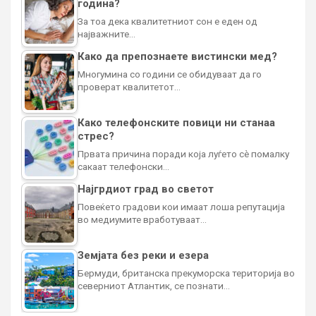
година?
За тоа дека квалитетниот сон е еден од
најважните…
Како да препознаете вистински мед?
Многумина со години се обидуваат да го
проверат квалитетот…
Како телефонските повици ни станаа
стрес?
Првата причина поради која луѓето сè помалку
сакаат телефонски…
Најгрдиот град во светот
Повеќето градови кои имаат лоша репутација
во медиумите вработуваат…
Земјата без реки и езера
Бермуди, британска прекуморска територија во
северниот Атлантик, се познати…