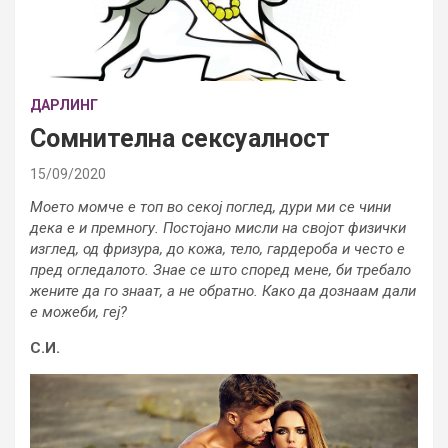
ДАРЛИНГ
Сомнителна сексуалност
15/09/2020
Моето момче е топ во секој поглед, дури ми се чини
дека е и премногу. Постојано мисли на својот физички
изглед, од фризура, до кожа, тело, гардероба и често е
пред огледалото. Знае се што според мене, би требало
жените да го знаат, а не обратно. Како да дознаам дали
е можеби, геј?
С.И.