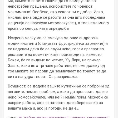
Ма, наместо своето главче да го заморувате со
непотребни прашања, искористете го човекот
максимално! Особено, ако сексот ви е добар. Иако,
мислам дека овде се работи за она што последнава
деценија се нарекува метросекуалец, а тоа нема многу
врска со сексуалната определба.
Искрено малку ми се смачува од овие андрогени
модни инстанти (стануваат фрустрирачки за жените) и
се надевам дека ќе се случи некој голем пресврт во
рекламите на козметичките производи па, наместо
Бекам, ќе го видиме во истите, Хју Лири, на пример.
Зашто, како што тргнале работиве, не сме далеку од
тоа мажите во парови да заминуваат во тоалет за да
си го напудрат носот. Се расприкажав..
Всушност, се додека вашите кутивчиња се побројни од
неговите, немате проблем, а како да проверите дали е
некој хомосексуалец или не!? Немам поим. Можеби ќе
заврши работа, ако го натерате да избере шапка за
вашата мајка и, ако ја погоди, ќе да е…
Tags:
геј
,
љубов
,
метросексуалност
,
релации
,
сексуалност