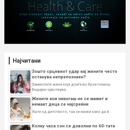
Најчитани
Зошто срцевиот удар кај жените често
останува непрепознаен?
Замислете жена која доаѓа во брза помош
бидејќи чувствува…
Жените кои никогаш не се мажат и
немаат деца се најсреќни
Уште од детството, таа се мажи како да ѝ…
Колку часа сон се доволни по 60-тата