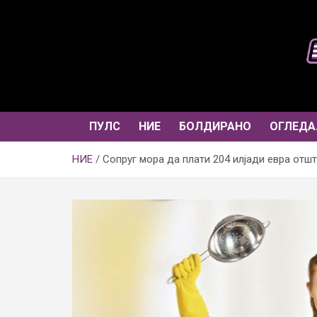
Skip
to
content
ПУЛС
НИЕ
БОЛДИРАНО
ОГЛЕДА
НИЕ
Сопруг мора да плати 204 илјади евра отш