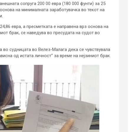
нешната сопруга 200 00 евра (180 000 фунти) за 25
 основа на минималната заработувачка во текот на
и.
24,86 евра, а пресметката е направена врз основа на
иот брак, се наведува во пресудата на судот во
ла во судницата во Велез-Малага дека се чувствувала
висна од истата личност“ за време на нејзиниот брак.