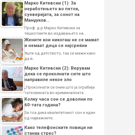
Марко Китевски (1): За
неработењето во петок,
суеверијата, за сонот на
Манџуков…
Проф. д-р Марко Китевски за
тешкотиите во издавањето на…
Жените кои никогаш не се мажат
и немаат деца се најсреќни
Уште од детството, таа се мажи како
да ѝ…
Марко Китевски (2): Верувам
дека се проколнати сите што
направиле некое зло
„Проколнати се оние што ја ограбија
татковината во криминалната…
Колку часа сон се доволни по
60-тата година?
За тоа дека квалитетниот сон е еден
од најважните…
Како телефонските повици ни
станаа стрес?