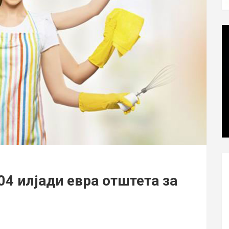
04 илјади евра отштета за