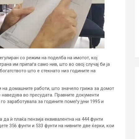
регулиран со режим на поделба на имотот, кој
рана им припаѓа само нив, што во овој случај би ја
богатството што е стекнато низ годините на
ки на домашните работи, што значело грижа за домот
се наведува во пресудата. Правните документи
го заработувала за годините помеѓу јуни 1995 и
а да ѝ плаќа пензија еквивалентна на 444 фунти
ете 356 фунти и 533 фунти на нивните две ќерки, кои