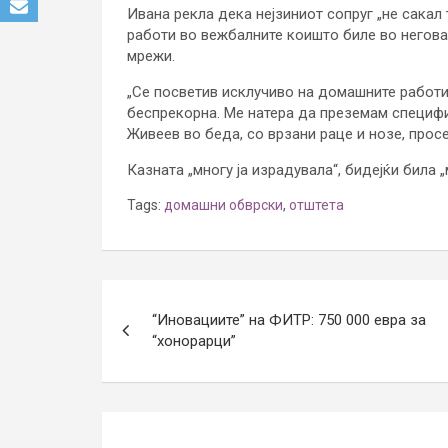
Ивана рекла дека нејзиниот сопруг „не сакал
работи во вежбалните коишто биле во негова 
мрежи.
„Се посветив исклучиво на домашните работи,
беспрекорна. Ме натера да преземам специфи
Живеев во беда, со врзани раце и нозе, просе
Казната „многу ја израдувала“, бидејќи била „
Tags:
домашни обврски
,
отштета
Post
“Иновациите” на ФИТР: 750 000 евра за
navigation
“хонорарци”