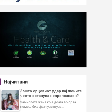
Најчитани
Зошто срцевиот удар кај жените
често останува непрепознаен?
Замислете жена која доаѓа во брза
помош бидејќи чувствува…