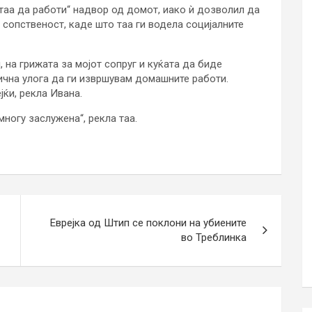
 таа да работи“ надвор од домот, иако ѝ дозволил да
сопственост, каде што таа ги водела социјалните
 на грижата за мојот сопруг и куќата да биде
чна улога да ги извршувам домашните работи.
јќи, рекла Ивана.
многу заслужена“, рекла таа.
Еврејка од Штип се поклони на убиените
во Треблинка