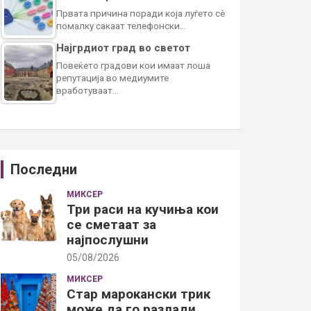
Првата причина поради која луѓето сè
помалку сакаат телефонски…
Најгрдиот град во светот
Повеќето градови кои имаат лоша
репутација во медиумите
вработуваат…
Последни
МИКСЕР
Три раси на кучиња кои
се сметаат за
најпослушни
05/08/2026
МИКСЕР
Стар марокански трик
може да го разлади