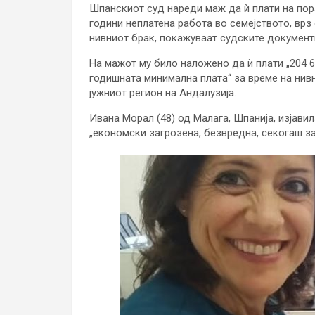
Шпанскиот суд нареди маж да ѝ плати на пора
години неплатена работа во семејството, врз
нивниот брак, покажуваат судските документ
На мажот му било наложено да ѝ плати „204 6
годишната минимална плата“ за време на нивн
јужниот регион на Андалузија.
Ивана Морал (48) од Малага, Шпанија, изјави
„економски загрозена, безвредна, секогаш за