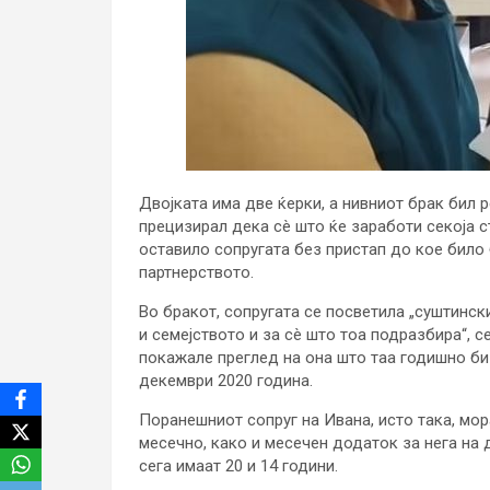
Двојката има две ќерки, а нивниот брак бил 
прецизирал дека сè што ќе заработи секоја ст
оставило сопругата без пристап до кое било 
партнерството.
Во бракот, сопругата се посветила „суштинс
и семејството и за сè што тоа подразбира“, 
покажале преглед на она што таа годишно би 
декември 2020 година.
Поранешниот сопруг на Ивана, исто така, мор
месечно, како и месечен додаток за нега на д
сега имаат 20 и 14 години.