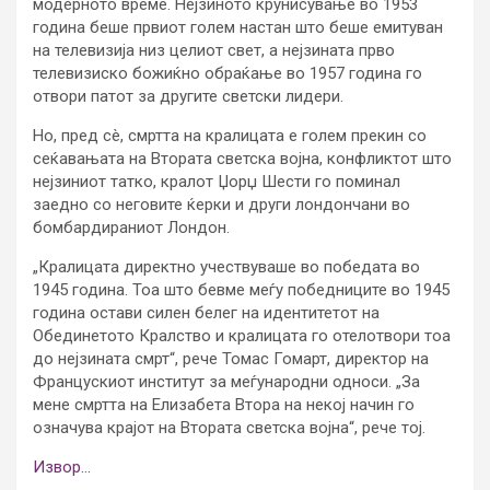
модерното време. Нејзиното крунисување во 1953
година беше првиот голем настан што беше емитуван
на телевизија низ целиот свет, а нејзината прво
телевизиско божиќно обраќање во 1957 година го
отвори патот за другите светски лидери.
Но, пред сè, смртта на кралицата е голем прекин со
сеќавањата на Втората светска војна, конфликтот што
нејзиниот татко, кралот Џорџ Шести го поминал
заедно со неговите ќерки и други лондончани во
бомбардираниот Лондон.
„Кралицата директно учествуваше во победата во
1945 година. Тоа што бевме меѓу победниците во 1945
година остави силен белег на идентитетот на
Обединетото Кралство и кралицата го отелотвори тоа
до нејзината смрт“, рече Томас Гомарт, директор на
Францускиот институт за меѓународни односи. „За
мене смртта на Елизабета Втора на некој начин го
означува крајот на Втората светска војна“, рече тој.
Извор…