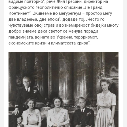
видиме повторно“, рече Жил Гресани, директор на
француското геополитичко списание „Ле Гранд
Континент“. „Живееме во меѓурегнум – простор меѓу
две владеења, две епохи“, додаде тој. „Често го
чувствуваме овој страв и вознемиреност бидејќи многу
добро знаеме дека светот се менува поради
пандемијата, војната во Украина, тероризмот,
економските кризи и климатската криза“.