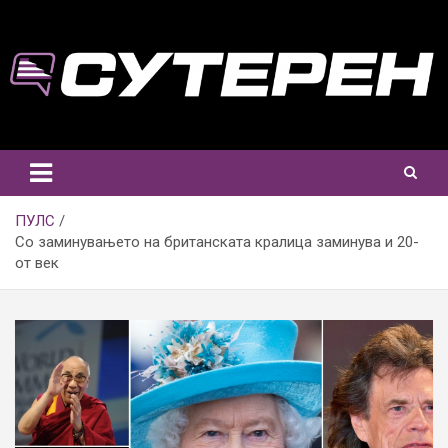
Skip
to
content
ПУЛС
Со заминувањето на британската кралица заминува и 20-
от век