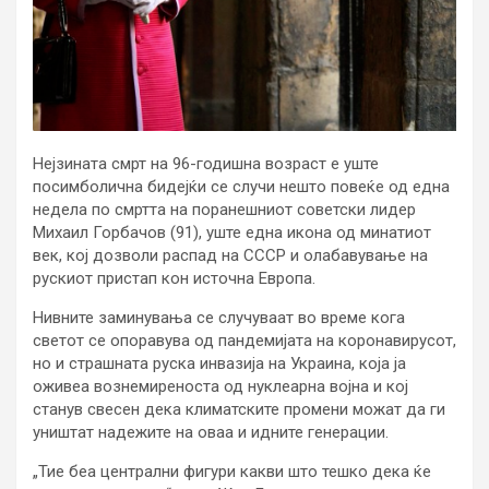
Нејзината смрт на 96-годишна возраст е уште
посимболична бидејќи се случи нешто повеќе од една
недела по смртта на поранешниот советски лидер
Михаил Горбачов (91), уште една икона од минатиот
век, кој дозволи распад на СССР и олабавување на
рускиот пристап кон источна Европа.
Нивните заминувања се случуваат во време кога
светот се опоравува од пандемијата на коронавирусот,
но и страшната руска инвазија на Украина, која ја
оживеа вознемиреноста од нуклеарна војна и кој
станув свесен дека климатските промени можат да ги
уништат надежите на оваа и идните генерации.
„Тие беа централни фигури какви што тешко дека ќе