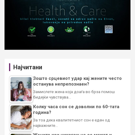
Најчитани
Зошто срцевиот удар кај жените често
останува непрепознаен?
Замислете жена која доаѓа во брза помош
бидејќи чувствува…
Колку часа сон се доволни по 60-тата
година?
За тоа дека квалитетниот сон е еден од
најважните…