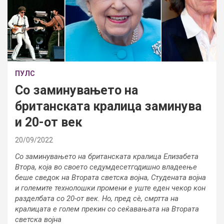
ПУЛС
Со заминувањето на
британската кралица заминува
и 20-от век
20/09/2022
Со заминувањето на британската кралица Елизабета
Втора, која во своето седумдесетгодишно владеење
беше сведок на Втората светска војна, Студената војна
и големите технолошки промени е уште еден чекор кон
разделбата со 20-от век. Но, пред сè, смртта на
кралицата е голем прекин со сеќавањата на Втората
светска војна