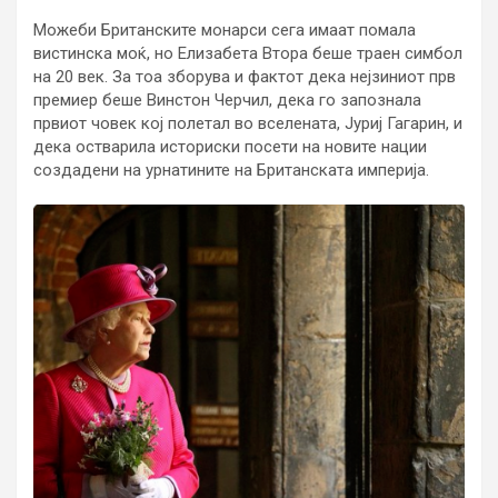
Можеби Британските монарси сега имаат помала
вистинска моќ, но Елизабета Втора беше траен симбол
на 20 век. За тоа зборува и фактот дека нејзиниот прв
премиер беше Винстон Черчил, дека го запознала
првиот човек кој полетал во вселената, Јуриј Гагарин, и
дека остварила историски посети на новите нации
создадени на урнатините на Британската империја.