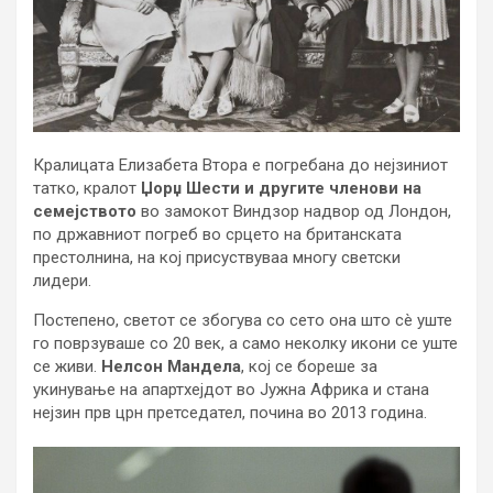
Кралицата Елизабета Втора е погребана до нејзиниот
татко, кралот
Џорџ Шести и другите членови на
семејството
во замокот Виндзор надвор од Лондон,
по државниот погреб во срцето на британската
престолнина, на кој присуствуваа многу светски
лидери.
Постепено, светот се збогува со сето она што сè уште
го поврзуваше со 20 век, а само неколку икони се уште
се живи.
Нелсон Мандела
, кој се бореше за
укинување на апартхејдот во Јужна Африка и стана
нејзин прв црн претседател, почина во 2013 година.