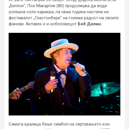
„Битлси“, Пол Макартни (80) продолжува да води
успешна соло кариера, па оваа година настапи на
фестивалот „Гластонбери“ на голема радост на своите
фанови. Активен е и нобеловецот
Боб Дилан.
Самата кралица беше симбол на свртувањето кон