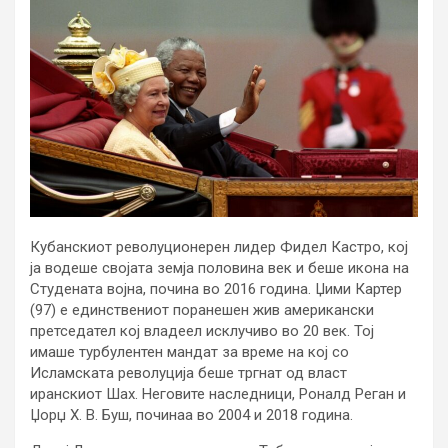
Кубанскиот револуционерен лидер Фидел Кастро, кој
ја водеше својата земја половина век и беше икона на
Студената војна, почина во 2016 година. Џими Картер
(97) е единствениот поранешен жив американски
претседател кој владеел исклучиво во 20 век. Тој
имаше турбулентен мандат за време на кој со
Исламската револуција беше тргнат од власт
иранскиот Шах. Неговите наследници, Роналд Реган и
Џорџ Х. В. Буш, починаа во 2004 и 2018 година.