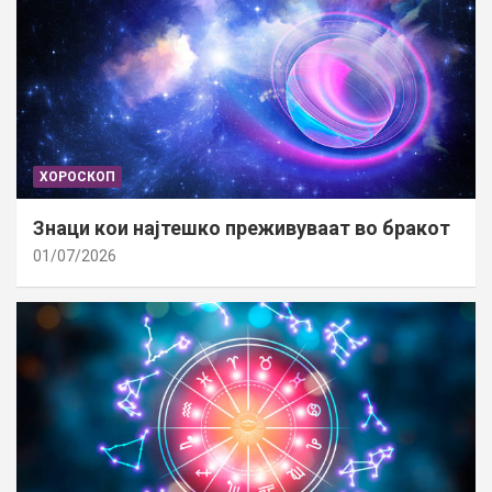
ХОРОСКОП
Знаци кои најтешко преживуваат во бракот
01/07/2026