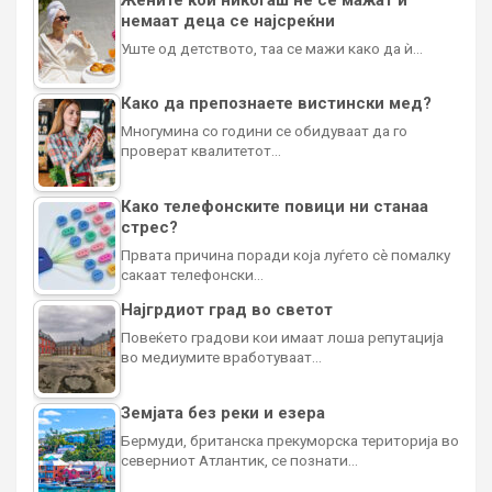
Жените кои никогаш не се мажат и
немаат деца се најсреќни
Уште од детството, таа се мажи како да ѝ…
Како да препознаете вистински мед?
Многумина со години се обидуваат да го
проверат квалитетот…
Како телефонските повици ни станаа
стрес?
Првата причина поради која луѓето сè помалку
сакаат телефонски…
Најгрдиот град во светот
Повеќето градови кои имаат лоша репутација
во медиумите вработуваат…
Земјата без реки и езера
Бермуди, британска прекуморска територија во
северниот Атлантик, се познати…