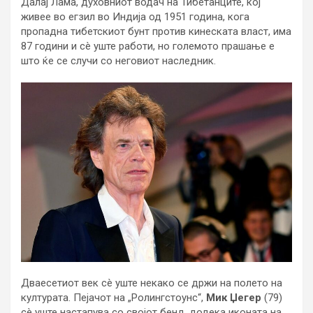
Далај Лама, духовниот водач на Тибетанците, кој
живее во егзил во Индија од 1951 година, кога
пропадна тибетскиот бунт против кинеската власт, има
87 години и сè уште работи, но големото прашање е
што ќе се случи со неговиот наследник.
Дваесетиот век сè уште некако се држи на полето на
културата. Пејачот на „Ролингстоунс“,
Мик Џегер
(79)
сè уште настапува со својот бенд, додека иконата на