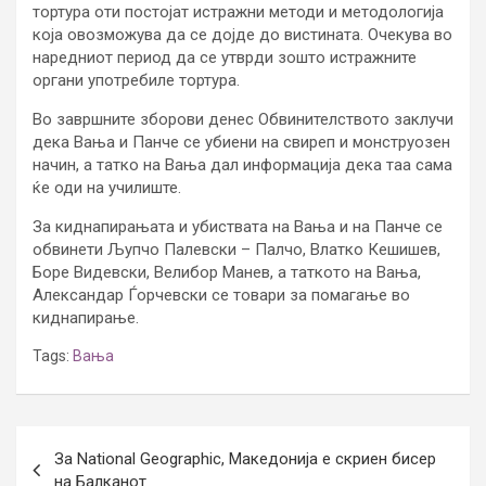
тортура оти постојат истражни методи и методологија
која овозможува да се дојде до вистината. Очекува во
наредниот период да се утврди зошто истражните
органи употребиле тортура.
Во завршните зборови денес Обвинителството заклучи
дека Вања и Панче се убиени на свиреп и монструозен
начин, а татко на Вања дал информација дека таа сама
ќе оди на училиште.
За киднапирањата и убиствата на Вања и на Панче се
обвинети Љупчо Палевски – Палчо, Влатко Кешишев,
Боре Видевски, Велибор Манев, а таткото на Вања,
Александар Ѓорчевски се товари за помагање во
киднапирање.
Tags:
Вања
Post
За National Geographic, Македонија e скриен бисер
navigation
на Балканот