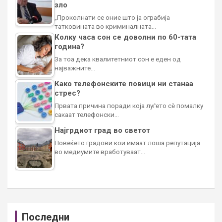
зло
„Проколнати се оние што ја ограбија
татковината во криминалната…
Колку часа сон се доволни по 60-тата
година?
За тоа дека квалитетниот сон е еден од
најважните…
Како телефонските повици ни станаа
стрес?
Првата причина поради која луѓето сè помалку
сакаат телефонски…
Најгрдиот град во светот
Повеќето градови кои имаат лоша репутација
во медиумите вработуваат…
Последни