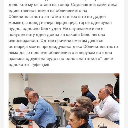
дело кое му се става на товар. Слушнавте и сами дека
единствениот темел на обвинението на
Обвинителството за таткото е тоа што во даден
момент, според нечија перцепција, тој се однесувал
чудно, односно бил чуден. Не слушнавме и не е
понуден ниту еден доказ за какава било негова
инволвираност. Од тие причини сметам дека се
остварија моите предвидувања дека Обвинителството
нема да го повлече обвинението и верувам во една
правила одлука на судот по однос на таткото“, рече
адвокатот Туфегџиќ.