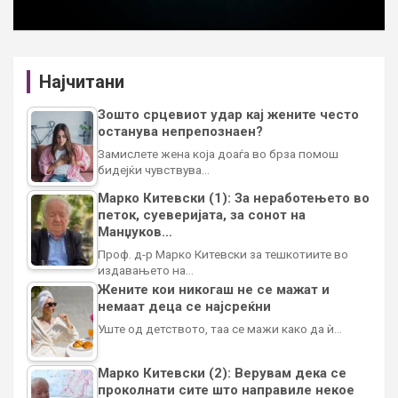
Најчитани
Зошто срцевиот удар кај жените често
останува непрепознаен?
Замислете жена која доаѓа во брза помош
бидејќи чувствува…
Марко Китевски (1): За неработењето во
петок, суеверијата, за сонот на
Манџуков…
Проф. д-р Марко Китевски за тешкотиите во
издавањето на…
Жените кои никогаш не се мажат и
немаат деца се најсреќни
Уште од детството, таа се мажи како да ѝ…
Марко Китевски (2): Верувам дека се
проколнати сите што направиле некое