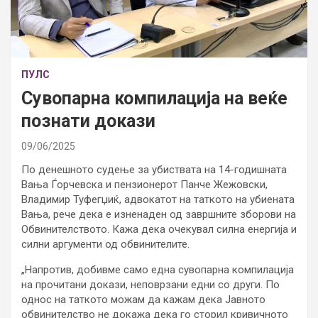
ПУЛС
Сувопарна компилација на веќе
познати докази
09/06/2025
По денешното судење за убиствата на 14-годишната
Вања Ѓорчевска и пензионерот Панче Жежовски,
Владимир Туфегџиќ, адвокатот на таткото на убиената
Вања, рече дека е изненаден од завршните зборови на
Обвинителството. Кажа дека очекувал силна енергија и
силни аргументи од обвинителите.
„Напротив, добивме само една сувопарна компилација
на прочитани докази, неповрзани едни со други. По
однос на таткото можам да кажам дека Јавното
обвинителство не докажа дека го сторил кривичното