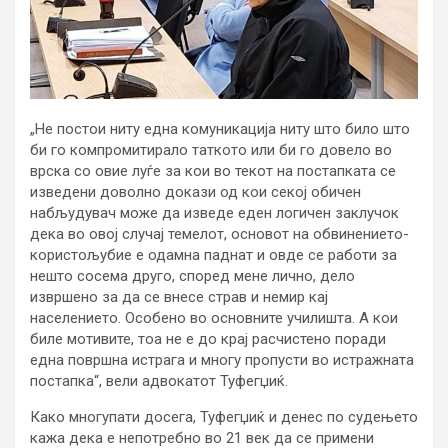
„Не постои ниту една комуникација ниту што било што
би го компромитирало таткото или би го довело во
врска со овие луѓе за кои во текот на постапката се
изведени доволно докази од кои секој обичен
набљудувач може да изведе еден логичен заклучок
дека во овој случај темелот, основот на обвинението-
користољубие е одамна паднат и овде се работи за
нешто сосема друго, според мене лично, дело
извршено за да се внесе страв и немир кај
населението. Особено во основните училишта. А кои
биле мотивите, тоа не е до крај расчистено поради
една површна истрага и многу пропусти во истражната
постапка“, вели адвокатот Туфегџиќ.
Како многупати досега, Туфегџиќ и денес по судењето
кажа дека е непотребно во 21 век да се примени