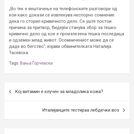
„Во тек е вештачење на телефонските разговори од
кои како докази се извлекува неспорно сомнение
дека го сторил кривичното дело. Се уште постои
причина за притвор, бидејќи станува збор за тешко
кривично дело од кое е произлезена тешка последица
и одземен млад живот. Осомничениот може да се
даде во бегство“, изјави обвинителката Наталија
Тасевска.
Tags:
Вања Ѓорчевска
Post
Кој витамин е клучен за младолика кожа?
navigation
Италијанците тестираа лебдечки воз