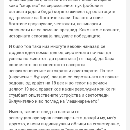
како “својство“ на сиромашниот пук (робови и
останата јада и беда) кој што живеел од остатоците
од трпезите на богатите класи. Тоа што и овие
богативе пројавувале, честопати, лешинарски
склоности не се зема во предвид. Како што е познато,
историјата секогаш ја пишувале победниците.
И било тоа така низ многуте векови наназад се
додека еден помал дел од сиротињата почнал да
успева во животот, да прави кеш (т.е. пари), да бара
свое место во општеството наспроти
неприкосновените автократи и аристократи. Па тие
(наречени – буржуи), заедно со сиротињата во првите
редови, од крајот на 18 век и во текот на речиси
целиот 19 век, прават кое какви револуции кои ќе ги
стумбаат општествените устројства и светогледи.
Вклучително и во поглед на “лешинарењето“
Имено, таквиот след на настани го
револуционаризирал лешинарењето давајќи му, меѓу
другото, и нови индивидуални облици на егзистирање,