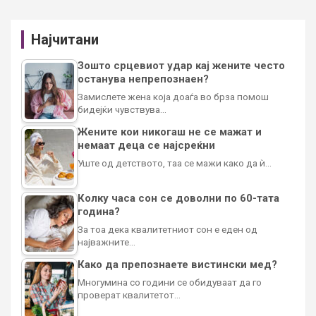
Најчитани
Зошто срцевиот удар кај жените често
останува непрепознаен?
Замислете жена која доаѓа во брза помош
бидејќи чувствува…
Жените кои никогаш не се мажат и
немаат деца се најсреќни
Уште од детството, таа се мажи како да ѝ…
Колку часа сон се доволни по 60-тата
година?
За тоа дека квалитетниот сон е еден од
најважните…
Како да препознаете вистински мед?
Многумина со години се обидуваат да го
проверат квалитетот…