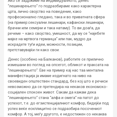
Ако се задржиме на индивидуалното, денес
“лешинарењето“ го подразбираме како карактерна
црта, лично својство на поведение, како
професионално гледано, така и во приватната сфера
(на пример:сексуални лешинари, кафански лешинари,
брачни или семејни и така натаму). То ви доаѓа, да
речеме – како својство, умешност, да му се “најебете
мајке на мртвога германца“ или пак, мудро да
искрадете туѓи идеи, можности, позиции,
претставувајќи ги како свои.
Денес (особено на Балканов), работите се прилично
измешани во поглед на опсегот, обликот и праксата на
“лешинарењето“. Еве на пример кај нас таа ментална
манифестација ја имаме издигнато на ниво на
своевиден општествен стандард, без кој што е речиси
невозможно да се претендира на некаков економско-
социјален спокоен живот. Сакам да кажам дека
“лешинарењето“ стана “алфа и омега“ на патот до
успехот, т.е. до егзистенцијалниот комфор, бидејќи под
успех веќе ескплицитно се подразбира посочениот
комфор. А тој, меѓу другото, е недостижен со некаква