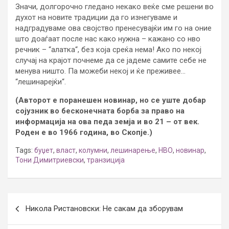
Значи, долгорочно гледано некако веќе сме решени во
духот на новите традиции да го изнегуваме и
надградуваме ова својство пренесувајќи им го на оние
што доаѓаат после нас како нужна – кажано со нво
речник – “алатка“, без која среќа нема! Ако по некој
случај на крајот почнеме да се јадеме самите себе не
менува ништо. Па можеби некој и ќе преживее…
“лешинарејќи“.
(Авторот е поранешен новинар, но се уште добар
сојузник во бесконечната борба за право на
информација на ова педа земја и во 21 – от век.
Роден е во 1966 година, во Скопје.)
Tags:
буџет
,
власт
,
колумни
,
лешинарење
,
НВО
,
новинар
,
Тони Димитриевски
,
транзиција
Post
Никола Ристановски: Не сакам да зборувам
navigation