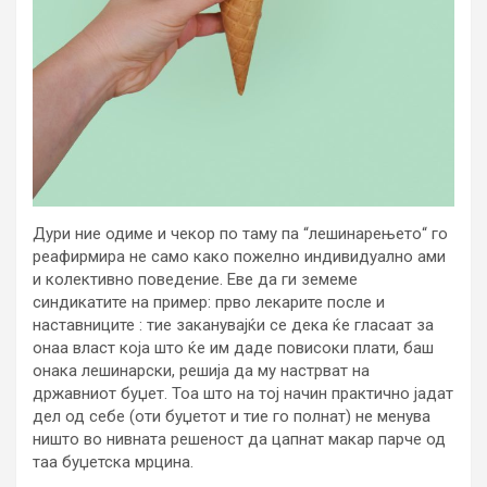
Дури ние одиме и чекор по таму па “лешинарењето“ го
реафирмира не само како пожелно индивидуално ами
и колективно поведение. Еве да ги земеме
синдикатите на пример: прво лекарите после и
наставниците : тие заканувајќи се дека ќе гласаат за
онаа власт која што ќе им даде повисоки плати, баш
онака лешинарски, решија да му настрват на
државниот буџет. Тоа што на тој начин практично јадат
дел од себе (оти буџетот и тие го полнат) не менува
ништо во нивната решеност да цапнат макар парче од
таа буџетска мрцина.