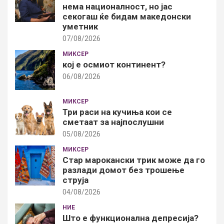
нема националност, но јас
секогаш ќе бидам македонски
уметник
07/08/2026
МИКСЕР
кој е осмиот континент?
06/08/2026
МИКСЕР
Три раси на кучиња кои се
сметаат за најпослушни
05/08/2026
МИКСЕР
Стар марокански трик може да го
разлади домот без трошење
струја
04/08/2026
НИЕ
Што е функционална депресија?