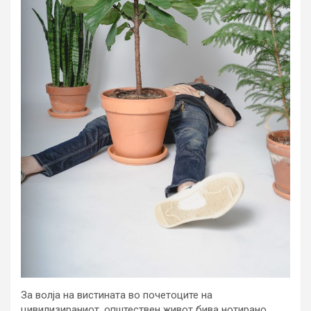
За волја на вистината во почетоците на
цивилизираниот, општествен живот бива нотирано