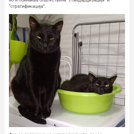
но и поинаква општествена “стандардизација“ и
“стратификација“.