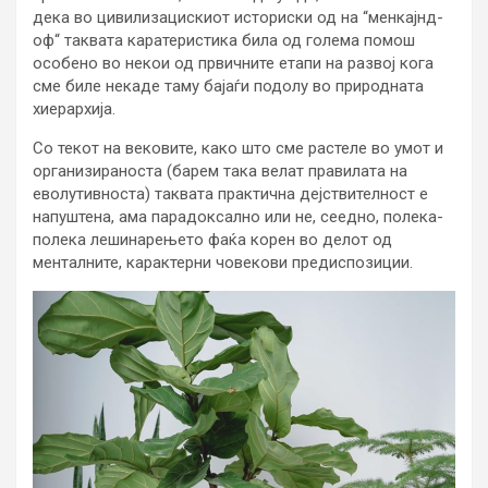
дека во цивилизацискиот историски од на “менкајнд-
оф“ таквата каратеристика била од голема помош
особено во некои од првичните етапи на развој кога
сме биле некаде таму бајаѓи подолу во природната
хиерархија.
Со текот на вековите, како што сме растеле во умот и
организираноста (барем така велат правилата на
еволутивноста) таквата практична дејствителност е
напуштена, ама парадоксално или не, сеедно, полека-
полека лешинарењето фаќа корен во делот од
менталните, карактерни човекови предиспозиции.