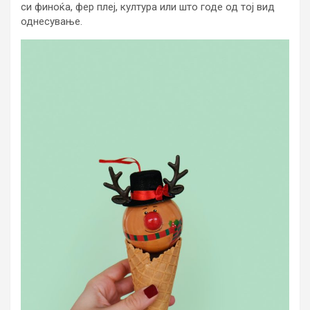
си финоќа, фер плеј, култура или што годе од тој вид
однесување.