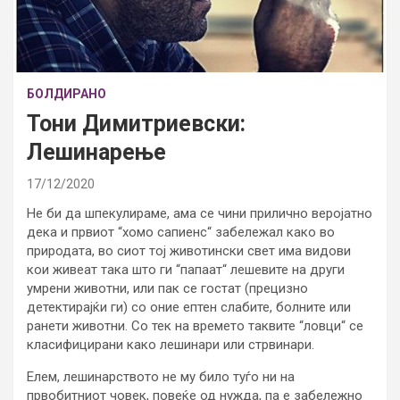
БОЛДИРАНО
Тони Димитриевски:
Лешинарење
17/12/2020
Не би да шпекулираме, ама се чини прилично веројатно
дека и првиот “хомо сапиенс“ забележал како во
природата, во сиот тој животински свет има видови
кои живеат така што ги “папаат“ лешевите на други
умрени животни, или пак се гостат (прецизно
детектирајќи ги) со оние ептен слабите, болните или
ранети животни. Со тек на времето таквите “ловци“ се
класифицирани како лешинари или стрвинари.
Елем, лешинарството не му било туѓо ни на
првобитниот човек, повеќе од нужда, па е забележно