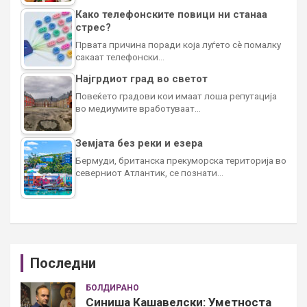
Како телефонските повици ни станаа
стрес?
Првата причина поради која луѓето сè помалку
сакаат телефонски…
Најгрдиот град во светот
Повеќето градови кои имаат лоша репутација
во медиумите вработуваат…
Земјата без реки и езера
Бермуди, британска прекуморска територија во
северниот Атлантик, се познати…
Последни
БОЛДИРАНО
Синиша Кашавелски: Уметноста