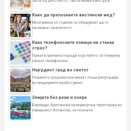
Уште од детството, таа се мажи како да ѝ…
Како да препознаете вистински мед?
Многумина со години се обидуваат да го
проверат квалитетот…
Како телефонските повици ни станаа
стрес?
Првата причина поради која луѓето сè помалку
сакаат телефонски…
Најгрдиот град во светот
Повеќето градови кои имаат лоша репутација
во медиумите вработуваат…
Земјата без реки и езера
Бермуди, британска прекуморска територија во
северниот Атлантик, се познати…