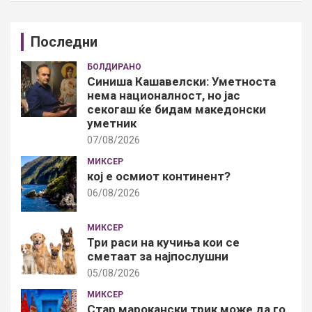
Последни
БОЛДИРАНО
Синиша Кашавелски: Уметноста
нема националност, но јас
секогаш ќе бидам македонски
уметник
07/08/2026
МИКСЕР
кој е осмиот континент?
06/08/2026
МИКСЕР
Три раси на кучиња кои се
сметаат за најпослушни
05/08/2026
МИКСЕР
Стар марокански трик може да го