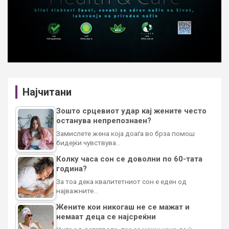
Најчитани
Зошто срцевиот удар кај жените често
останува непрепознаен?
Замислете жена која доаѓа во брза помош
бидејќи чувствува…
Колку часа сон се доволни по 60-тата
година?
За тоа дека квалитетниот сон е еден од
најважните…
Жените кои никогаш не се мажат и
немаат деца се најсреќни