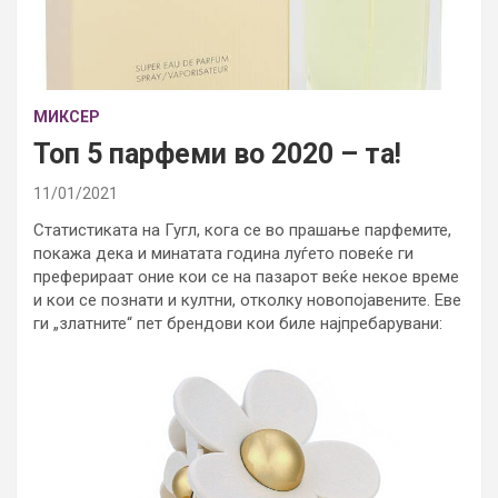
МИКСЕР
Топ 5 парфеми во 2020 – та!
11/01/2021
Статистиката на Гугл, кога се во прашање парфемите,
покажа дека и минатата година луѓето повеќе ги
преферираат оние кои се на пазарот веќе некое време
и кои се познати и култни, отколку новопојавените. Еве
ги „златните“ пет брендови кои биле најпребарувани: