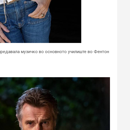
 предавала музичко во основното училиште во Фентон