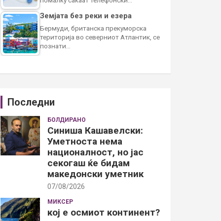
Земјата без реки и езера
Бермуди, британска прекуморска
територија во северниот Атлантик, се
познати…
Последни
БОЛДИРАНО
Синиша Кашавелски:
Уметноста нема
националност, но јас
секогаш ќе бидам
македонски уметник
07/08/2026
МИКСЕР
кој е осмиот континент?