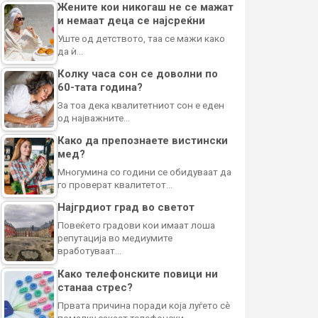
Жените кои никогаш не се мажат
и немаат деца се најсреќни
Уште од детството, таа се мажи како
да ѝ…
Колку часа сон се доволни по
60-тата година?
За тоа дека квалитетниот сон е еден
од најважните…
Како да препознаете вистински
мед?
Многумина со години се обидуваат да
го проверат квалитетот…
Најгрдиот град во светот
Повеќето градови кои имаат лоша
репутација во медиумите
вработуваат…
Како телефонските повици ни
станаа стрес?
Првата причина поради која луѓето сè
помалку сакаат телефонски…