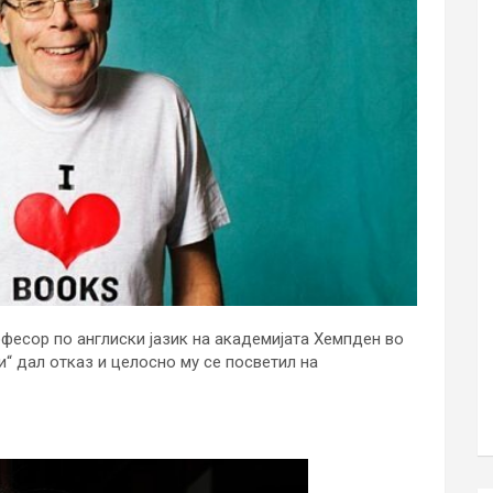
офесор по англиски јазик на академијата Хемпден во
“ дал отказ и целосно му се посветил на