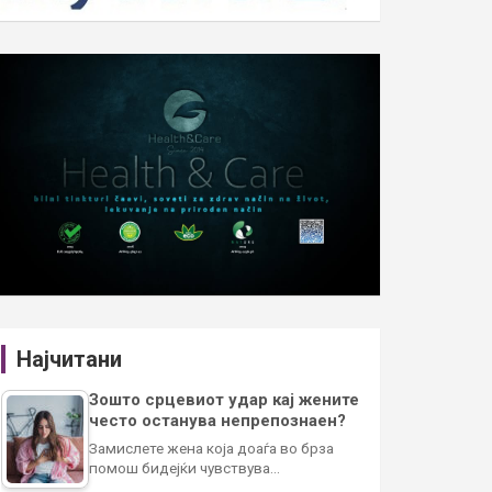
Најчитани
Зошто срцевиот удар кај жените
често останува непрепознаен?
Замислете жена која доаѓа во брза
помош бидејќи чувствува…