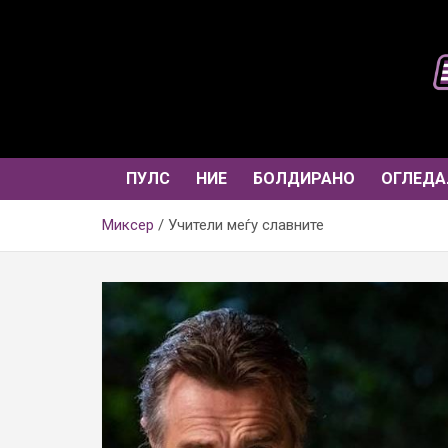
Skip
to
content
ПУЛС
НИЕ
БОЛДИРАНО
ОГЛЕДА
Миксер
Учители меѓу славните