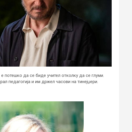
у е потешко да се биде учител отколку да се глуми.
ал педагогија и им држел часови на тинејџери.