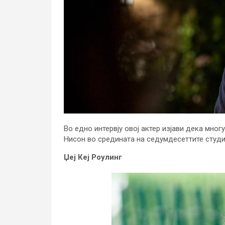
Во едно интервју овој актер изјави дека мног
Нисон во средината на седумдесеттите студир
Џеј Кеј Роулинг