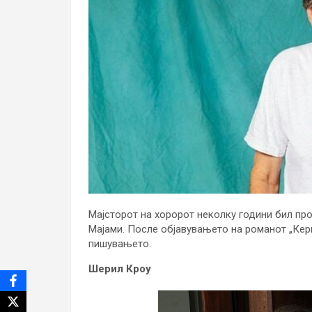
Мајсторот на хоророт неколку години бил пр
Мајами. После објавувањето на романот „Кери
пишувањето.
Шерил Кроу