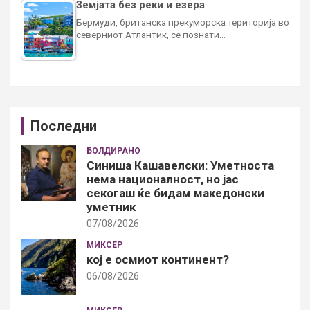
Земјата без реки и езера
Бермуди, британска прекуморска територија во
северниот Атлантик, се познати…
Последни
БОЛДИРАНО
Синиша Кашавелски: Уметноста
нема националност, но јас
секогаш ќе бидам македонски
уметник
07/08/2026
МИКСЕР
кој е осмиот континент?
06/08/2026