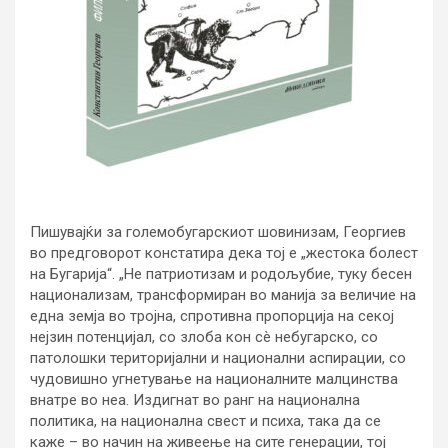
Пишувајќи за големобугарскиот шовинизам, Георгиев
во предговорот констатира дека тој е „жестока болест
на Бугарија“. „Не патриотизам и родољубие, туку бесен
национализам, трансформиран во манија за величие на
една земја во тројна, спротивна пропорција на секој
нејзин потенцијал, со злоба кон сè небугарско, со
патолошки територијални и национални аспирации, со
чудовишно угнетување на националните малцинства
внатре во неа. Издигнат во ранг на национална
политика, на национална свест и психа, така да се
каже – во начин на живеење на сите генерации, тој