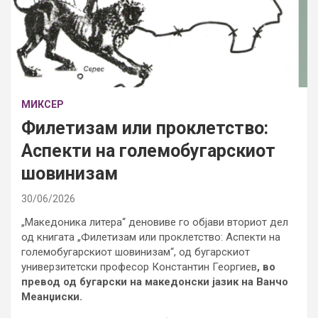
МИКСЕР
Филетизам или проклетство:
Аспекти на големобугарскиот
шовинизам
30/06/2026
„Македоника литера“ деновиве го објави вториот дел
од книгата „Филетизам или проклетство: Аспекти на
големобугарскиот шовинизам“, од бугарскиот
универзитетски професор Константин Георгиев
, во
превод од бугарски на македонски јазик на Ванчо
Меанџиски.