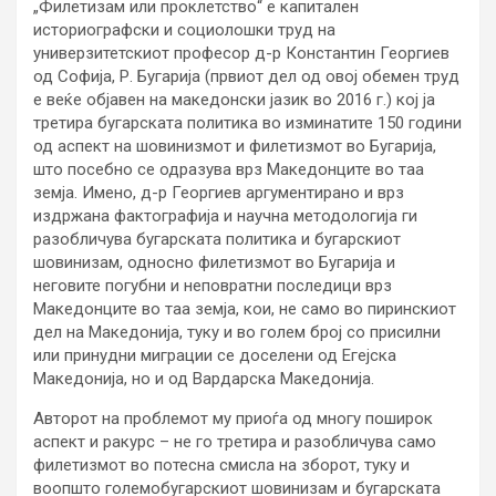
„Филетизам или проклетство“ е капитален
историографски и социолошки труд на
универзитетскиот професор д-р Константин Георгиев
од Софија, Р. Бугарија (првиот дел од овој обемен труд
е веќе објавен на македонски јазик во 2016 г.) кој ја
третира бугарската политика во изминатите 150 години
од аспект на шовинизмот и филетизмот во Бугарија,
што посебно се одразува врз Македонците во таа
земја. Имено, д-р Георгиев аргументирано и врз
издржана фактографија и научна методологија ги
разобличува бугарската политика и бугарскиот
шовинизам, односно филетизмот во Бугарија и
неговите погубни и неповратни последици врз
Македонците во таа земја, кои, не само во пиринскиот
дел на Македонија, туку и во голем број со присилни
или принудни миграции се доселени од Егејска
Македонија, но и од Вардарска Македонија.
Авторот на проблемот му приоѓа од многу поширок
аспект и ракурс – не го третира и разобличува само
филетизмот во потесна смисла на зборот, туку и
воопшто големобугарскиот шовинизам и бугарската