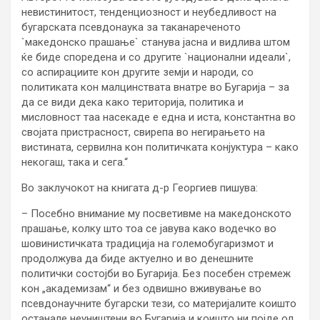
невистинитост, тенденциозност и неубедливост на
бугарската псевдонаука за таканареченото
`македонско прашање` станува јасна и видлива штом
ќе биде споредена и со другите `национални идеали`,
со аспирациите кон другите земји и народи, со
политиката кон малцинствата внатре во Бугарија – за
да се види дека како територија, политика и
мисловност таа насекаде е една и иста, константна во
својата пристрасност, свирепа во негирањето на
вистината, сервилна кон политичката конјуктура – како
некогаш, така и сега.“
Во заклучокот на книгата д-р Георгиев пишува:
– Посебно внимание му посветивме на македонското
прашање, колку што тоа се јавува како водечко во
шовинистичката традиција на големобугаризмот и
продолжува да биде актуелно и во денешните
политички состојби во Бугарија. Без посебен стремеж
кон „академизам“ и без одвишно вживување во
псевдонаучните бугарски тези, со материјалите коишто
останале неуништени во Бугарија и коишто ни појде од