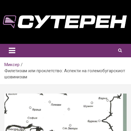
Skip
to
content
Миксер
Филетизам или проклетство: Аспекти на големобугарскиот
шовинизам