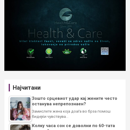
Најчитани
Зошто срцевиот удар кај жените често
останува непрепознаен?
Замислете жена која доаѓа во брза помош
бидејќи чувствува…
Колку часа сон се доволни по 60-тата