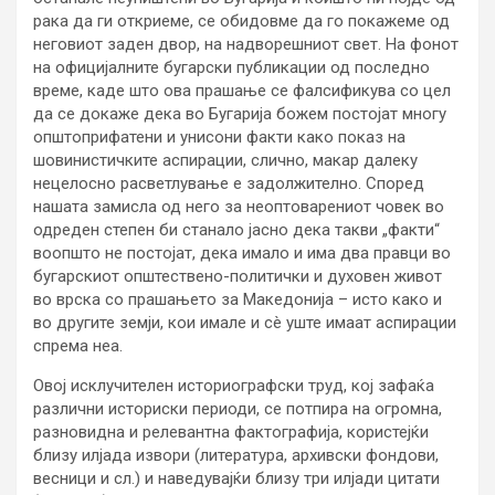
рака да ги откриеме, се обидовме да го покажеме од
неговиот заден двор, на надворешниот свет. На фонот
на официјалните бугарски публикации од последно
време, каде што ова прашање се фалсификува со цел
да се докаже дека во Бугарија божем постојат многу
општоприфатени и унисони факти како показ на
шовинистичките аспирации, слично, макар далеку
нецелосно расветлување е задолжително. Според
нашата замисла од него за неоптоварениот човек во
одреден степен би станало јасно дека такви „факти“
воопшто не постојат, дека имало и има два правци во
бугарскиот општествено-политички и духовен живот
во врска со прашањето за Македонија – исто како и
во другите земји, кои имале и сè уште имаат аспирации
спрема неа.
Овој исклучителен историографски труд, кој зафаќа
различни историски периоди, се потпира на огромна,
разновидна и релевантна фактографија, користејќи
близу илјада извори (литература, архивски фондови,
весници и сл.) и наведувајќи близу три илјади цитати