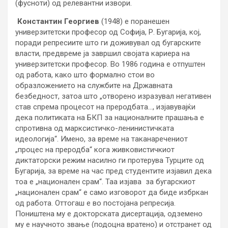
(фусноти) од релевантни извори.
Константин Георгиев
(1948) е поранешен
универзитетски професор од Софија, Р. Бугарија, кој,
поради репресиите што ги доживувал од бугарските
власти, предвреме ја завршил својата кариера на
универзитетски професор. Во 1986 година е отпуштен
од работа, како што формално стои во
образложението на службите на Државната
безбедност, затоа што „отворено изразувал негативен
став спрема процесот на преродбата…, изјавувајќи
дека политиката на БКП за националните прашања е
спротивна од марксистичко-ленинистичката
идеологија“. Имено, за време на таканаречениот
„процес на преродба“ кога живковистичкиот
диктаторски режим насилно ги протерува Турците од
Бугарија, за време на час пред студентите изјавил дека
тоа е „национален срам“. Таа изјава за бугарскиот
„национален срам“ е само изговорот да биде избркан
од работа. Оттогаш е во постојана репресија.
Поништена му е докторската дисертација, одземено
му е научното звање (подоцна вратено) и отстранет од