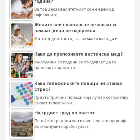
година?
За тоа дека квалитетниот сон е еден од
најважните…
Жените кои никогаш не се мажат и
немаат деца се најсреќни
Уште од детството, таа се мажи како да ѝ…
Како да препознаете вистински мед?
Многумина со години се обидуваат да го
проверат квалитетот…
Како телефонските повици ни станаа
стрес?
Првата причина поради која луѓето сè помалку
сакаат телефонски…
Најгрдиот град во светот
Повеќето градови кои имаат лоша репутација
во медиумите вработуваат…