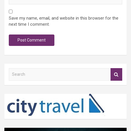
Save my name, email, and website in this browser for the
next time I comment.
S
e
a
r
c
h