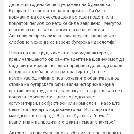
десетици години беше фундамент на буржоаска
Бугарија. По паѓањето на монархијата би било
нормално да се очекува дека во еден подолг или
пократок период со него ќе биде завршено… Меѓутоа,
спротивно на секаква логика, тоа не се случи…
Анализиран преку сите негови пројави, шовинизмот
слободно може да се нарече бугарска идеологија.“
Целта на овој труд, како што посочува авторот, е
преку напишаното од самите адепти на шовинизмот да
биде синтетизиран неговиот профил и да се одговори
на една потреба во историографијата. „Тоа се
наметнува од илјадно повторуваните обвинувања од
страна на бугарската официјална историска наука
против секој труд во кој најмалку секој трет исказ не е
поврзан со изворите – дека е недоволно
аргументиран, необјективен или измислен – како што
беше тоа случај по издавањето на `Историјата на
македонскиот народ`. За оваа бугарска `наука`
навистина и најпрецизните факти немаат значење.“
Авторот го изнесува своето „убедување дека целата