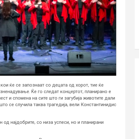
кои ќе се запознаат со децата од хорот, тие ќе
зненадување. Ќе го следат концертот, планирано е
ест и спомена на сите што ги загубија животите дали
што се случила таква трагедија, вели Константинидис
 од најдобрите, со низа успеси, но и планирани