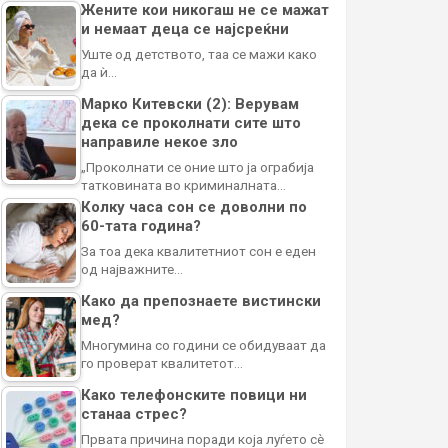
Жените кои никогаш не се мажат
и немаат деца се најсреќни
Уште од детството, таа се мажи како
да ѝ…
Марко Китевски (2): Верувам
дека се проколнати сите што
направиле некое зло
„Проколнати се оние што ја ограбија
татковината во криминалната…
Колку часа сон се доволни по
60-тата година?
За тоа дека квалитетниот сон е еден
од најважните…
Како да препознаете вистински
мед?
Многумина со години се обидуваат да
го проверат квалитетот…
Како телефонските повици ни
станаа стрес?
Првата причина поради која луѓето сè