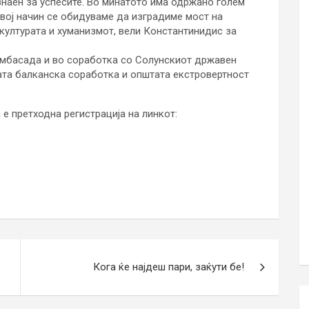
знаен за успесите. Во минатото има одржано голем
овој начин се обидуваме да изградиме мост на
културата и хуманизмот, вели Константинидис за
 амбасада и во соработка со Солунскиот државен
ата балканска соработка и општата екстровертност
 е претходна регистрација на линкот:
Кога ќе најдеш пари, заќути бе!