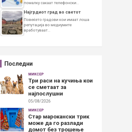
помалку сакаат телефонски…
Најгрдиот град во светот
Повеќето градови кои имаат лоша
репутација во медиумите
вработуваат…
Последни
МИКСЕР
Три раси на кучиња кои
се сметаат за
најпослушни
05/08/2026
МИКСЕР
Стар марокански трик
може да го разлади
домот без трошење