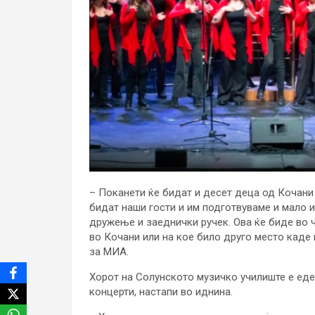
– Поканети ќе бидат и десет деца од Кочани 
бидат наши гости и им подготвуваме и мало и
дружење и заеднички ручек. Ова ќе биде во ч
во Кочани или на кое било друго место каде 
за МИА.
Хорот на Солунското музичко училиште е еден
концерти, настапи во иднина.