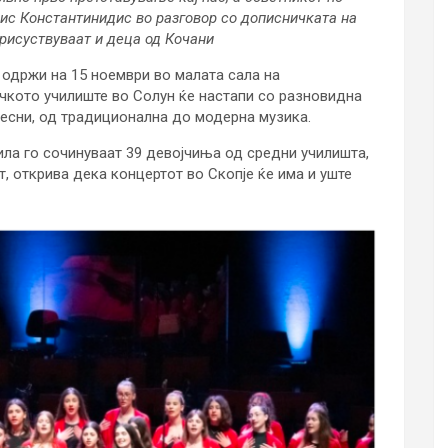
ис Константинидис во разговор со дописничката на
рисуствуваат и деца од Кочани
 одржи на 15 ноември во малата сала на
чкото училиште во Солун ќе настапи со разновидна
песни, од традиционална до модерна музика.
ила го сочинуваат 39 девојчиња од средни училишта,
т, открива дека концертот во Скопје ќе има и уште