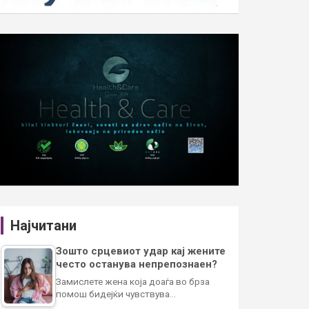
Најчитани
Зошто срцевиот удар кај жените
често останува непрепознаен?
Замислете жена која доаѓа во брза
помош бидејќи чувствува…