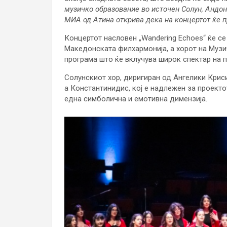
музичко образование во источен Солун, Андон
МИА од Атина открива дека на концертот ќе п
Концертот насловен „Wandering Echoes“ ќе се
Македонската филхармонија, а хорот на Музи
програма што ќе вклучува широк спектар на 
Солунскиот хор, диригиран од Ангелики Крис
а Константинидис, кој е надлежен за проекто
една симболична и емотивна димензија.