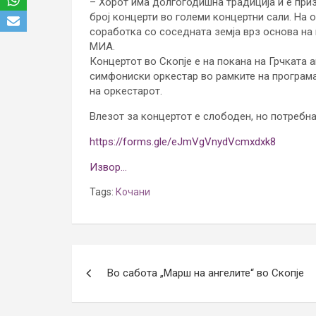
– Хорот има долгогодишна традиција и е при
број концерти во големи концертни сали. На 
соработка со соседната земја врз основа на 
МИА.
Концертот во Скопје е на покана на Грчката
симфониски оркестар во рамките на програм
на оркестарот.
Влезот за концертот е слободен, но потребна
https://forms.gle/eJmVgVnydVcmxdxk8
Извор…
Tags:
Кочани
Post
Во сабота „Марш на ангелите“ во Скопје
navigation