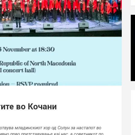
тите во Кочани
отвува младинскиот хор од Солун за настапот во
ивно прво претставување кај нас, а советникот по