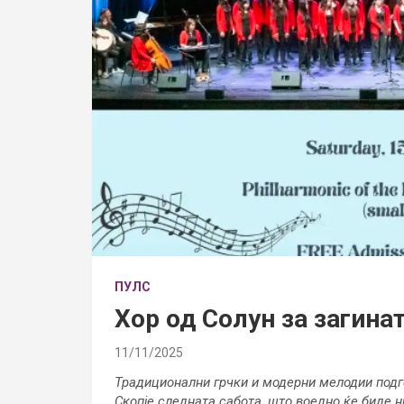
ПУЛС
Хор од Солун за загина
11/11/2025
Традиционални грчки и модерни мелодии подг
Скопје следната сабота, што воедно ќе биде н