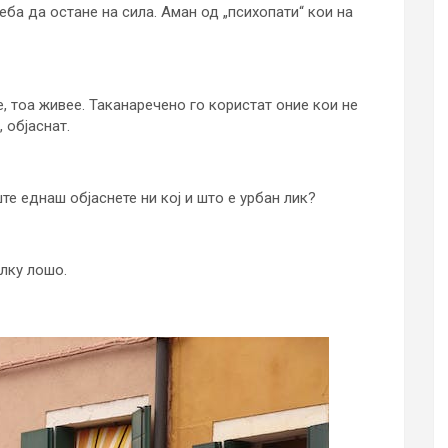
еба да остане на сила. Аман од „психопати“ кои на
 тоа живее. Таканаречено го користат оние кои не
 објаснат.
ште еднаш објаснете ни кој и што е урбан лик?
олку лошо.