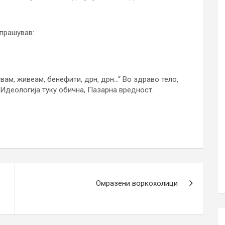
 прашував:
вувам, живеам, бенефити, дрн, дрн…“ Во здраво тело,
 Идеологија туку обична, Пазарна вредност.
Омразени воркохолици