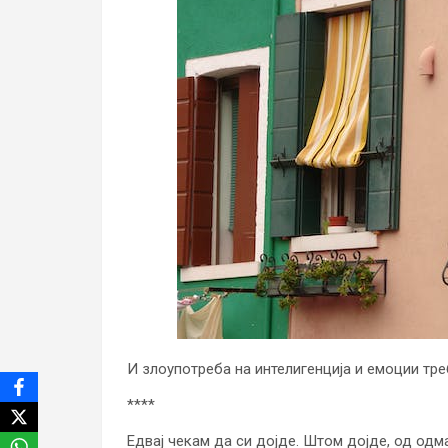
И злоупотреба на интелигенција и емоции тре
****
Едвај чекам да си дојде. Штом дојде, од одм