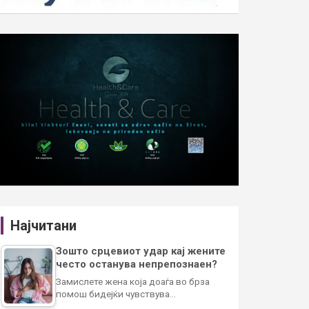
Најчитани
Зошто срцевиот удар кај жените
често останува непрепознаен?
Замислете жена која доаѓа во брза
помош бидејќи чувствува…