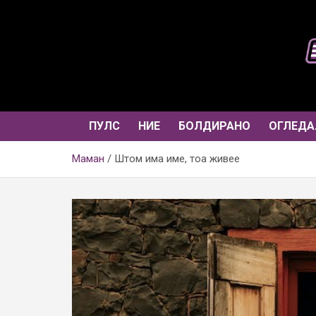
Skip
to
content
ПУЛС
НИЕ
БОЛДИРАНО
ОГЛЕДА
Маман
Штом има име, тоа живее