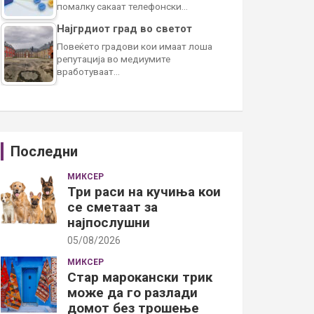
помалку сакаат телефонски…
Најгрдиот град во светот
Повеќето градови кои имаат лоша
репутација во медиумите
вработуваат…
Последни
МИКСЕР
Три раси на кучиња кои
се сметаат за
најпослушни
05/08/2026
МИКСЕР
Стар марокански трик
може да го разлади
домот без трошење