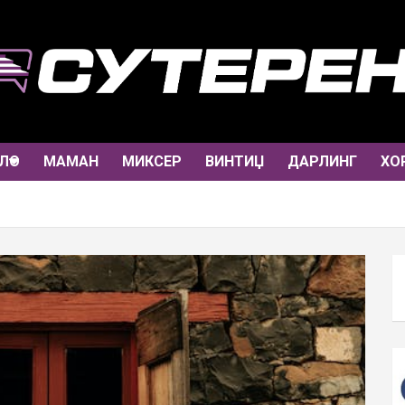
ЛО
МАМАН
МИКСЕР
ВИНТИЏ
ДАРЛИНГ
ХО