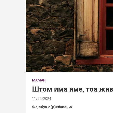
МАМАН
Штом има име, тоа жи
11/02/2024
Фејсбук с(р)еќавања…