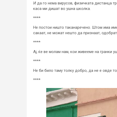
И да го нема вирусов, физичката дистанца тр
каса ми дишат во ушна школка.
****
Не постои ништо таканаречено. Штом има име,
сакаат, не можат нешто да признаат, одобрат,
****
Ај, ќе ве молам нам, кои живееме на гранки у
****
Не би било таму толку добро, да не е овде т
****