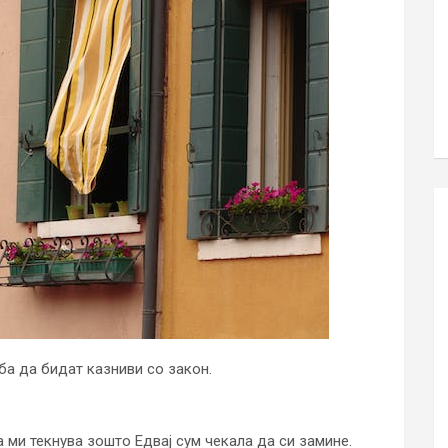
ба да бидат казниви со закон.
а ми текнува зошто Едвај сум чекала да си замине.