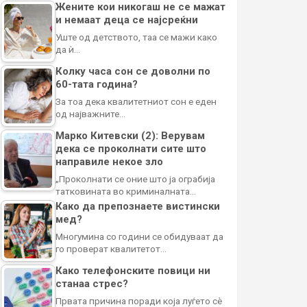
Жените кои никогаш не се мажат
и немаат деца се најсреќни
Уште од детството, таа се мажи како
да ѝ…
Колку часа сон се доволни по
60-тата година?
За тоа дека квалитетниот сон е еден
од најважните…
Марко Китевски (2): Верувам
дека се проколнати сите што
направиле некое зло
„Проколнати се оние што ја ограбија
татковината во криминалната…
Како да препознаете вистински
мед?
Многумина со години се обидуваат да
го проверат квалитетот…
Како телефонските повици ни
станаа стрес?
Првата причина поради која луѓето сè