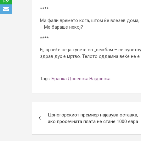
****
Ми фали времето кога, штом ќе влезев дома,
– Ме бараше некој?
****
Еј, ај веќе не ја тупете со „вежбам – се чувст
здрав дух е мртво. Телото оддамна веќе не е
Tags:
Бранка Доневска Најдовска
Post
Црногорскиот премиер најавува оставка,
navigation
ако просечната плата не стане 1000 евра