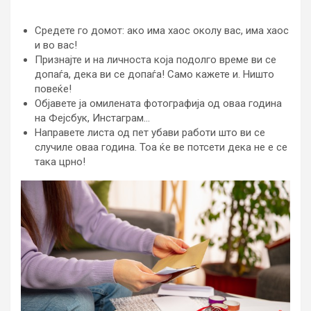
Средете го домот: ако има хаос околу вас, има хаос
и во вас!
Признајте и на личноста која подолго време ви се
допаѓа, дека ви се допаѓа! Само кажете и. Ништо
повеќе!
Објавете ја омилената фотографија од оваа година
на Фејсбук, Инстаграм…
Направете листа од пет убави работи што ви се
случиле оваа година. Тоа ќе ве потсети дека не е се
така црно!