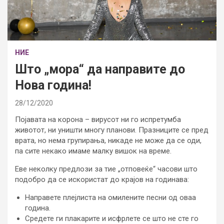
НИЕ
Што „мора“ да направите до
Нова година!
28/12/2020
Појавата на корона – вирусот ни го испретумба
животот, ни уништи многу планови. Празниците се пред
врата, но нема групирања, никаде не може да се оди,
па сите некако имаме малку вишок на време.
Еве неколку предлози за тие „отповеќе“ часови што
подобро да се искористат до крајов на годинава:
Направете плејлиста на омилените песни од оваа
година.
Средете ги плакарите и исфрлете се што не сте го