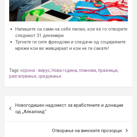
Напишете си сами на себе писмо, кое ќе го отворите
следниот 31 декември.
Тргнете ги сите френдови и следачи од социјалните
мрежи кои ве живцираат и кои не ги сакате!
Tags:
корона - вирус
,
Нова година
,
планови
,
празници
,
разгалување
,
средување
Post
Новогодишен надомест за вработените и донации
navigation
од „Алкалоид“
Отворање на винските прозорци