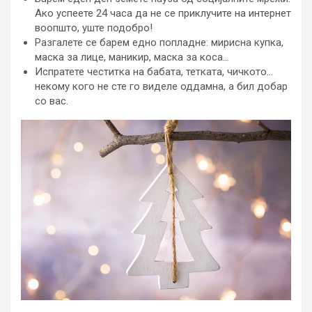
Ако успеете 24 часа да не се приклучите на интернет
воопшто, уште подобро!
Разгалете се барем едно попладне: мирисна купка,
маска за лице, маникир, маска за коса…
Испратете честитка на бабата, тетката, чичкото…
некому кого не сте го виделе оддамна, а бил добар
со вас.