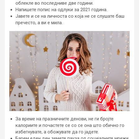
облекле во последниве две години.
Напишете попис на одлуки за 2021 година.
Јавете и се на личноста со која не се слушате баш
пречесто, а ви е мила.
За време на празничните денови, не ги бројте
калориите и почастете се со се она што обично го
избегнувате, а обожувате да го јадете.
Барем еден ден земете пауза од социјалните мрежи.