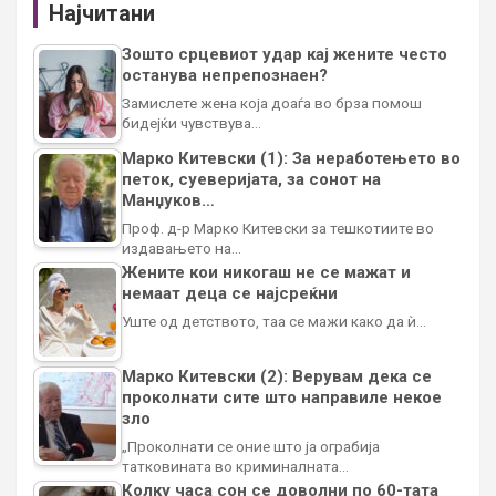
Најчитани
Зошто срцевиот удар кај жените често
останува непрепознаен?
Замислете жена која доаѓа во брза помош
бидејќи чувствува…
Марко Китевски (1): За неработењето во
петок, суеверијата, за сонот на
Манџуков…
Проф. д-р Марко Китевски за тешкотиите во
издавањето на…
Жените кои никогаш не се мажат и
немаат деца се најсреќни
Уште од детството, таа се мажи како да ѝ…
Марко Китевски (2): Верувам дека се
проколнати сите што направиле некое
зло
„Проколнати се оние што ја ограбија
татковината во криминалната…
Колку часа сон се доволни по 60-тата