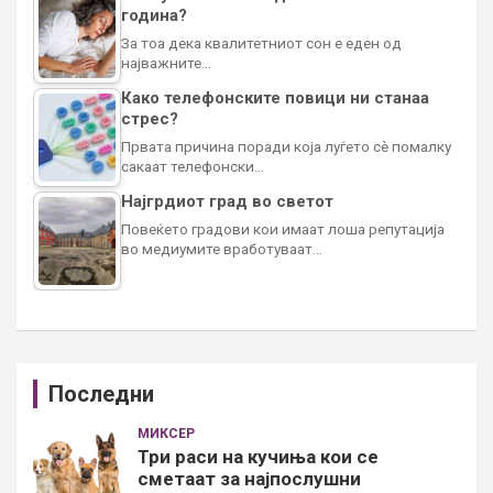
година?
За тоа дека квалитетниот сон е еден од
најважните…
Како телефонските повици ни станаа
стрес?
Првата причина поради која луѓето сè помалку
сакаат телефонски…
Најгрдиот град во светот
Повеќето градови кои имаат лоша репутација
во медиумите вработуваат…
Последни
МИКСЕР
Три раси на кучиња кои се
сметаат за најпослушни