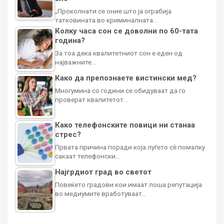
„Проколнати се оние што ја ограбија
татковината во криминалната…
Колку часа сон се доволни по 60-тата
година?
За тоа дека квалитетниот сон е еден од
најважните…
Како да препознаете вистински мед?
Многумина со години се обидуваат да го
проверат квалитетот…
Како телефонските повици ни станаа
стрес?
Првата причина поради која луѓето сè помалку
сакаат телефонски…
Најгрдиот град во светот
Повеќето градови кои имаат лоша репутација
во медиумите вработуваат…