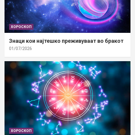
ХОРОСКОП
Знаци кои најтешко преживуваат во бракот
01/07/2026
ХОРОСКОП