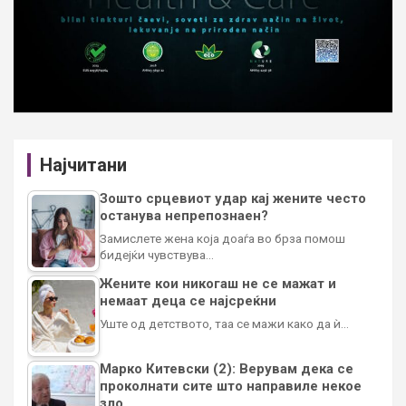
Најчитани
Зошто срцевиот удар кај жените често
останува непрепознаен?
Замислете жена која доаѓа во брза помош
бидејќи чувствува…
Жените кои никогаш не се мажат и
немаат деца се најсреќни
Уште од детството, таа се мажи како да ѝ…
Марко Китевски (2): Верувам дека се
проколнати сите што направиле некое
зло