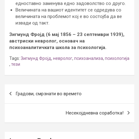
едноставно заменува едно задоволство со друго.
Величината на вашиот идентитет се одредува со
величината на проблемот кој е во состојба да ве
извади од такт.
Зигмунд Фројд (6 мај 1856 – 23 септември 1939),
австриски невролог, основач на
психоаналитичката школа за психологија.
Tags:
Зигмунд Фројд
,
невролог
,
психоанализа
,
психологија
,
тези
Post
Градови, смрзнати во времето
navigation
Несекојдневна соработка!