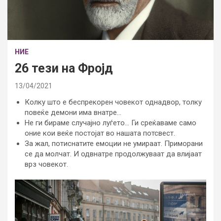
НИЕ
26 тези на Фројд
13/04/2021
Колку што е беспрекорен човекот однадвор, толку
повеќе демони има внатре…
Не ги бираме случајно луѓето… Ги среќаваме само
оние кои веќе постојат во нашата потсвест.
За жал, потиснатите емоции не умираат. Приморани
се да молчат. И одвнатре продолжуваат да влијаат
врз човекот.