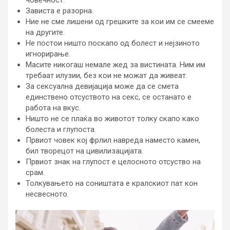
Зависта е разорна.
Ние не сме лишени од грешките за кои им се смееме
на другите.
Не постои ништо поскапо од болест и нејзиното
игнорирање.
Масите никогаш немале жед за вистината. Ним им
требаат илузии, без кои не можат да живеат.
За сексуална девијација може да се смета
единствено отсуството на секс, се останато е
работа на вкус.
Ништо не се плаќа во животот толку скапо како
болеста и глупоста.
Првиот човек кој фрлил навреда наместо камен,
бил творецот на цивилизацијата.
Првиот знак на глупост е целосното отсуство на
срам.
Толкувањето на соништата е кралскиот пат кон
несвесното.