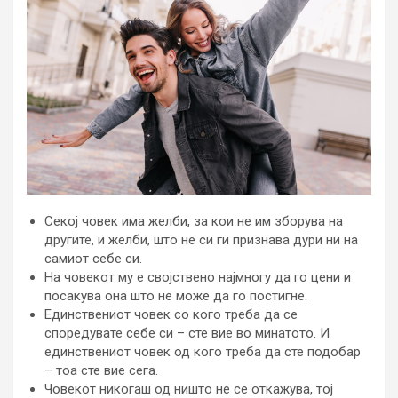
Секој човек има желби, за кои не им зборува на
другите, и желби, што не си ги признава дури ни на
самиот себе си.
На човекот му е својствено најмногу да го цени и
посакува она што не може да го постигне.
Единствениот човек со кого треба да се
споредувате себе си – сте вие во минатото. И
единствениот човек од кого треба да сте подобар
– тоа сте вие сега.
Човекот никогаш од ништо не се откажува, тој