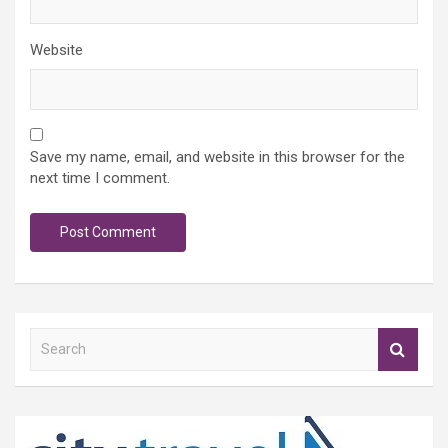
Website
Save my name, email, and website in this browser for the
next time I comment.
S
e
a
r
c
h