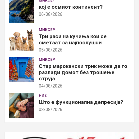
МИКСЕР
кој е осмиот континент?
06/08/2026
МИКСЕР
Три раси на кучиња кои се
сметаат за најпослушни
05/08/2026
МИКСЕР
Стар марокански трик може да го
разлади домот без трошење
струја
04/08/2026
НИЕ
Што е функционална депресија?
03/08/2026