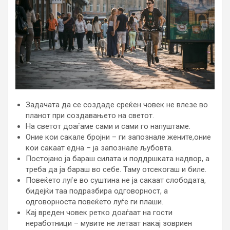
Задачата да се создаде среќен човек не влезе во
планот при создавањето на светот.
На светот доаѓаме сами и сами го напуштаме.
Оние кои сакале бројни – ги запознале жените,оние
кои сакаат една – ја запознале љубовта.
Постојано ја бараш силата и поддршката надвор, а
треба да ја бараш во себе. Таму отсекогаш и биле.
Повеќето луѓе во суштина не ја сакаат слободата,
бидејќи таа подразбира одговорност, а
одговорноста повеќето луѓе ги плаши.
Кај вреден човек ретко доаѓаат на гости
неработници – мувите не летаат накај зовриен