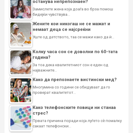
останува непрепознаен?
Замислете жена која доаѓа во брза помош
бидејќи чувствува…
Жените кои никогаш не се мажат и
немаат деца се најсреќни
Уште од детството, таа се мажи како да ѝ…
Колку часа сон се доволни по 60-тата
година?
За тоа дека квалитетниот сон е еден од
најважните…
Како да препознаете вистински мед?
Многумина со години се обидуваат да го
проверат квалитетот…
Како телефонските повици ни станаа
стрес?
Првата причина поради која луѓето сè помалку
сакаат телефонски…