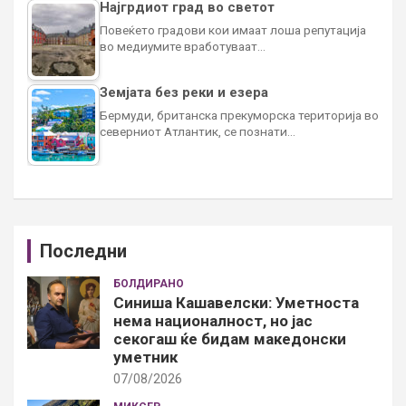
Најгрдиот град во светот
Повеќето градови кои имаат лоша репутација
во медиумите вработуваат…
Земјата без реки и езера
Бермуди, британска прекуморска територија во
северниот Атлантик, се познати…
Последни
БОЛДИРАНО
Синиша Кашавелски: Уметноста
нема националност, но јас
секогаш ќе бидам македонски
уметник
07/08/2026