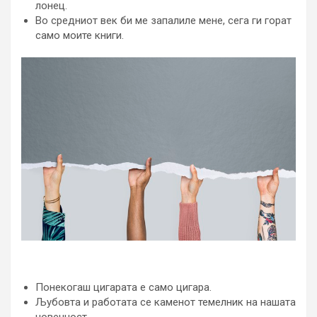
лонец.
Во средниот век би ме запалиле мене, сега ги горат
само моите книги.
Понекогаш цигарата е само цигара.
Љубовта и работата се каменот темелник на нашата
човечност.